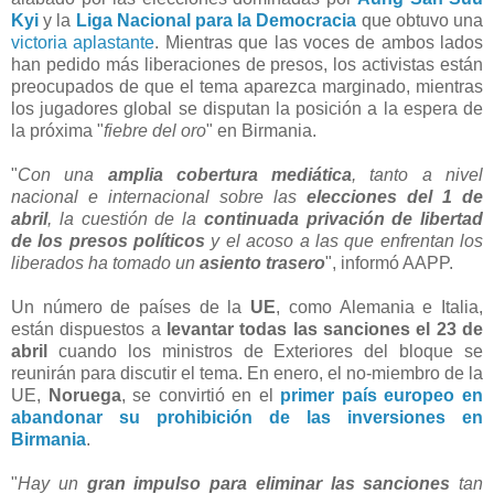
Kyi
y la
Liga Nacional para la Democracia
que obtuvo una
victoria aplastante
. Mientras que las voces de ambos lados
han pedido más liberaciones de presos, los activistas están
preocupados de que el tema aparezca marginado, mientras
los jugadores global se disputan la posición a la espera de
la próxima "
fiebre del oro
" en Birmania.
"
Con una
amplia cobertura mediática
, tanto a nivel
nacional e internacional sobre las
elecciones del 1 de
abril
, la cuestión de la
continuada privación de libertad
de los presos políticos
y el acoso a las que enfrentan los
liberados ha tomado un
asiento trasero
", informó AAPP.
Un número de países de la
UE
, como Alemania e Italia,
están dispuestos a
levantar todas las sanciones el 23 de
abril
cuando los ministros de Exteriores del bloque se
reunirán para discutir el tema. En enero, el no-miembro de la
UE,
Noruega
, se convirtió en el
primer país europeo en
abandonar su prohibición de las inversiones en
Birmania
.
"
Hay un
gran impulso para eliminar las sanciones
tan