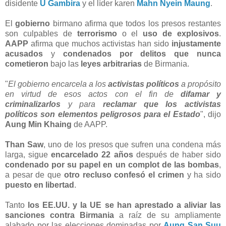
disidente
U Gambira
y el líder karen
Mahn Nyein Maung
.
El
gobierno
birmano afirma que todos los presos restantes
son culpables de
terrorismo
o el
uso de explosivos
.
AAPP
afirma que muchos activistas han sido
injustamente
acusados
​​y
condenados por delitos que nunca
cometieron
bajo las
leyes arbitrarias
de Birmania.
"
El gobierno encarcela a los
activistas políticos
a propósito
en virtud de esos actos con el fin de
difamar y
criminalizarlos
y para
reclamar que los activistas
políticos son elementos peligrosos para el Estado
", dijo
Aung Min Khaing
de AAPP.
Than Saw
, uno de los presos que sufren una condena más
larga, sigue
encarcelado 22 años
después de haber sido
condenado por su papel en un complot de las bombas
,
a pesar de que
otro recluso confesó el crimen
y ha sido
puesto en libertad
.
Tanto
los EE.UU. y la UE se han aprestado a aliviar las
sanciones contra Birmania
a raíz de su ampliamente
alabado por las elecciones dominadas por
Aung San Suu