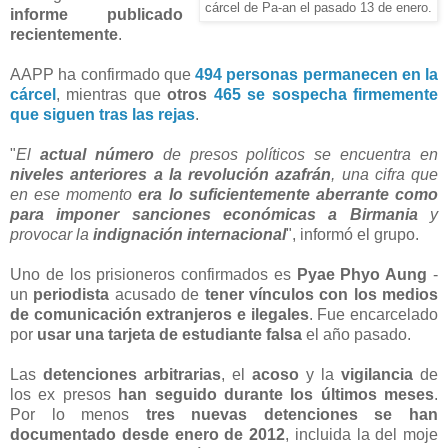
cárcel de Pa-an el pasado 13 de enero.
informe publicado
recientemente
.
AAPP ha confirmado que
494 personas permanecen en la
cárcel
, mientras que
otros
465 se sospecha firmemente
que siguen tras las rejas
.
"
El
actual número
de presos políticos se encuentra en
niveles anteriores a la revolución azafrán
, una cifra que
en ese momento
era lo suficientemente
aberrante
como
para imponer sanciones económicas a Birmania
y
provocar la
indignación internacional
", informó el grupo.
Uno de los prisioneros confirmados es
Pyae Phyo Aung
-
un
periodista
acusado de
tener vínculos con los medios
de comunicación extranjeros e ilegales
. Fue encarcelado
por
usar una tarjeta de estudiante falsa
el año pasado.
Las
detenciones arbitrarias
, el
acoso
y la
vigilancia
de
los ex presos
han seguido durante los últimos meses
.
Por lo menos
tres nuevas detenciones se han
documentado desde enero de 2012
, incluida la del moje