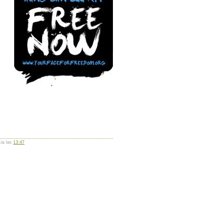
cia las
13:47