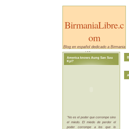
BirmaniaLibre.c
om
Blog en español dedicado a Birmania
/ Myanmar.
B
America knows Aung San Suu
Kyi?
A
"No es el poder que corrompe sino
el miedo. El miedo de perder el
poder corrompe a los que lo