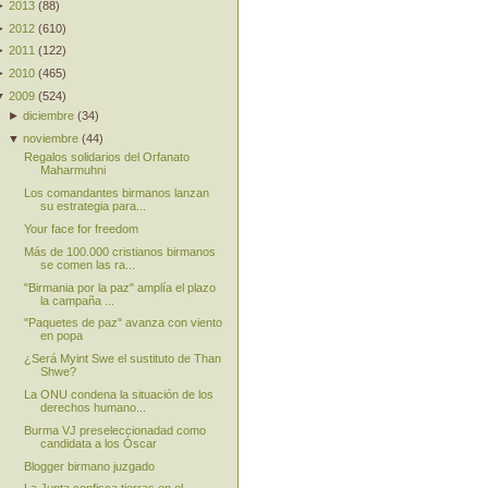
►
2013
(
88
)
►
2012
(
610
)
►
2011
(
122
)
►
2010
(
465
)
▼
2009
(
524
)
►
diciembre
(
34
)
▼
noviembre
(
44
)
Regalos solidarios del Orfanato
Maharmuhni
Los comandantes birmanos lanzan
su estrategia para...
Your face for freedom
Más de 100.000 cristianos birmanos
se comen las ra...
"Birmania por la paz" amplía el plazo
la campaña ...
"Paquetes de paz" avanza con viento
en popa
¿Será Myint Swe el sustituto de Than
Shwe?
La ONU condena la situación de los
derechos humano...
Burma VJ preseleccionadad como
candidata a los Óscar
Blogger birmano juzgado