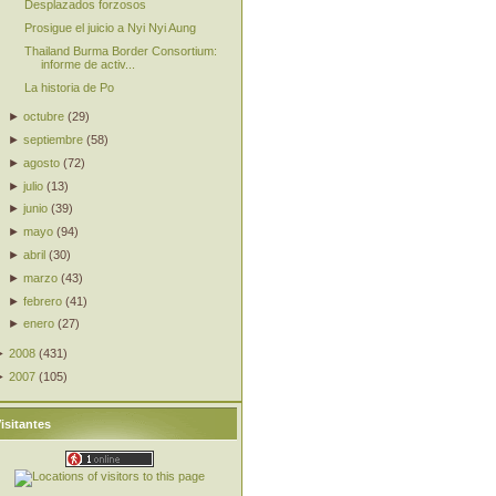
Desplazados forzosos
Prosigue el juicio a Nyi Nyi Aung
Thailand Burma Border Consortium:
informe de activ...
La historia de Po
►
octubre
(
29
)
►
septiembre
(
58
)
►
agosto
(
72
)
►
julio
(
13
)
►
junio
(
39
)
►
mayo
(
94
)
►
abril
(
30
)
►
marzo
(
43
)
►
febrero
(
41
)
►
enero
(
27
)
►
2008
(
431
)
►
2007
(
105
)
isitantes