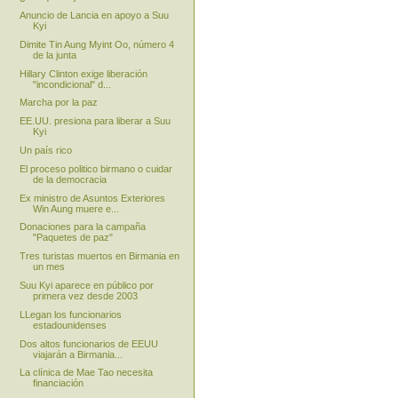
Anuncio de Lancia en apoyo a Suu
Kyi
Dimite Tin Aung Myint Oo, número 4
de la junta
Hillary Clinton exige liberación
"incondicional" d...
Marcha por la paz
EE.UU. presiona para liberar a Suu
Kyi
Un país rico
El proceso politico birmano o cuidar
de la democracia
Ex ministro de Asuntos Exteriores
Win Aung muere e...
Donaciones para la campaña
"Paquetes de paz"
Tres turistas muertos en Birmania en
un mes
Suu Kyi aparece en público por
primera vez desde 2003
LLegan los funcionarios
estadounidenses
Dos altos funcionarios de EEUU
viajarán a Birmania...
La clínica de Mae Tao necesita
financiación