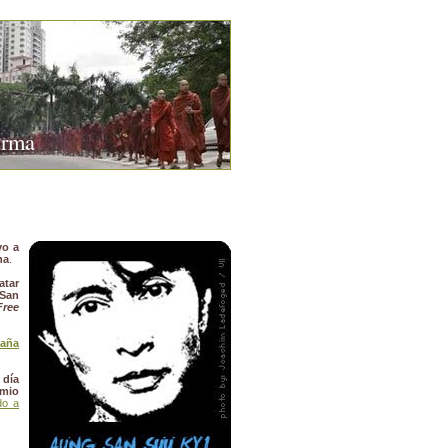
urma
yo a
na
.
atar
San
Free
paña
 día
emio
do a