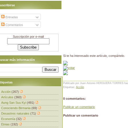
uscribirse
Entradas
Comentarios
Suscripción por e-mail
Si te ha interesado este artículo, compártelo.
uscar más información
tiquetas
Publicado por Juan Antonio HERGUERA TORRES
ha
Etiquetas:
Acción
Acción
(267)
Artículos
(360)
0 comentarios:
Aung San Suu Kyi
(491)
Publicar un comentario
Conociendo Birmania
(69)
Desastres naturales
(71)
Publicar un comentario
Economía
(32)
Etnias
(192)