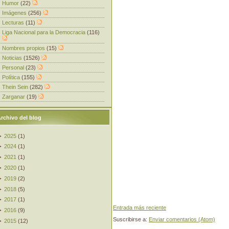
Humor
(22)
Imágenes
(256)
Lecturas
(11)
Liga Nacional para la Democracia
(116)
Nombres propios
(15)
Noticias
(1526)
Personal
(23)
Política
(155)
Thein Sein
(282)
Zarganar
(19)
rchivo del blog
►
2025
(
1
)
►
2024
(
1
)
►
2021
(
1
)
►
2020
(
1
)
►
2019
(
2
)
►
2018
(
5
)
►
2017
(
1
)
Entrada más reciente
►
2016
(
9
)
Suscribirse a:
Enviar comentarios (Atom)
►
2015
(
12
)