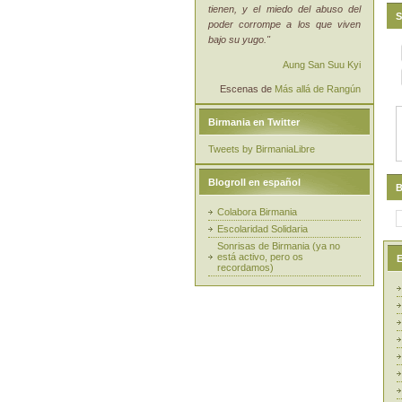
tienen, y el miedo del abuso del
S
poder corrompe a los que viven
bajo su yugo."
Aung San Suu Kyi
Escenas de
Más allá de Rangún
Birmania en Twitter
Tweets by BirmaniaLibre
Blogroll en español
B
Colabora Birmania
Escolaridad Solidaria
Sonrisas de Birmania (ya no
está activo, pero os
E
recordamos)