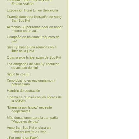
La Junta confisca tierras en el
Estado Arakán
Exposición Htein Lin en Barcelona
Francia demanda liberación de Aung
San Suu Kyi
Al menos 50 personas podrían haber
muerto en un ac...
Campaña de navidad: Paquetes de
paz
Suu Kyi busca una reunión con el
líder de la junta...
Obama pide la liberación de Suu Kyi
Los abogados de Suu Kyi recurren
su arresto domici...
Sigue tu voz (II)
Xenofobia no es nacionalismo ni
patriostismo
Hambre de educación
Obama se reunirá con los líderes de
la ASEAN
"Birmania por la paz" necesita
cooperantes
Más donaciones para la campaña
"Paquetes de paz"
Aung San Suu Kyi enviará un
mensaje positivo e imp...
¿Por qué huye Paw?