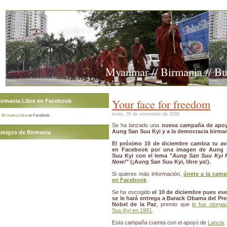
Myanmar // Birmania // B
Your face for freedom
irmania Libre en Facebook
lunes, 30 de noviembre de 2009
Birmania Libre
on Facebook
Se ha lanzado una
nueva campaña de apo
Aung San Suu Kyi y a la democracia birma
migos de Birmania
El próximo 10 de diciembre cambia tu av
en Facebook por una imagen de Aung 
Suu Kyi con el lema "
Aung San Suu Kyi 
Now!
" (¡Aung San Suu Kyi, libre ya!).
Si quieres más información,
únete a la cam
en Facebook
.
Se ha escogido
el 10 de diciembre pues ese
se le hará entrega a Barack Obama del Pr
Nobel de la Paz
, premio que
le fue otorga
Suu Kyi en 1991
.
Esta campaña cuenta con el apoyo de
Lancia
.