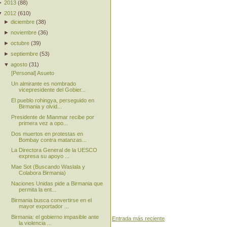
►
2013
(
88
)
▼
2012
(
610
)
►
diciembre
(
38
)
►
noviembre
(
36
)
►
octubre
(
39
)
►
septiembre
(
53
)
▼
agosto
(
31
)
[Personal] Asueto
Un almirante es nombrado
vicepresidente del Gobier...
El pueblo rohingya, perseguido en
Birmania y olvid...
Presidente de Mianmar recibe por
primera vez a opo...
Dos muertos en protestas en
Bombay contra matanzas...
La Directora General de la UESCO
expresa su apoyo ...
Mae Sot (Buscando Waslala y
Colabora Birmania)
Naciones Unidas pide a Birmania que
permita la ent...
Birmania busca convertirse en el
mayor exportador ...
Birmania: el gobierno impasible ante
Entrada más reciente
la violencia ...