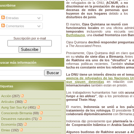
de refugiados de la ONU,
ACNUR
, a
no
uscribirse
discriminar en la prestación de ayuda
a
decenas de miles de personas que
huyeron de sus hogares
debido a los
disturbios de junio
.
Entradas
El martes,
Ojea Quintana se reunió con
Comentarios
funcionarios locales
en una oficina admin
temporales
incluyendo una escuela sec
Buthidaung
, una
ciudad fronteriza con Ba
Suscripción por e-mail
Ojea Quintana
declinó responder preguntas 
a
The Associated Press
.
Previamente, Ojea Quintana dejó en claro q
en su
visita de siete días a Birmania
. Antes
de Rakhine era uno de los "
desafíos
" a 
uscar más información
reformas políticas recientes. También
visit
lucha es constante entre los rebeldes arm
La ONU tiene un interés directo en el tem
agencia de refugiados de las Naciones Un
que siguen detenidas
en relación con 
internacionales
también están en prisión.
tiquetas
Los trabajadores humanitarios han sido
acusa
Acción
(267)
fuego a las aldeas
"
, dijo a los periodistas el
general Thein Htay
.
Artículos
(360)
El martes,
Indonesia se unió a los paí
Aung San Suu Kyi
(491)
tratamiento de los rohingya
. El presidente
Conociendo Birmania
(69)
colaborará diplomáticamente
con Birmania pa
Desastres naturales
(71)
Indonesia dijo previamente que
plantearía la
Economía
(32)
de Cooperación Islámica
en
Arabia Saudit
Etnias
(192)
Algunos budistas de Rakhine acusan a 