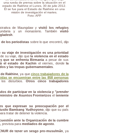
una rueda de prensa sobre la situación en el
estado de Rakhine el Lunes, 30 de julio 2012.
Él se fue para el Estado de Rakhine en una
misión de investigación el martes.
Foto: AFP
istrativa de Maungdaw y
visitó los refugios
undaria y un monasterio. También
visitó
ngladesh
.
de los periodistas
sobre lo que encontró, dijo
ue
su viaje de investigación es una prioridad
 de su viaje, dijo que
la violencia en el estado
os que se enfrenta Birmania
a pesar de sus
ará el estado de Kachin
el viernes, donde
la
ados y las tropas gubernamentales
.
a de Rakhine
, ya que
cinco trabajadores de la
idas se encuentran entre las 858 personas
los disturbios.
Otros cinco trabajadores
dos ​​de participar en la violencia y "
prender
ministro de Asuntos Fronterizos
el
teniente
ses que expresan su preocupación por el
Susilo Bambang Yudhoyono
, dijo que su país
ra tratar de detener la violencia.
 cuestión ante la Organización de la cumbre
a
, prevista para
mediados de agosto
.
ACNUR de tener un sesgo pro-musulmán
, ya