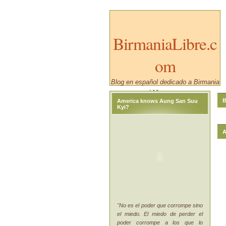
BirmaniaLibre.c
om
Blog en español dedicado a Birmania
/ Myanmar.
B
America knows Aung San Suu
Kyi?
A
"No es el poder que corrompe sino
el miedo. El miedo de perder el
poder corrompe a los que lo