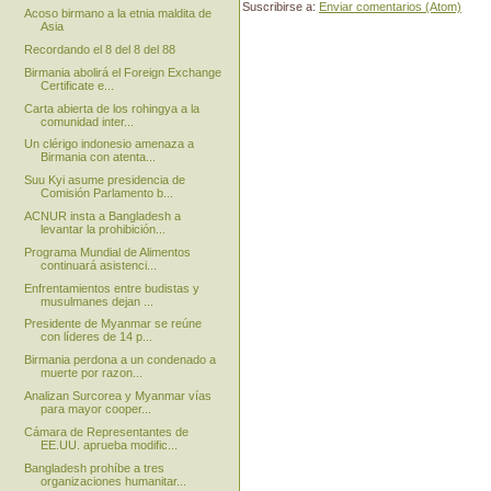
Suscribirse a:
Enviar comentarios (Atom)
Acoso birmano a la etnia maldita de
Asia
Recordando el 8 del 8 del 88
Birmania abolirá el Foreign Exchange
Certificate e...
Carta abierta de los rohingya a la
comunidad inter...
Un clérigo indonesio amenaza a
Birmania con atenta...
Suu Kyi asume presidencia de
Comisión Parlamento b...
ACNUR insta a Bangladesh a
levantar la prohibición...
Programa Mundial de Alimentos
continuará asistenci...
Enfrentamientos entre budistas y
musulmanes dejan ...
Presidente de Myanmar se reúne
con líderes de 14 p...
Birmania perdona a un condenado a
muerte por razon...
Analizan Surcorea y Myanmar vías
para mayor cooper...
Cámara de Representantes de
EE.UU. aprueba modific...
Bangladesh prohíbe a tres
organizaciones humanitar...