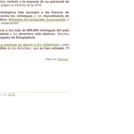
nidas
reclutó a la mayoría de su personal de
, según un informe de la VOA.
tranjeros han acusado a las fuerzas de
ontra los rohingyas
y los
musulmanes de
rbios
.
Birmania ha rechazado la acusación
e
a moderación
".
cer a los más de 800.000 rohingyas del país
adanía
y los
derechos más básicos
. Muchos
legales de Bangladesh
.
a expresar su apoyo a los rohingyas
y para
íble
de los disturbios, que
se han cobrado 77
Visto en
Mizzima
.
cia las
12:52