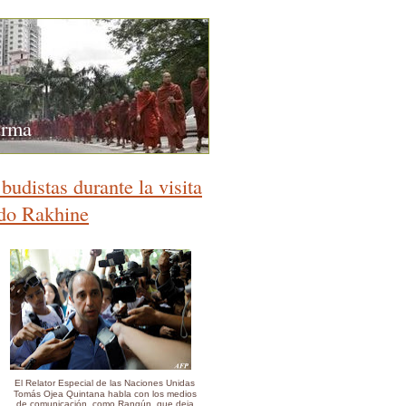
urma
udistas durante la visita
ado Rakhine
El Relator Especial de las Naciones Unidas
Tomás Ojea Quintana habla con los medios
de comunicación, como Rangún, que deja