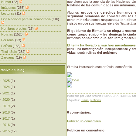
que dicen que la agencia de las Naciones U
Humor
(22)
Rakhine de las comunidades musulmanas
Imágenes
(256)
Algunos
grupos de derechos humanos ex
Lecturas
(11)
seguridad birmanas de cometer abusos c
Liga Nacional para la Democracia
(116)
otras minorías
como
respuesta a los distu
insistió en que sus fuerzas ejercido "
la máxim
Nombres propios
(15)
El gobierno de Birmania se niega a recono
Noticias
(1526)
como grupo étnico
y les
deniega la ciud
birmanos
consideran que son inmigrantes i
Personal
(23)
El tema ha llevado a muchos musulmanes 
Política
(155)
pedir una
investigación independiente y cre
Thein Sein
(282)
vidas
, según
cifras del gobierno
.
Zarganar
(19)
Si te ha interesado este artículo, compártelo.
rchivo del blog
►
2025
(
1
)
►
2024
(
1
)
►
2021
(
1
)
Publicado por Juan Antonio HERGUERA TORRES
ha
►
2020
(
1
)
Etiquetas:
Etnias
,
Noticias
►
2019
(
2
)
►
2018
(
5
)
0 comentarios:
►
2017
(
1
)
Publicar un comentario
►
2016
(
9
)
Publicar un comentario
►
2015
(
12
)