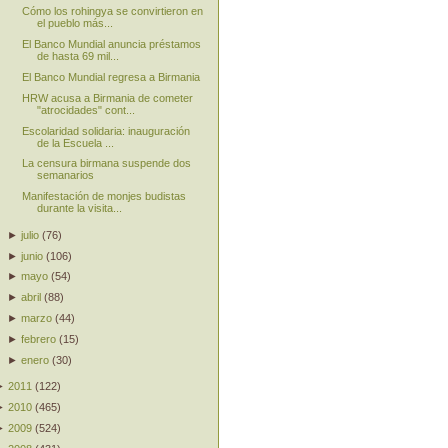
Cómo los rohingya se convirtieron en
el pueblo más...
El Banco Mundial anuncia préstamos
de hasta 69 mil...
El Banco Mundial regresa a Birmania
HRW acusa a Birmania de cometer
"atrocidades" cont...
Escolaridad solidaria: inauguración
de la Escuela ...
La censura birmana suspende dos
semanarios
Manifestación de monjes budistas
durante la visita...
►
julio
(
76
)
►
junio
(
106
)
►
mayo
(
54
)
►
abril
(
88
)
►
marzo
(
44
)
►
febrero
(
15
)
►
enero
(
30
)
►
2011
(
122
)
►
2010
(
465
)
►
2009
(
524
)