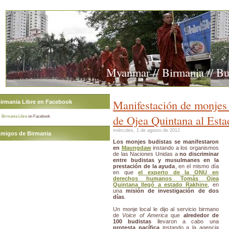
Myanmar // Birmania // B
Manifestación de monjes b
irmania Libre en Facebook
de Ojea Quintana al Est
Birmania Libre
on Facebook
miércoles, 1 de agosto de 2012
migos de Birmania
Los monjes budistas se manifestaron
en
Maungdaw
instando a los organismos
de las Naciones Unidas a
no discriminar
entre budistas y musulmanes en la
prestación de la ayuda
, en el mismo día
en que
el experto de la ONU en
derechos humanos Tomás Ojea
Quintana llegó a estado Rakhine
, en
una
misión de investigación de dos
días
.
Un monje local le dijo al servicio birmano
de
Voice of America
que
alrededor de
100 budistas
llevaron a cabo una
protesta pacífica
instando a la agencia