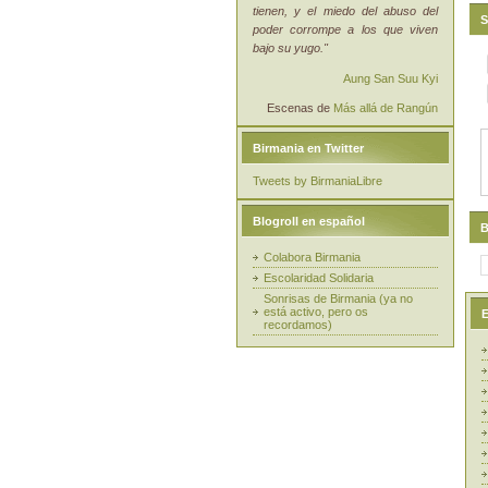
tienen, y el miedo del abuso del
S
poder corrompe a los que viven
bajo su yugo."
Aung San Suu Kyi
Escenas de
Más allá de Rangún
Birmania en Twitter
Tweets by BirmaniaLibre
Blogroll en español
B
Colabora Birmania
Escolaridad Solidaria
Sonrisas de Birmania (ya no
está activo, pero os
E
recordamos)