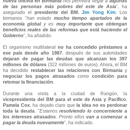
nueva oficina en Birmania
nos permitirá llegar a
algunas
de las personas más pobres del este de Asia
", ha
asegurado el
presidente del BM
,
Jim Yong Kim
. Los
birmanos "
han estado
mucho tiempo apartados de la
economía global
y es
muy importante que obtengan
beneficios reales de las reformas que está haciendo el
Gobierno
", ha añadido.
El organismo multilateral
no ha concedido préstamos a
ese país desde año 1987
, después de sus autoridades
dejaran de pagar las deudas que alcanzan los 397
millones de dólares
(322 millones de euros). Ahora, el BM
ha decidido
restablecer las relaciones con Birmania
y
negociar los pagos atrasados
como
condición para
retomar la financiación
.
Durante una visita a la ciudad de Rangún, la
vicepresidenta del BM para el este de Asia y Pacífico
,
Pamela Cox
, ha dejado claro que
la idea no es perdonar
toda la deuda
. "
Estamos
resolviendo lo concerniente a
los intereses atrasados
. Pronto ellos
van a comenzar a
pagar la deuda nuevamente
", ha indicado.