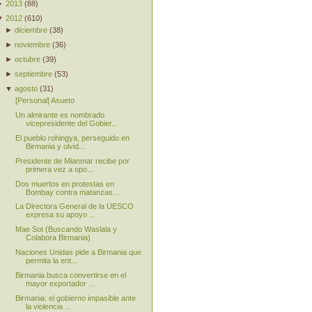
►
2013
(
88
)
▼
2012
(
610
)
►
diciembre
(
38
)
►
noviembre
(
36
)
►
octubre
(
39
)
►
septiembre
(
53
)
▼
agosto
(
31
)
[Personal] Asueto
Un almirante es nombrado
vicepresidente del Gobier...
El pueblo rohingya, perseguido en
Birmania y olvid...
Presidente de Mianmar recibe por
primera vez a opo...
Dos muertos en protestas en
Bombay contra matanzas...
La Directora General de la UESCO
expresa su apoyo ...
Mae Sot (Buscando Waslala y
Colabora Birmania)
Naciones Unidas pide a Birmania que
permita la ent...
Birmania busca convertirse en el
mayor exportador ...
Birmania: el gobierno impasible ante
la violencia ...