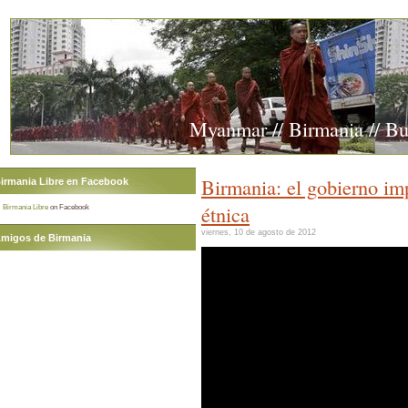
Myanmar // Birmania // B
Birmania: el gobierno imp
irmania Libre en Facebook
étnica
Birmania Libre
on Facebook
viernes, 10 de agosto de 2012
migos de Birmania