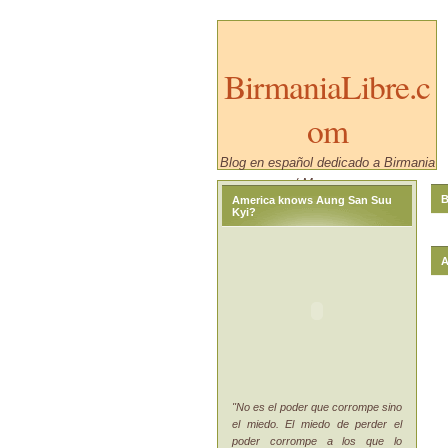
BirmaniaLibre.c
om
Blog en español dedicado a Birmania
/ Myanmar.
B
America knows Aung San Suu
Kyi?
A
"No es el poder que corrompe sino
el miedo. El miedo de perder el
poder corrompe a los que lo