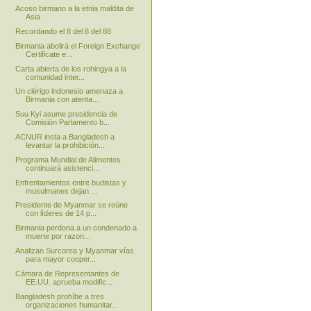
Acoso birmano a la etnia maldita de
Asia
Recordando el 8 del 8 del 88
Birmania abolirá el Foreign Exchange
Certificate e...
Carta abierta de los rohingya a la
comunidad inter...
Un clérigo indonesio amenaza a
Birmania con atenta...
Suu Kyi asume presidencia de
Comisión Parlamento b...
ACNUR insta a Bangladesh a
levantar la prohibición...
Programa Mundial de Alimentos
continuará asistenci...
Enfrentamientos entre budistas y
musulmanes dejan ...
Presidente de Myanmar se reúne
con líderes de 14 p...
Birmania perdona a un condenado a
muerte por razon...
Analizan Surcorea y Myanmar vías
para mayor cooper...
Cámara de Representantes de
EE.UU. aprueba modific...
Bangladesh prohíbe a tres
organizaciones humanitar...