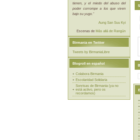
tienen, y el miedo del abuso del
S
poder corrompe a los que viven
bajo su yugo."
Aung San Suu Kyi
Escenas de
Más allá de Rangún
Birmania en Twitter
Tweets by BirmaniaLibre
Blogroll en español
B
Colabora Birmania
Escolaridad Solidaria
Sonrisas de Birmania (ya no
está activo, pero os
E
recordamos)