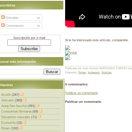
uscribirse
Entradas
Comentarios
Suscripción por e-mail
Si te ha interesado este artículo, compártelo.
uscar más información
Publicado por Juan Antonio HERGUERA TORRES
ha
Etiquetas:
Etnias
,
Imágenes
,
Noticias
0 comentarios:
tiquetas
Publicar un comentario
Acción
(267)
Artículos
(360)
Publicar un comentario
Aung San Suu Kyi
(491)
Conociendo Birmania
(69)
Desastres naturales
(71)
Economía
(32)
Etnias
(192)