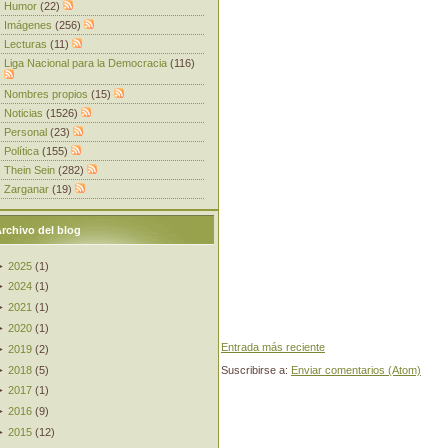
Humor
(22)
Imágenes
(256)
Lecturas
(11)
Liga Nacional para la Democracia
(116)
Nombres propios
(15)
Noticias
(1526)
Personal
(23)
Política
(155)
Thein Sein
(282)
Zarganar
(19)
rchivo del blog
►
2025
(
1
)
►
2024
(
1
)
►
2021
(
1
)
►
2020
(
1
)
Entrada más reciente
►
2019
(
2
)
►
2018
(
5
)
Suscribirse a:
Enviar comentarios (Atom)
►
2017
(
1
)
►
2016
(
9
)
►
2015
(
12
)