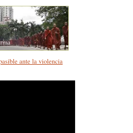
urma
asible ante la violencia