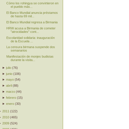
Cómo los rohingya se convirtieron en
el pueblo más...
El Banco Mundial anuncia préstamos
de hasta 69 mil...
El Banco Mundial regresa a Birmania
HRW acusa a Birmania de cometer
"atrocidades" cont...
Escolaridad solidaria: inauguración
de la Escuela ...
La censura birmana suspende dos
semanarios
Manifestación de monjes budistas
durante la visita...
►
julio
(
76
)
►
junio
(
106
)
►
mayo
(
54
)
►
abril
(
88
)
►
marzo
(
44
)
►
febrero
(
15
)
►
enero
(
30
)
►
2011
(
122
)
►
2010
(
465
)
►
2009
(
524
)