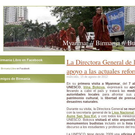
Myanmar // Birmania // B
La Directora General de
irmania Libre en Facebook
apoyo a las actuales refo
Birmania Libre
on Facebook
miércoles, 15 de agosto de 2012
migos de Birmania
En su
primera visita a Myanmar
, del
7 a
UNESCO
,
Irina Bokova
, expresará su
ap
llevando a cabo el país y tratará las
medi
autoridades locales
para afrontar sus
patrimonio cultural
, la
libertad de prens
desastres naturales
.
Durante su visita, la Directora General
se reun
con la secretaria general de la
Liga Nacional
Aung San Suu Kyi
, y con todos los ministro
UNESCO. Bokova
visitará el sitio arqueo
monumentos budistas
incluido en la
lista
discurso a los estudiantes y profesores del In
La UNESCO tiene desde 2009 una
oficina 