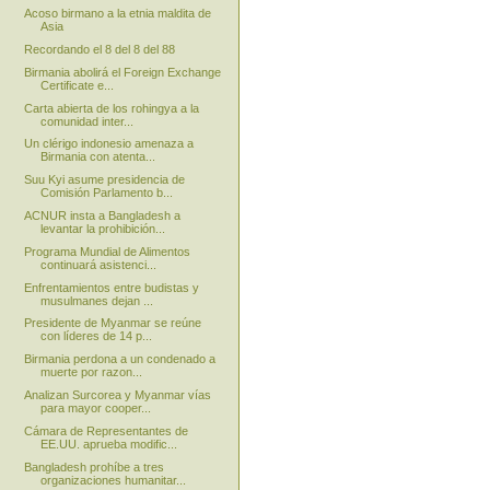
Acoso birmano a la etnia maldita de
Asia
Recordando el 8 del 8 del 88
Birmania abolirá el Foreign Exchange
Certificate e...
Carta abierta de los rohingya a la
comunidad inter...
Un clérigo indonesio amenaza a
Birmania con atenta...
Suu Kyi asume presidencia de
Comisión Parlamento b...
ACNUR insta a Bangladesh a
levantar la prohibición...
Programa Mundial de Alimentos
continuará asistenci...
Enfrentamientos entre budistas y
musulmanes dejan ...
Presidente de Myanmar se reúne
con líderes de 14 p...
Birmania perdona a un condenado a
muerte por razon...
Analizan Surcorea y Myanmar vías
para mayor cooper...
Cámara de Representantes de
EE.UU. aprueba modific...
Bangladesh prohíbe a tres
organizaciones humanitar...