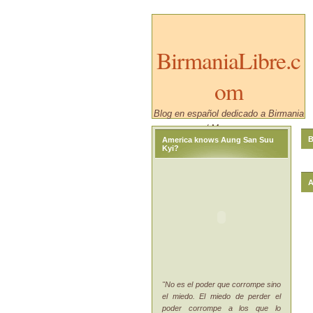
BirmaniaLibre.c
om
Blog en español dedicado a Birmania
/ Myanmar.
B
America knows Aung San Suu
Kyi?
A
"No es el poder que corrompe sino
el miedo. El miedo de perder el
poder corrompe a los que lo