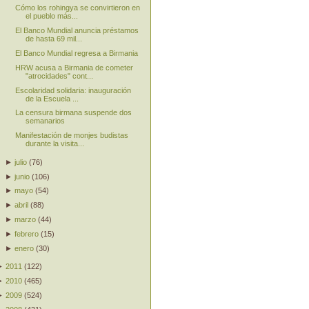
Cómo los rohingya se convirtieron en
el pueblo más...
El Banco Mundial anuncia préstamos
de hasta 69 mil...
El Banco Mundial regresa a Birmania
HRW acusa a Birmania de cometer
"atrocidades" cont...
Escolaridad solidaria: inauguración
de la Escuela ...
La censura birmana suspende dos
semanarios
Manifestación de monjes budistas
durante la visita...
►
julio
(
76
)
►
junio
(
106
)
►
mayo
(
54
)
►
abril
(
88
)
►
marzo
(
44
)
►
febrero
(
15
)
►
enero
(
30
)
►
2011
(
122
)
►
2010
(
465
)
►
2009
(
524
)