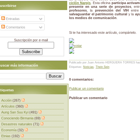
ciclón Nargis
. Esta oficina
participa activam
uscribirse
presente en una serie de proyectos
, ent
profesores
, la
prevención del VIH
entre 
salvaguardar el patrimonio cultural
y la
ayu
los medios de comunicación
.
Entradas
Comentarios
Si te ha interesado este artículo, compártelo.
Suscripción por e-mail
Publicado por Juan Antonio HERGUERA TORRES
ha
uscar más información
Etiquetas:
Noticias
,
Thein Sein
0 comentarios:
Publicar un comentario
tiquetas
Publicar un comentario
Acción
(267)
Artículos
(360)
Aung San Suu Kyi
(491)
Conociendo Birmania
(69)
Desastres naturales
(71)
Economía
(32)
Etnias
(192)