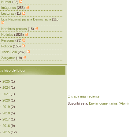
Humor
(22)
Imágenes
(256)
Lecturas
(11)
Liga Nacional para la Democracia
(116)
Nombres propios
(15)
Noticias
(1526)
Personal
(23)
Política
(155)
Thein Sein
(282)
Zarganar
(19)
rchivo del blog
►
2025
(
1
)
►
2024
(
1
)
►
2021
(
1
)
Entrada más reciente
►
2020
(
1
)
Suscribirse a:
Enviar comentarios (Atom)
►
2019
(
2
)
►
2018
(
5
)
►
2017
(
1
)
►
2016
(
9
)
►
2015
(
12
)