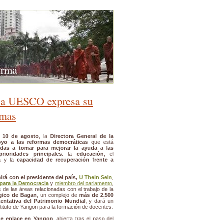
urma
 la UESCO expresa su
rmas
l 10 de agosto
, la
Directora General de la
oyo a las reformas democráticas
que está
das a tomar para mejorar la ayuda a las
prioridades principales
: la
educación
, el
a
y la
capacidad de recuperación frente a
irá con el presidente del país,
U Thein Sein
,
 para la Democracia
y
miembro del parlamento
,
s de las áreas relacionadas con el trabajo de la
lógico de Bagan
, un complejo de
más de 2.500
 tentativa del Patrimonio Mundial
, y dará un
stituto de Yangon para la formación de docentes.
de enlace en Yangon
, abierta tras el paso del