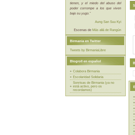
tienen, y el miedo del abuso del
S
poder corrompe a los que viven
bajo su yugo."
Aung San Suu Kyi
Escenas de
Más allá de Rangún
Birmania en Twitter
Tweets by BirmaniaLibre
Blogroll en español
B
Colabora Birmania
Escolaridad Solidaria
Sonrisas de Birmania (ya no
está activo, pero os
E
recordamos)