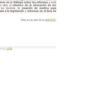
ente en el diálogo sobre las reformas
y está
re ellos el
refuerzo de la educación de los
los jóvenes, la
creación de medios para
da a la legislación
y
reformas en el área de
Visto en la web de la
UNESCO
.
cia las
19:00