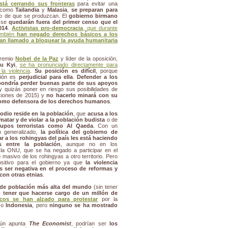
stá cerrando sus fronteras
para evitar una
, como
Tailandia
y
Malasia
,
se preparan para
 de que se produzcan. El
gobierno birmano
 se
quedarán fuera del primer censo que el
014
.
Activistas pro-democracia
, que durante
también
han negado derechos básicos a los
an llamado a bloquear la ayuda humanitaria
 premio
Nobel de la Paz
y líder de la oposición,
u Kyi
,
se ha pronunciado directamente para
 la violencia
.
Su posición es difícil
, porque
sión es
perjudicial para ella
.
Defender a los
pondría perder buenas parte de sus apoyos
y quizás poner en riesgo sus posibilidades de
cciones de 2015) y
no hacerlo minará con su
como defensora de los derechos humanos
.
odio reside en la población
, que
acusa a los
atar y de violar a la población budista
o de
rupos terroristas como Al Qaeda
. Con un
n generalizado,
la política del gobierno de
r a los rohingyas del país les está haciendo
s entre la población
, aunque no en los
la ONU, que se ha negado a participar en el
masivo de los rohingyas a otro territorio. Pero
sitivo para el gobierno ya que
la violencia
 ser negativa en el proceso de reformas y
 con otras etnias
.
de población más alta del mundo
(sin tener
 tener que hacerse cargo de un millón de
icos se han alzado para protestar
por la
o
Indonesia
, pero
ninguno se ha mostrado
gún apunta
The Economist
, podrían ser
los