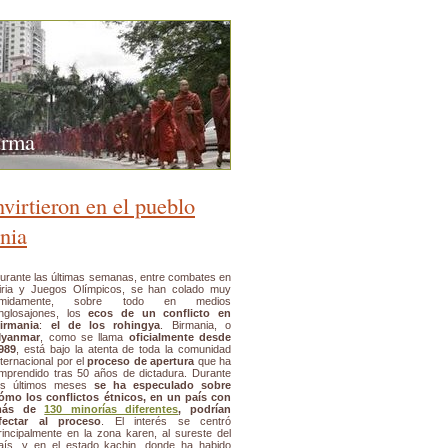
urma
virtieron en el pueblo
nia
urante las últimas semanas, entre combates en
iria y Juegos Olímpicos, se han colado muy
ímidamente, sobre todo en medios
nglosajones, los
ecos de un conflicto en
irmania
:
el de los rohingya
. Birmania, o
yanmar
, como se llama
oficialmente desde
989
, está bajo la atenta de toda la comunidad
nternacional por el
proceso de apertura
que ha
mprendido tras 50 años de dictadura. Durante
os últimos meses
se ha especulado sobre
ómo los conflictos étnicos, en un país con
más de
130 minorías diferentes
, podrían
fectar al proceso
. El interés se centró
rincipalmente en la zona karen, al sureste del
aís, y en el estado kachin, donde ha habido