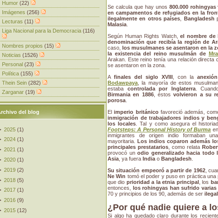
Humor
(22)
Se calcula que hay unos
800.000 rohingyas
Imágenes
(256)
en campamentos de refugiados en la fron
ilegalmente en otros países
,
Bangladesh
p
Lecturas
(11)
Malasia
.
Liga Nacional para la Democracia
(116)
Según Human Rights Watch,
el nombre de
denominación que recibía la región de Ar
Nombres propios
(15)
caso,
los musulmanes se asentaron en la z
la existencia del reino musulmán de
Mra
Noticias
(1526)
Arakan. Este reino tenía una relación directa 
Personal
(23)
se asentaron en la zona.
Política
(155)
A
finales del siglo XVIII
, con la
anexión
Thein Sein
(282)
Bodawpaya
, la mayoría de estos musulm
estaba
controlada por Inglaterra
. Cuan
Zarganar
(19)
Birmania en 1886
, éstos
volvieron a su r
porosa
.
rchivo del blog
El
imperio británico
favoreció además, como e
inmigración de trabajadores indios y ben
los locales
. Tal y como asegura el histori
►
2025
(
1
)
Footsteps: A Personal History of Burma
en
inmigrantes de origen indio formaban un
►
2024
(
1
)
mayoritaria.
Los indios coparon además lo
principales prestatarios
, como relata
Robert
►
2021
(
1
)
provocó un
odio generalizado hacia todo 
Asia
, ya fuera
India
o
Bangladesh
.
►
2020
(
1
)
►
2019
(
2
)
Su situación empeoró a partir de 1962
, cu
Ne Win
tomó el poder y puso en práctica una 
►
2018
(
5
)
que dio
prioridad a la etnia principal
, los
ba
entonces,
los rohingyas han sufrido varia
►
2017
(
1
)
70 y principios de los 90, además de ser
ilega
►
2016
(
9
)
¿Por qué nadie quiere a l
►
2015
(
12
)
Si algo ha quedado claro durante los recien