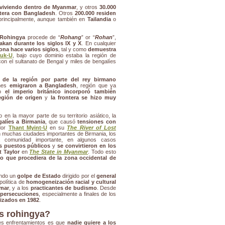
 viviendo dentro de Myanmar
, y otros
30.000
tera con Bangladesh
. Otros
200.000 residen
rincipalmente, aunque también en
Tailandia
o
 Rohingya
procede de “
Rohang
” or “
Rohan
”,
akan durante los siglos IX y X
. En cualquier
ona hace varios siglos
, tal y como
demuestra
uk-U
, bajo cuyo dominio estaba la región de
con el sultanato de Bengal y miles de bengalíes
 de la región por parte del rey birmano
anes
emigraron a Bangladesh
, región que ya
do
el imperio británico incorporó también
egión de origen
y
la frontera se hizo muy
n la mayor parte de su territorio asiático, la
galíes a Birmania
, que causó
tensiones con
ador
Thant Myint-U
en su
The River of Lost
 muchas ciudades importantes de Birmania, los
a comunidad importante, en algunos casos
s puestos públicos
y
se convirtieron en los
 Taylor
en
The State in Myanmar
. Todo esto
lo que procediera de la zona occidental de
ando un
golpe de Estado
dirigido por el
general
política de
homogeneización racial y cultural
mar
, y a los
practicantes de budismo
. Desde
s persecuciones
, especialmente a finales de los
lizados en 1982
.
os rohingya?
tes enfrentamientos es que
nadie quiere a los