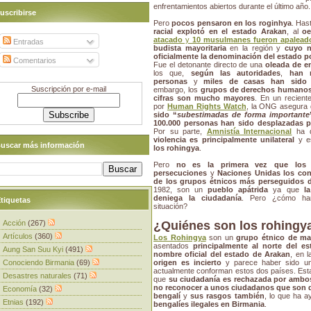
enfrentamientos abiertos durante el último año.
uscribirse
Pero
pocos pensaron en los roginhya
. Has
racial explotó en el estado Arakan
, al
oe
atacado
y
10 musulmanes fueron apaleados
Entradas
budista mayoritaria
en la región y
cuyo n
oficialmente la denominación del estado p
Comentarios
Fue el detonante directo de una
oleada de e
los que,
según las autoridades
,
han 
personas
y
miles de casas han sido 
Suscripción por e-mail
embargo, los
grupos de derechos humano
cifras son mucho mayores
. En un recient
por
Human Rights Watch
, la ONG asegura
sido “
subestimadas de forma importante
100.000 personas han sido desplazadas po
Por su parte,
Amnistía Internacional
ha d
violencia es principalmente unilateral
y e
uscar más información
los rohingya
.
Pero
no es la primera vez que los 
persecuciones
y
Naciones Unidas los co
de los grupos étnicos más perseguidos 
1982, son un
pueblo apátrida
ya que
l
deniega la ciudadanía
. Pero ¿cómo han
tiquetas
situación?
Acción
(267)
¿Quiénes son los rohingy
Artículos
(360)
Los Rohingya
son un
grupo étnico de m
asentados
principalmente al norte del e
Aung San Suu Kyi
(491)
nombre oficial del estado de Arakan
, en 
Conociendo Birmania
(69)
origen es incierto
y parece haber sido 
actualmente conforman estos dos países. Esta 
Desastres naturales
(71)
que
su ciudadanía es rechazada por ambo
no reconocer a unos ciudadanos que son d
Economía
(32)
bengalí
y
sus rasgos también
, lo que ha 
Etnias
(192)
bengalíes ilegales en Birmania
.