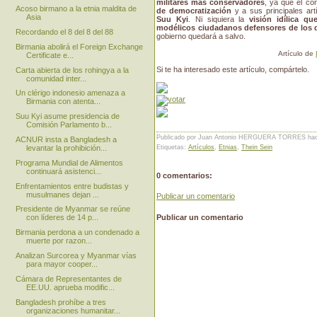
militares más conservadores
, ya que el co
Acoso birmano a la etnia maldita de
de democratización
y a sus principales artí
Asia
Suu Kyi
. Ni siquiera la
visión idílica q
modélicos ciudadanos defensores de los
Recordando el 8 del 8 del 88
gobierno quedará a salvo.
Birmania abolirá el Foreign Exchange
Artículo de
Certificate e...
Si te ha interesado este artículo, compártelo.
Carta abierta de los rohingya a la
comunidad inter...
Un clérigo indonesio amenaza a
Birmania con atenta...
Suu Kyi asume presidencia de
Comisión Parlamento b...
Publicado por Juan Antonio HERGUERA TORRES
ha
ACNUR insta a Bangladesh a
levantar la prohibición...
Etiquetas:
Artículos
,
Etnias
,
Thein Sein
Programa Mundial de Alimentos
continuará asistenci...
0 comentarios:
Enfrentamientos entre budistas y
musulmanes dejan ...
Publicar un comentario
Presidente de Myanmar se reúne
Publicar un comentario
con líderes de 14 p...
Birmania perdona a un condenado a
muerte por razon...
Analizan Surcorea y Myanmar vías
para mayor cooper...
Cámara de Representantes de
EE.UU. aprueba modific...
Bangladesh prohíbe a tres
organizaciones humanitar...