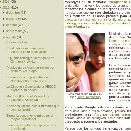
►
2013
(
88
)
rohingyas en su territorio
.
Bangladesh e
emigración masiva y los países de la zona
▼
2012
(
610
)
rechazar las oleadas de refugiados
en caso
ha reiterado que
no son ciudadanos
y que
►
diciembre
(
38
)
país realizará en 30 años previsto para 2
►
noviembre
(
36
)
décadas han luchado contra la dictadura, 
rohingyas
e
incluso los monjes budistas h
►
octubre
(
39
)
a los refugiados
.
►
septiembre
(
53
)
Ni siquiera la
▼
agosto
(
31
)
Aung San Su
intentar frenar
[Personal] Asueto
cualquier deci
rohingyas su
Un almirante es nombrado
en Birmania
(
vicepresidente del Gobier...
ganar las ele
El pueblo rohingya, perseguido en
credibilidad 
Birmania y olvid...
Pero
el mayor 
Presidente de Mianmar recibe por
rohingyas de m
primera vez a opo...
pertener a g
sentimiento ta
Dos muertos en protestas en
querer expulsa
Bombay contra matanzas...
ganar apoyo
despachos de 
La Directora General de la UESCO
desplazamiento 
expresa su apoyo ...
no todo es po
Una madre rohingya y su
Mae Sot (Buscando Waslala y
podría además
hijo./
Digital Democracy
Colabora Birmania)
en su política
Naciones Unidas pide a Birmania que
Por su parte,
Bangladesh
, con la
densidad 
permita la ent...
en cuenta islas o micro-estados) prefiere
no
ciudadanos más
.
Algunos países islám
Birmania busca convertirse en el
persecución a los rohingyas, entre ellos
Irán
mayor exportador ...
dispuesto a acoger a los apátridas
.
Birmania: el gobierno impasible ante
Parece que
los únicos beneficiados
, se
la violencia ...