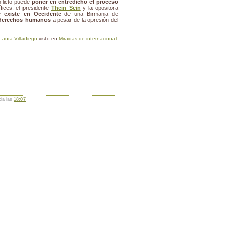
nflicto puede
poner en entredicho el proceso
fices, el presidente
Thein Sein
y la opositora
ue existe en Occidente
de una Birmania de
 derechos humanos
a pesar de la opresión del
Laura Villadiego
visto en
Miradas de internacional
.
cia las
18:07