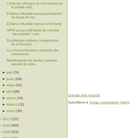
Cómo los rohingya se convirtieron en
el pueblo más...
El Banco Mundial anuncia préstamos
de hasta 69 mil...
El Banco Mundial regresa a Birmania
HRW acusa a Birmania de cometer
"atrocidades" cont...
Escolaridad solidaria: inauguración
de la Escuela ...
La censura birmana suspende dos
semanarios
Manifestación de monjes budistas
durante la visita...
►
julio
(
76
)
►
junio
(
106
)
►
mayo
(
54
)
►
abril
(
88
)
Entrada más reciente
►
marzo
(
44
)
Suscribirse a:
Enviar comentarios (Atom)
►
febrero
(
15
)
►
enero
(
30
)
►
2011
(
122
)
►
2010
(
465
)
►
2009
(
524
)