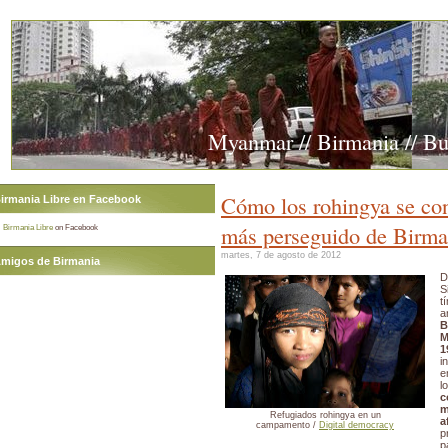
Myanmar // Birmania // B
Cómo los rohingya se con
irmania Libre en Facebook
más perseguido de Birma
Birmania Libre
on Facebook
martes, 7 de agosto de 2012
migos de Birmania
D
S
t
a
B
M
1
i
e
l
c
Refugiados rohingya en un
a
campamento /
Digital democracy
p
p