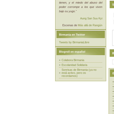
tienen, y el miedo del abuso del
S
poder corrompe a los que viven
bajo su yugo."
Aung San Suu Kyi
Escenas de
Más allá de Rangún
Birmania en Twitter
Tweets by BirmaniaLibre
Blogroll en español
B
Colabora Birmania
Escolaridad Solidaria
Sonrisas de Birmania (ya no
está activo, pero os
E
recordamos)