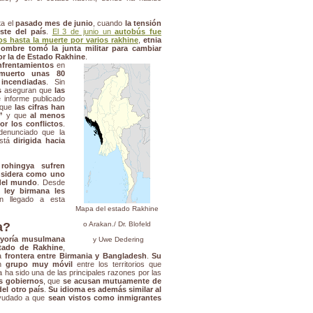
ta el
pasado mes de junio
, cuando
la tensión
ste del país
.
El 3 de junio un
autobús fue
 hasta la muerte por varios rakhine
,
etnia
ombre tomó la junta militar para cambiar
or la de Estado Rakhine
.
nfrentamientos
en
muerto unas 80
incendiadas
. Sin
s
aseguran que
las
e informe publicado
 que
las cifras han
”
y que
al menos
r los conflictos
.
enunciado que la
stá
dirigida hacia
rohingya sufren
nsidera como uno
del mundo
. Desde
a ley birmana les
 llegado a esta
Mapa del estado Rakhine
a?
o Arakan./ Dr. Blofeld
ayoría musulmana
y Uwe Dedering
stado de Rakhine
,
la
frontera entre Birmania y Bangladesh
.
Su
un
grupo muy móvil
entre los territorios que
ha sido una de las principales razones por las
s gobiernos
, que
se acusan mutuamente de
el otro país
.
Su idioma es además similar al
ayudado a que
sean vistos como inmigrantes