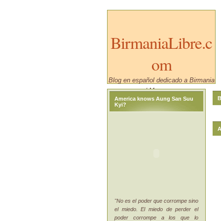
BirmaniaLibre.c
om
Blog en español dedicado a Birmania
/ Myanmar.
B
America knows Aung San Suu
Kyi?
A
"No es el poder que corrompe sino
el miedo. El miedo de perder el
poder corrompe a los que lo