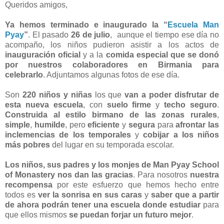
Queridos amigos,
Ya hemos terminado e inaugurado la “
Escuela Man
Pyay
”
. El pasado
26 de julio
, aunque el tiempo ese día no
acompaño, los niños pudieron asistir a los actos de
inauguración oficial
y a la
comida especial que se donó
por nuestros colaboradores en Birmania para
celebrarlo
. Adjuntamos algunas fotos de ese día.
Son
220 niños y niñas
los que
van a poder disfrutar de
esta nueva escuela
, con
suelo firme
y
techo seguro
.
Construida al estilo birmano de las zonas rurales
,
simple
,
humilde
, pero
eficiente
y
segura
para
afrontar las
inclemencias de los temporales
y
cobijar a los niños
más pobres
del lugar en su temporada escolar.
Los niños, sus padres y los monjes de Man Pyay School
of Monastery nos dan las gracias
. Para nosotros
nuestra
recompensa
por este esfuerzo que hemos hecho entre
todos es
ver la sonrisa en sus caras
y
saber que a partir
de ahora podrán tener una escuela donde estudiar
para
que ellos mismos
se puedan forjar un futuro mejor
.