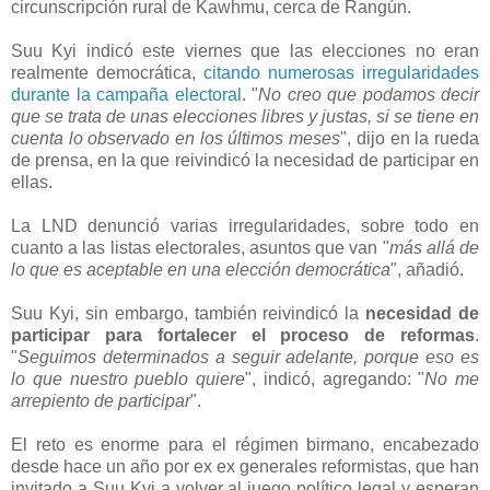
circunscripción rural de Kawhmu, cerca de Rangún.
Suu Kyi indicó este viernes que las elecciones no eran
realmente democrática,
citando numerosas irregularidades
durante la campaña electoral
. "
No creo que podamos decir
que se trata de unas elecciones libres y justas, si se tiene en
cuenta lo observado en los últimos meses
", dijo en la rueda
de prensa, en la que reivindicó la necesidad de participar en
ellas.
La LND denunció varias irregularidades, sobre todo en
cuanto a las listas electorales, asuntos que van "
más allá de
lo que es aceptable en una elección democrática
", añadió.
Suu Kyi, sin embargo, también reivindicó la
necesidad de
participar para fortalecer el proceso de reformas
.
"
Seguimos determinados a seguir adelante, porque eso es
lo que nuestro pueblo quiere
", indicó, agregando: "
No me
arrepiento de participar
".
El reto es enorme para el régimen birmano, encabezado
desde hace un año por ex ex generales reformistas, que han
invitado a Suu Kyi a volver al juego político legal y esperan