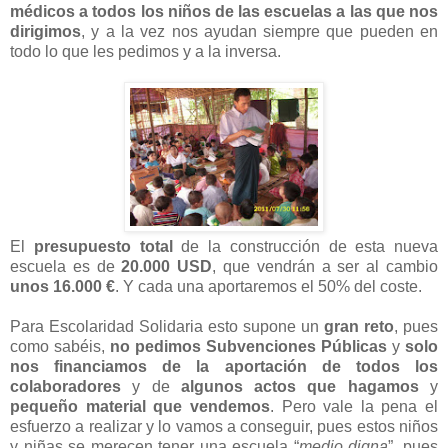
médicos a todos los niños de las escuelas a las que nos
dirigimos
, y a la vez nos ayudan siempre que pueden en
todo lo que les pedimos y a la inversa.
El
presupuesto total
de la construcción de esta nueva
escuela es de
20.000 USD
, que vendrán a ser al cambio
unos 16.000 €
. Y cada una aportaremos el 50% del coste.
Para Escolaridad Solidaria esto supone un
gran reto
, pues
como sabéis,
no pedimos Subvenciones Públicas
y
solo
nos financiamos de la aportación de todos los
colaboradores
y de
algunos actos que hagamos
y
pequeño material que vendemos
. Pero vale la pena el
esfuerzo a realizar y lo vamos a conseguir, pues estos niños
y niñas se merecen tener una escuela “
medio digna
”, pues