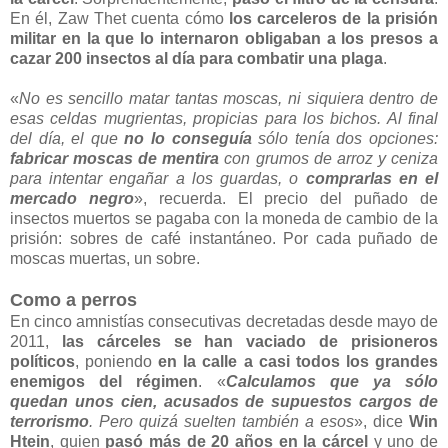
En él, Zaw Thet cuenta cómo
los carceleros de la prisión
militar en la que lo internaron obligaban a los presos a
cazar 200 insectos al día para combatir una plaga
.
«
No es sencillo matar tantas moscas, ni siquiera dentro de
esas celdas mugrientas, propicias para los bichos. Al final
del día, el que
no lo conseguía
sólo tenía dos opciones:
fabricar moscas de mentira
con grumos de arroz y ceniza
para intentar engañar a los guardas, o
comprarlas en el
mercado negro
», recuerda. El precio del puñado de
insectos muertos se pagaba con la moneda de cambio de la
prisión: sobres de café instantáneo. Por cada puñado de
moscas muertas, un sobre.
Como a perros
En cinco amnistías consecutivas decretadas desde mayo de
2011,
las cárceles se han vaciado de prisioneros
políticos
, poniendo
en la calle a casi todos los grandes
enemigos del régimen
. «
Calculamos que ya sólo
quedan unos cien, acusados de supuestos cargos de
terrorismo
. Pero quizá suelten también a esos
», dice
Win
Htein
, quien
pasó más de 20 años en la cárcel
y uno de