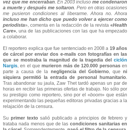
vez que me encerraban
. En 2003 incluso
me condenaron
a muerte
y
después me soltaron
. Pero en otras ocasiones
me pusieron condiciones al liberarme. Ahora no. Ahora
incluso me han dicho que puedo volver a ejercer como
periodista
», comenta en la redacción de la revista
«
Health
Care
»
, una de las publicaciones con las que ha empezado
a colaborar.
El reportero explica que fue sentenciado en 2008 a
19 años
de cárcel por enviar dos e-mails con fotografías en las
que se mostraba la magnitud de la tragedia del
ciclón
Nargis
, en el que
murieron más de 120.000 personas
en
parte a causa de la
negligencia del Gobierno
, que
ni
siquiera permitió la entrada de personal humanitario
.
Tras abandonar su jaula, Zaw Thet tardó apenas un par de
horas en recibir las primeras ofertas de trabajo. No sólo por
su prestigio como reportero, sino por el «
boom
» que están
experimentando las pequeñas editoras privadas gracias a la
relajación de la censura.
Su
primer texto
salió publicado a principios de febrero y
trataba nada menos que de las
condiciones sanitarias en
la cárcel
. Sorprendentemente,
pasó el filtro de la censura
.