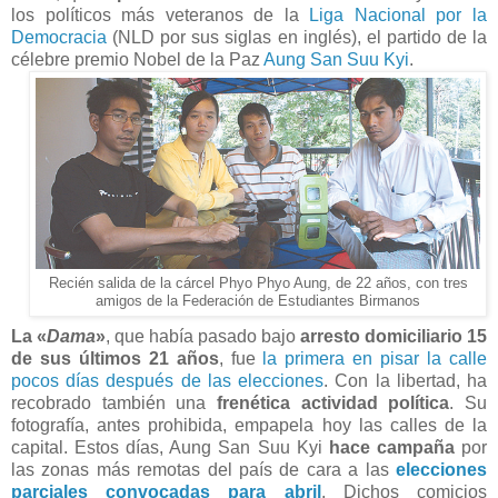
los políticos más veteranos de la
Liga Nacional por la
Democracia
(NLD por sus siglas en inglés), el partido de la
célebre premio Nobel de la Paz
Aung San Suu Kyi
.
Recién salida de la cárcel Phyo Phyo Aung, de 22 años, con tres
amigos de la Federación de Estudiantes Birmanos
La «
Dama
»
, que había pasado bajo
arresto domiciliario 15
de sus últimos 21 años
, fue
la primera en pisar la calle
pocos días después de las elecciones
. Con la libertad, ha
recobrado también una
frenética actividad política
. Su
fotografía, antes prohibida, empapela hoy las calles de la
capital. Estos días, Aung San Suu Kyi
hace campaña
por
las zonas más remotas del país de cara a las
elecciones
parciales convocadas para abril
. Dichos comicios