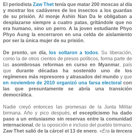
El periodista
Zaw Thet
tenía que matar 200 moscas al día
y mostrar los cadáveres de los insectos a los guardas
de su prisión
.
Al monje Ashin Nan Da le obligaban a
desplazarse siempre a cuatro patas, gritándole que no
era humano, sino un perro
.
A la joven estudiante Phyo
Phyo Aung la encerraron en una celda de aislamiento
por ser la única mujer de su prisión
.
De pronto, un día,
los soltaron a todos
. Su liberación,
como la de otros cientos de presos políticos, forma parte de
las
asombrosas reformas en curso en Myanmar
, país
que
durante décadas ha sostenido uno de los
regímenes más represores y atrasados del mundo
y que
en noviembre de 2010 organizó una farsa electoral
con
las que presuntamente se abría una transición
democrática
.
Nadie creyó entonces las promesas de la Junta Militar
birmana. Año y pico después,
el escepticismo ha dado
paso a un entusiasmo sin reservas entre la comunidad
internacional
, de la oposición e incluso del pueblo birmano.
Zaw Thet salió de la cárcel el 13 de enero
. «
Era
la tercera