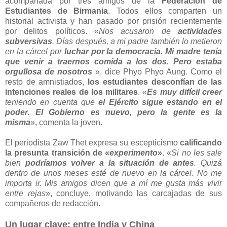
acompañada por tres amigos de la
Federación de
Estudiantes de Birmania
. Todos ellos comparten un
historial activista y han pasado por prisión recientemente
por delitos políticos. «
Nos acusaron de
actividades
subversivas
. Días después, a mi padre también lo metieron
en la cárcel por
luchar por la democracia
.
Mi madre tenía
que venir a traernos comida a los dos. Pero estaba
orgullosa de nosotros
», dice Phyo Phyo Aung. Como el
resto de amnistiados,
los estudiantes desconfían de las
intenciones reales de los militares
. «
Es muy difícil creer
teniendo en cuenta que
el Ejército sigue estando en el
poder
.
El Gobierno es nuevo, pero la gente es la
misma
», comenta la joven.
El periodista Zaw Thet expresa su escepticismo
calificando
la presunta transición de «
experimento
»
. «
Si no les sale
bien
podríamos volver a la situación de antes
. Quizá
dentro de unos meses esté de nuevo en la cárcel. No me
importa ir. Mis amigos dicen que a mí me gusta más vivir
entre rejas
», concluye, motivando las carcajadas de sus
compañeros de redacción.
Un lugar clave: entre India y China