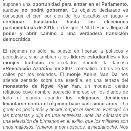
suponen una
oportunidad para entrar en el Parlamento
,
aunque
no podrá gobernar
. Su objetivo declarado es
conseguir el cien por cien de los escaños en juego y
continuar batallando hasta las elecciones
parlamentarias de 2015
, en las que el NLD espera
llegar al
poder y abrir camino a una verdadera transición
democrática
.
El régimen no sólo ha puesto en libertad a políticos y
periodistas, sino también a los
líderes estudiantiles
y los
monjes budistas
encarcelados durante la famosa
«
Revolución Azafrán
» de 2007
, combatida a tiros en las
calles por los soldados. El
monje Ashin Nan Da
nos
atiende sentado sobre una esterilla, en una terraza del
monasterio de Ngwe Kyar Yan
, un modesto centro
religioso cuyo nombre apareció impreso en los diarios de
todo el mundo cuando
los religiosos decidieron
levantarse contra el régimen hace casi cinco años
. «
La
gente no podía más y decidí romper el silencio. Participé en
las protestas y dije en una entrevista, ante las cámaras de
una televisión de birmanos en el exilio, que los militares son
unos mafiosos. Vinieron a por nosotros, a medianoche. Nos