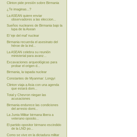
Clinton pide presión sobre Birmania
¿Te imaginas...?
La ASEAN quiere enviar
observadores a las eleccion...
Sueños nucleares de Birmania bajo la
lupa de la Asean
El 'eje del mal' nuclear
Birmania recuerda el asesinato del
héroe de la ind...
La ASEAN celebra su reunión
ministerial para avanz...
Excavaciones arqueológicas para
probar el origen d...
Birmania, la tapada nuclear
Constantes de Myanmar: Longyi
Clinton viaja a Asia con una agenda
que estará dom...
Total y Chevron niegan las
acusaciones
Birmania endurece las condiciones
del arresto domi...
La Junta Militar birmana libera a
veterano oposito...
El partido opositor birmano escindido
de la LND po...
Como se vive en la dictadura militar