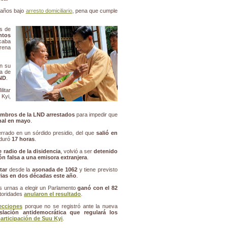
1 años bajo
arresto domiciliario
, pena que cumple
os de
ntos
caba
rena
n su
a de
LND
.
itar
Kyi,
mbros de la LND arrestados
para impedir que
nal en mayo
.
rrado en un sórdido presidio, del que
salió en
 duró
17 horas
.
 radio de la disidencia
, volvió a ser
detenido
n falsa a una emisora extranjera
.
tar
desde la
asonada de 1062
y tiene previsto
rias en dos décadas este año
.
as urnas a elegir un Parlamento
ganó con el 82
utoridades
anularon el resultado
.
ecciones
porque no se registró ante la nueva
islación antidemocrática que regulará los
participación de Suu Kyi
.