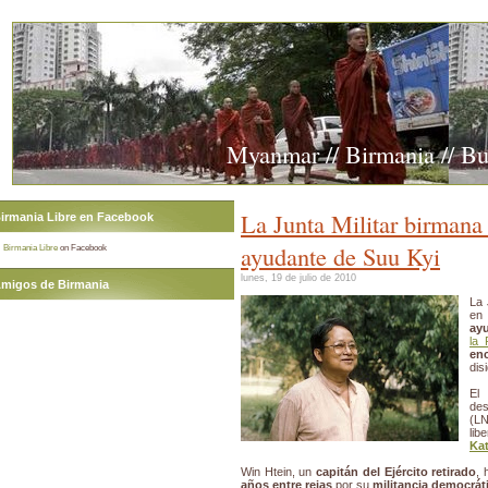
Myanmar // Birmania // B
La Junta Militar birmana 
irmania Libre en Facebook
ayudante de Suu Kyi
Birmania Libre
on Facebook
lunes, 19 de julio de 2010
migos de Birmania
La 
en
ay
la 
en
dis
El
de
(LN
lib
Ka
Win Htein, un
capitán del Ejército retirado
, 
años entre rejas
por su
militancia democrát