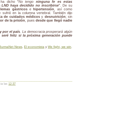
 ha dicho "
No tengo
ninguna fe es estas
 LND haya decidido no inscribirse
". De su
lemas gástricos
e
hipertensión
, así como
 sufrió en la columna vertebral. También dijo
lta de cuidados médicos
y
desnutrición
; sin
or de la prisión
, pues
desde que llegó nadie
 por el país
. La democracia prosperará algún
, seré feliz si la próxima generación puede
BurmaNet News
,
El economista
y
We fight, we win
.
cia las
12:37