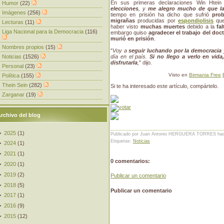
En sus primeras declaraciones Win Htein
Humor
(22)
elecciones
, y
me alegro mucho de que la
Imágenes
(256)
tiempo en prisión ha dicho que sufrió
prob
migrañas
producidas por
espondiolisis
que
Lecturas
(11)
haber visto
muchas muertes
debido a la
fa
Liga Nacional para la Democracia
(116)
embargo quiso
agradecer el trabajo del doct
murió en prisión
.
Nombres propios
(15)
"
Voy a
seguir luchando por la democracia y
Noticias
(1526)
día en el país.
Si no llego a verlo en vida
disfrutarla
,
" dijo.
Personal
(23)
Visto en
Birmania Free
Política
(155)
Thein Sein
(282)
Si te ha interesado este artículo, compártelo.
Zarganar
(19)
rchivo del blog
►
2025
(
1
)
Publicado por Juan Antonio HERGUERA TORRES
ha
Etiquetas:
Noticias
►
2024
(
1
)
►
2021
(
1
)
0 comentarios:
►
2020
(
1
)
►
2019
(
2
)
Publicar un comentario
►
2018
(
5
)
Publicar un comentario
►
2017
(
1
)
►
2016
(
9
)
►
2015
(
12
)