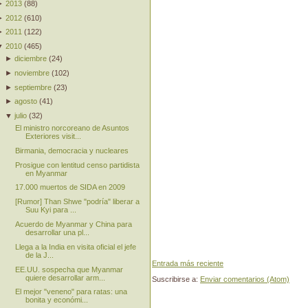
►
2013
(
88
)
►
2012
(
610
)
►
2011
(
122
)
▼
2010
(
465
)
►
diciembre
(
24
)
►
noviembre
(
102
)
►
septiembre
(
23
)
►
agosto
(
41
)
▼
julio
(
32
)
El ministro norcoreano de Asuntos
Exteriores visit...
Birmania, democracia y nucleares
Prosigue con lentitud censo partidista
en Myanmar
17.000 muertos de SIDA en 2009
[Rumor] Than Shwe "podría" liberar a
Suu Kyi para ...
Acuerdo de Myanmar y China para
desarrollar una pl...
Llega a la India en visita oficial el jefe
de la J...
Entrada más reciente
EE.UU. sospecha que Myanmar
quiere desarrollar arm...
Suscribirse a:
Enviar comentarios (Atom)
El mejor "veneno" para ratas: una
bonita y económi...