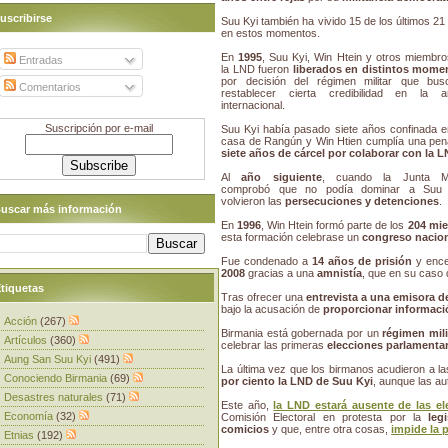
uscribirse
Suu Kyi también ha vivido 15 de los últimos 2
en estos momentos.
En
1995
, Suu Kyi, Win Htein y otros miembr
Entradas
la LND fueron
liberados en distintos mome
por decisión del régimen militar que bus
Comentarios
restablecer cierta credibilidad en la a
internacional.
Suscripción por e-mail
Suu Kyi había pasado siete años confinada e
casa de Rangún y Win Htien cumplía una pen
siete años de cárcel por colaborar con la 
Al
año siguiente
, cuando la Junta Mil
comprobó que no podía dominar a Suu 
volvieron las
persecuciones y detenciones
.
uscar más información
En
1996
, Win Htein formó parte de los
204 mie
esta formación celebrase un
congreso nacio
Fue condenado a
14 años de prisión
y ence
2008
gracias a una
amnistía
, que en su caso
tiquetas
Tras ofrecer una
entrevista a una emisora de
bajo la acusación de
proporcionar informació
Acción
(267)
Birmania está gobernada por un
régimen mili
Artículos
(360)
celebrar las primeras
elecciones parlamenta
Aung San Suu Kyi
(491)
La última vez que los birmanos acudieron a l
Conociendo Birmania
(69)
por ciento la LND de Suu Kyi
, aunque las a
Desastres naturales
(71)
Este año,
la LND estará ausente de las el
Economía
(32)
Comisión Electoral en protesta por la
leg
comicios
y que, entre otra cosas,
impide la 
Etnias
(192)