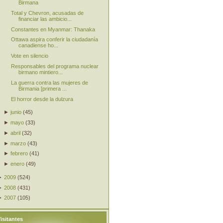
Birmana
Total y Chevron, acusadas de
financiar las ambicio...
Constantes en Myanmar: Thanaka
Ottawa aspira conferir la ciudadanía
canadiense ho...
Vote en silencio
Responsables del programa nuclear
birmano mintiero...
La guerra contra las mujeres de
Birmania [primera ...
El horror desde la dulzura
►
junio
(
45
)
►
mayo
(
33
)
►
abril
(
32
)
►
marzo
(
43
)
►
febrero
(
41
)
►
enero
(
49
)
►
2009
(
524
)
►
2008
(
431
)
►
2007
(
105
)
isitantes