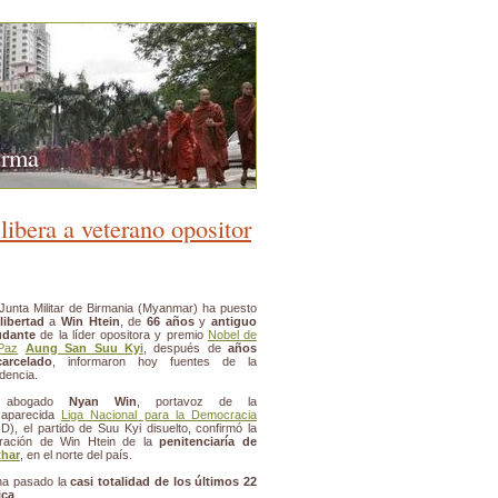
urma
libera a veterano opositor
Junta Militar de Birmania (Myanmar) ha puesto
libertad
a
Win Htein
, de
66 años
y
antiguo
udante
de la líder opositora y premio
Nobel de
Paz
Aung San Suu Kyi
, después de
años
carcelado
, informaron hoy fuentes de la
idencia.
 abogado
Nyan Win
, portavoz de la
saparecida
Liga Nacional para la Democracia
D), el partido de Suu Kyi disuelto, confirmó la
eración de Win Htein de la
penitenciaría de
thar
, en el norte del país.
ha pasado la
casi totalidad de los últimos 22
ica
.