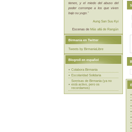
tienen, y el miedo del abuso del
S
poder corrompe a los que viven
bajo su yugo."
Aung San Suu Kyi
Escenas de
Más allá de Rangún
Birmania en Twitter
Tweets by BirmaniaLibre
Blogroll en español
B
Colabora Birmania
Escolaridad Solidaria
Sonrisas de Birmania (ya no
está activo, pero os
E
recordamos)