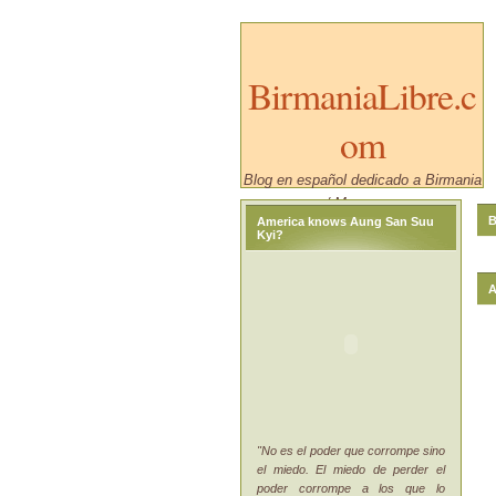
BirmaniaLibre.c
om
Blog en español dedicado a Birmania
/ Myanmar.
B
America knows Aung San Suu
Kyi?
A
"No es el poder que corrompe sino
el miedo. El miedo de perder el
poder corrompe a los que lo