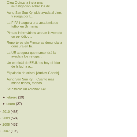
Ojea Quintana insta una
investigación sobre los de...
Aung San Suu Kyi pide ayuda al cine,
y ruega por l...
La FIFA inaugura una academia de
fútbol en Birmania
Piratas informáticos atacan la web de
un periódico...
Reporteros sin Fronteras denuncia la
censura en In...
La UE asegura que mantendrá la
ayuda a los refugia...
Un exoficial de EEUU es hoy el líder
de la lucha a...
El palacio de cristal [Amitav Ghosh]
Aung San Suu Kyi: `Cuanto más
miedo tienes, menos ...
Se estrella un Antonov 148
►
febrero
(
29
)
►
enero
(
27
)
►
2010
(
465
)
►
2009
(
524
)
►
2008
(
431
)
►
2007
(
105
)