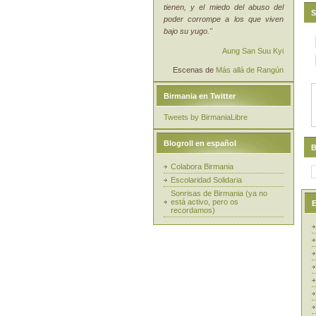
tienen, y el miedo del abuso del
S
poder corrompe a los que viven
bajo su yugo."
Aung San Suu Kyi
Escenas de
Más allá de Rangún
Birmania en Twitter
Tweets by BirmaniaLibre
Blogroll en español
B
Colabora Birmania
Escolaridad Solidaria
Sonrisas de Birmania (ya no
está activo, pero os
E
recordamos)