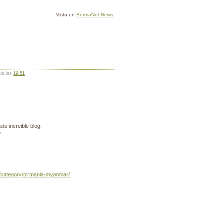
Visto en
BurmaNet News
.
cia las
19:51
te increible blog.
/
is/category/birmania-myanmar/