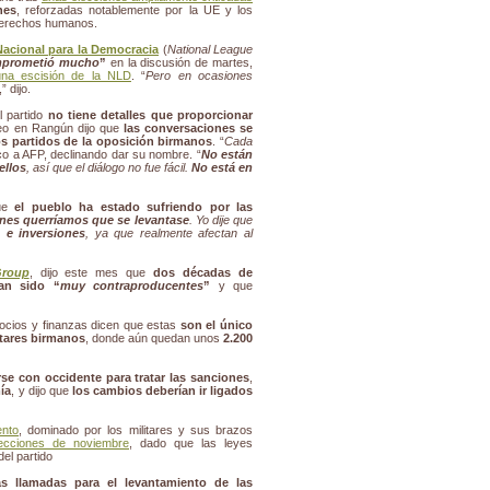
nes
, reforzadas notablemente por la UE y los
derechos humanos.
Nacional para la Democracia
(
National League
mprometió mucho
”
en la discusión de martes,
una escisión de la NLD
. “
Pero en ocasiones
,” dijo.
el partido
no tiene detalles que proporcionar
peo en Rangún dijo que
las conversaciones se
os partidos de la oposición birmanos
. “
Cada
tico a AFP, declinando dar su nombre. “
No están
ellos
, así que el diálogo no fue fácil.
No está en
que
el pueblo ha estado sufriendo por las
ones querríamos que se levantase
. Yo dije que
 e inversiones
, ya que realmente afectan al
Group
, dijo este mes que
dos décadas de
an sido “
muy contraproducentes
”
y que
ocios y finanzas dicen que estas
son el único
itares birmanos
, donde aún quedan unos
2.200
rse con occidente para tratar las sanciones
,
ía
, y dijo que
los cambios deberían ir ligados
ento
, dominado por los militares y sus brazos
lecciones de noviembre
, dado que las leyes
del partido
 llamadas para el levantamiento de las