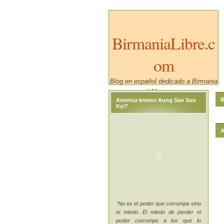
BirmaniaLibre.c
om
Blog en español dedicado a Birmania
/ Myanmar.
B
America knows Aung San Suu
Kyi?
A
"No es el poder que corrompe sino
el miedo. El miedo de perder el
poder corrompe a los que lo