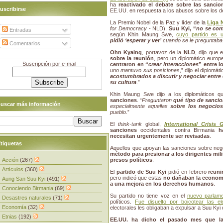
ha
reactivado el debate sobre las sancio
uscribirse
EE.UU. en respuesta a los abusos sobre los 
La Premio Nobel de la Paz y líder de la
Liga 
for Democracy
- NLD),
Suu Kyi, “
no se co
Entradas
según Khin Maung Swe,
cuyo partido es 
pidió ‘esperar y ver’
cuando se le preguntaba
Comentarios
Ohn Kyaing
, portavoz de la
NLD
, dijo que 
sobre la reunión
, pero un diplomático euro
Suscripción por e-mail
centraron en “
crear interacciones
” entre l
uno mantuvo sus posiciones
,” dijo el diplomá
acostumbrados a discutir y negociar entre 
su cultura
.”
Khin Maung Swe dijo a los diplomáticos 
sanciones
. “
Preguntaron
qué tipo de sanci
uscar más información
especialmente aquellas
sobre los negocios
pueblo
.”
El
think-tank
global,
International Crisis 
sanciones
occidentales contra Birmania
h
necesitan urgentemente ser revisadas
.
tiquetas
Aquellos que apoyan las sanciones sobre neg
método para presionar a los dirigentes mil
Acción
(267)
presos políticos
.
Artículos
(360)
El
partido de Suu Kyi
pidió en febrero
reuni
pero indicó que estas
no dañaban la econom
Aung San Suu Kyi
(491)
a una mejora en los derechos humanos
.
Conociendo Birmania
(69)
Su partido no tiene voz en el
nuevo parlam
Desastres naturales
(71)
políticos.
Fue disuelto por boicotear las e
Economía
(32)
electorales les obligaban a expulsar a Suu Kyi 
Etnias
(192)
EE.UU. ha dicho el pasado mes que las