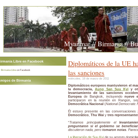
Myanmar // Birmania // B
Diplomáticos de la UE h
irmania Libre en Facebook
las sanciones
Birmania Libre
on Facebook
miércoles, 16 de marzo de 2011
migos de Birmania
Diplomáticos europeos mantuvieron el mar
la democracia,
Aung San Suu Kyi
y otr
levantamiento de las sanciones occiden
Europea
de Bangkok, incluyendo
nueve 
participaron en la reunión en Rangún, s
Democrática Nacional
(
National Democratic 
Él estuvo presente en las conversaciones 
Democrático
,
Thu Wai
y
tres representante
“
Tratamos principalemente el
levantami
preguntaron si el gobierno se beneficia
discutieron nada, pero
tomaron notas
. Parec
La liberación de Suu Kyi
de su arresto domicilia