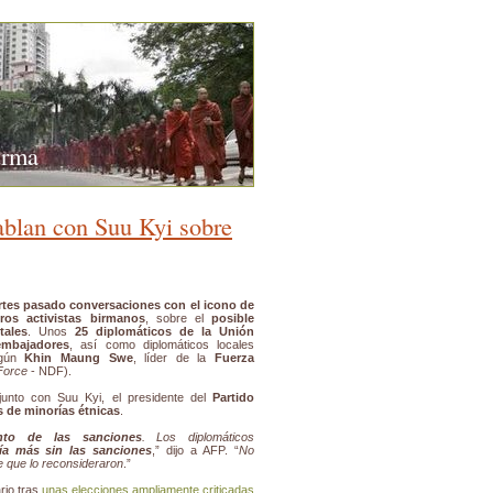
urma
ablan con Suu Kyi sobre
tes pasado conversaciones con el icono de
os activistas birmanos
, sobre el
posible
tales
. Unos
25 diplomáticos de la Unión
embajadores
, así como diplomáticos locales
egún
Khin Maung Swe
, líder de la
Fuerza
Force
- NDF).
junto con Suu Kyi, el presidente del
Partido
s de minorías étnicas
.
ento de las sanciones
. Los diplomáticos
ría más sin las sanciones
,” dijo a AFP. “
No
e que lo reconsideraron
.”
rio tras
unas elecciones ampliamente criticadas