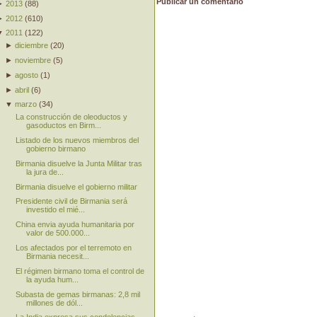
Publicar un comentario
►
2013
(
88
)
►
2012
(
610
)
▼
2011
(
122
)
►
diciembre
(
20
)
►
noviembre
(
5
)
►
agosto
(
1
)
►
abril
(
6
)
▼
marzo
(
34
)
La construcción de oleoductos y
gasoductos en Birm...
Listado de los nuevos miembros del
gobierno birmano
Birmania disuelve la Junta Militar tras
la jura de...
Birmania disuelve el gobierno militar
Presidente civil de Birmania será
investido el mié...
China envia ayuda humanitaria por
valor de 500.000...
Los afectados por el terremoto en
Birmania necesit...
El régimen birmano toma el control de
la ayuda hum...
Subasta de gemas birmanas: 2,8 mil
millones de dól...