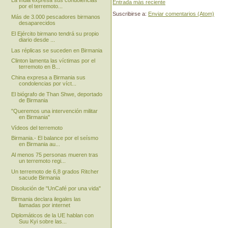
La India expresa sus condolencias
Entrada más reciente
por el terremoto...
Suscribirse a:
Enviar comentarios (Atom)
Más de 3.000 pescadores birmanos
desaparecidos
El Ejército birmano tendrá su propio
diario desde ...
Las réplicas se suceden en Birmania
Clinton lamenta las víctimas por el
terremoto en B...
China expresa a Birmania sus
condolencias por víct...
El biógrafo de Than Shwe, deportado
de Birmania
"Queremos una intervención militar
en Birmania"
Vídeos del terremoto
Birmania.- El balance por el seísmo
en Birmania au...
Al menos 75 personas mueren tras
un terremoto regi...
Un terremoto de 6,8 grados Ritcher
sacude Birmania
Disolución de "UnCafé por una vida"
Birmania declara ilegales las
llamadas por internet
Diplomáticos de la UE hablan con
Suu Kyi sobre las...