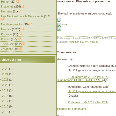
sanciones en Birmania son prematuras.
Humor
(22)
Imágenes
(256)
Lecturas
(11)
Si te ha interesado este artículo, compártelo.
Liga Nacional para la Democracia
(116)
Nombres propios
(15)
Noticias
(1526)
Personal
(23)
Publicado por Juan Antonio HERGUERA TORRES
ha
Política
(155)
Etiquetas:
Aung San Suu Kyi
,
Noticias
Thein Sein
(282)
Zarganar
(19)
2 comentarios:
Anónimo dijo...
rchivo del blog
Grandes historias sobre Birmania en es
►
2025
(
1
)
http://blogs.opinionmalaga.com/chinitis
►
2024
(
1
)
21 de marzo de 2011 a las 17:25
►
2021
(
1
)
Juan Antonio HERGUERA TORRES
dijo...
►
2020
(
1
)
@Anónimo: Concretamente aquí:
►
2019
(
2
)
http://blogs.opinionmalaga.com/chinit
¡Gracias!
►
2018
(
5
)
►
2017
(
1
)
21 de marzo de 2011 a las 17:34
►
2016
(
9
)
Publicar un comentario
►
2015
(
12
)