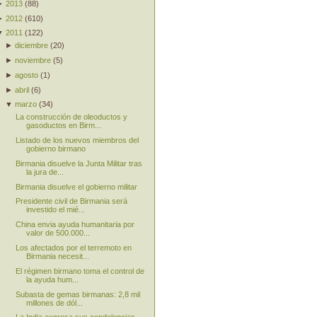
►
2013
(
88
)
►
2012
(
610
)
▼
2011
(
122
)
►
diciembre
(
20
)
►
noviembre
(
5
)
►
agosto
(
1
)
►
abril
(
6
)
▼
marzo
(
34
)
La construcción de oleoductos y
gasoductos en Birm...
Listado de los nuevos miembros del
gobierno birmano
Birmania disuelve la Junta Militar tras
la jura de...
Birmania disuelve el gobierno militar
Presidente civil de Birmania será
investido el mié...
China envia ayuda humanitaria por
valor de 500.000...
Los afectados por el terremoto en
Birmania necesit...
El régimen birmano toma el control de
la ayuda hum...
Subasta de gemas birmanas: 2,8 mil
millones de dól...