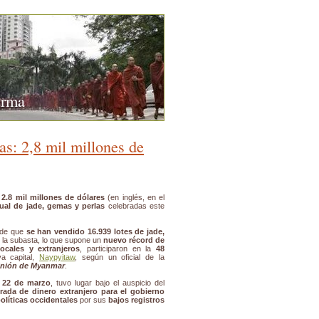
urma
s: 2,8 mil millones de
2.8 mil millones de dólares
(en inglés, en el
ual de jade, gemas y perlas
celebradas este
 de que
se han vendido 16.939 lotes de jade,
la subasta, lo que supone un
nuevo récord de
ocales y extranjeros
, participaron en la
48
a capital,
Naypyitaw
, según un oficial de la
 Unión de Myanmar
.
l 22 de marzo
, tuvo lugar bajo el auspicio del
rada de dinero extranjero para el gobierno
líticas occidentales
por sus
bajos registros