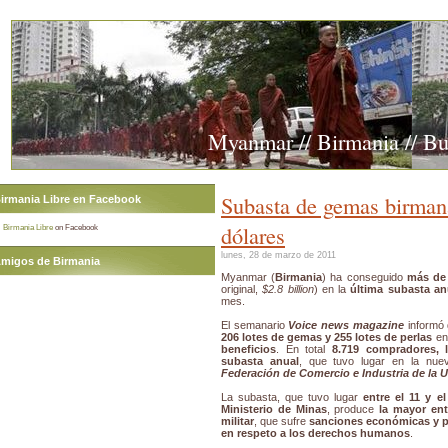
Myanmar // Birmania // B
Subasta de gemas birmana
irmania Libre en Facebook
dólares
Birmania Libre
on Facebook
lunes, 28 de marzo de 2011
migos de Birmania
Myanmar (
Birmania
) ha conseguido
más de 
original,
$2.8 billion
) en la
última subasta an
mes.
El semanario
Voice news magazine
informó
206 lotes de gemas y 255 lotes de perlas
en 
beneficios
. En total
8.719 compradores, l
subasta anual
, que tuvo lugar en la nuev
Federación de Comercio e Industria de la
La subasta, que tuvo lugar
entre el 11 y e
Ministerio de Minas
, produce
la mayor ent
militar
, que sufre
sanciones económicas y po
en respeto a los derechos humanos
.