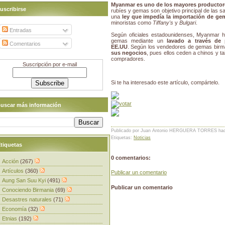
Myanmar es uno de los mayores productor
uscribirse
rubíes y gemas son objetivo principal de las
una
ley que impedía la importación de g
minoristas como
Tiffany's
y
Bulgari
.
Entradas
Según oficiales estadounidenses, Myanmar 
gemas mediante un
lavado a través de 
Comentarios
EE.UU
. Según los vendedores de gemas bir
sus negocios
, pues ellos ceden a chinos y 
compradores.
Suscripción por e-mail
Si te ha interesado este artículo, compártelo.
uscar más información
Publicado por Juan Antonio HERGUERA TORRES
ha
Etiquetas:
Noticias
tiquetas
0 comentarios:
Acción
(267)
Artículos
(360)
Publicar un comentario
Aung San Suu Kyi
(491)
Publicar un comentario
Conociendo Birmania
(69)
Desastres naturales
(71)
Economía
(32)
Etnias
(192)