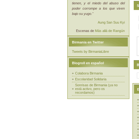
tienen, y el miedo del abuso del
S
poder corrompe a los que viven
bajo su yugo."
Aung San Suu Kyi
Escenas de
Más allá de Rangún
Birmania en Twitter
Tweets by BirmaniaLibre
Blogroll en español
B
Colabora Birmania
Escolaridad Solidaria
Sonrisas de Birmania (ya no
está activo, pero os
E
recordamos)