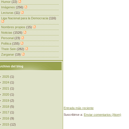
Humor
(22)
Imágenes
(256)
Lecturas
(11)
Liga Nacional para la Democracia
(116)
Nombres propios
(15)
Noticias
(1526)
Personal
(23)
Política
(155)
Thein Sein
(282)
Zarganar
(19)
rchivo del blog
►
2025
(
1
)
►
2024
(
1
)
►
2021
(
1
)
►
2020
(
1
)
►
2019
(
2
)
►
2018
(
5
)
Entrada más reciente
►
2017
(
1
)
Suscribirse a:
Enviar comentarios (Atom)
►
2016
(
9
)
►
2015
(
12
)