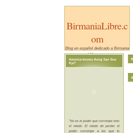
BirmaniaLibre.c
om
Blog en español dedicado a Birmania
/ Myanmar.
B
America knows Aung San Suu
Kyi?
A
"No es el poder que corrompe sino
el miedo. El miedo de perder el
poder corrompe a los que lo