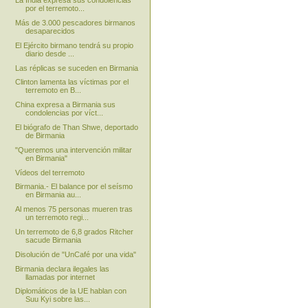
La India expresa sus condolencias
por el terremoto...
Más de 3.000 pescadores birmanos
desaparecidos
El Ejército birmano tendrá su propio
diario desde ...
Las réplicas se suceden en Birmania
Clinton lamenta las víctimas por el
terremoto en B...
China expresa a Birmania sus
condolencias por víct...
El biógrafo de Than Shwe, deportado
de Birmania
"Queremos una intervención militar
en Birmania"
Vídeos del terremoto
Birmania.- El balance por el seísmo
en Birmania au...
Al menos 75 personas mueren tras
un terremoto regi...
Un terremoto de 6,8 grados Ritcher
sacude Birmania
Disolución de "UnCafé por una vida"
Birmania declara ilegales las
llamadas por internet
Diplomáticos de la UE hablan con
Suu Kyi sobre las...