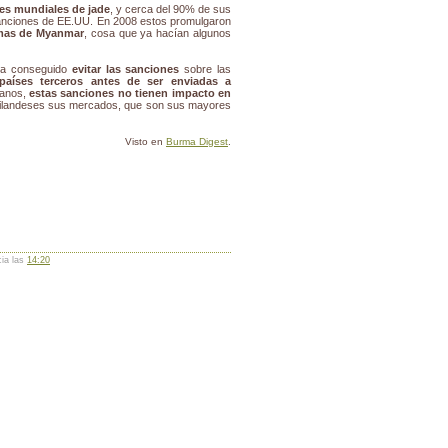
es mundiales de jade
, y cerca del 90% de sus
 sanciones de EE.UU. En 2008 estos promulgaron
emas de Myanmar
, cosa que ya hacían algunos
ha conseguido
evitar las sanciones
sobre las
países terceros antes de ser enviadas a
manos,
estas sanciones no tienen impacto en
tailandeses sus mercados, que son sus mayores
Visto en
Burma Digest
.
cia las
14:20