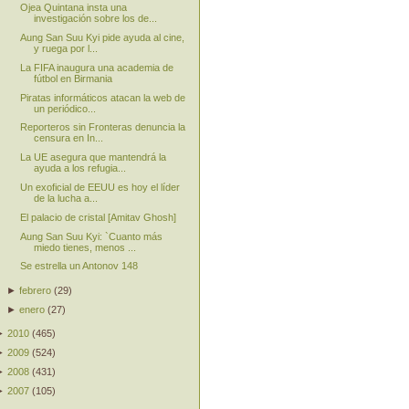
Ojea Quintana insta una
investigación sobre los de...
Aung San Suu Kyi pide ayuda al cine,
y ruega por l...
La FIFA inaugura una academia de
fútbol en Birmania
Piratas informáticos atacan la web de
un periódico...
Reporteros sin Fronteras denuncia la
censura en In...
La UE asegura que mantendrá la
ayuda a los refugia...
Un exoficial de EEUU es hoy el líder
de la lucha a...
El palacio de cristal [Amitav Ghosh]
Aung San Suu Kyi: `Cuanto más
miedo tienes, menos ...
Se estrella un Antonov 148
►
febrero
(
29
)
►
enero
(
27
)
►
2010
(
465
)
►
2009
(
524
)
►
2008
(
431
)
►
2007
(
105
)