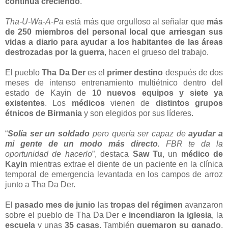
continúa creciendo
.
Tha-U-Wa-A-Pa
está más que orgulloso al señalar que
más
de 250 miembros del personal local que arriesgan sus
vidas a diario para ayudar a los habitantes de las áreas
destrozadas por la guerra
, hacen el grueso del trabajo.
El pueblo
Tha Da Der
es el
primer destino
después de dos
meses de intenso entrenamiento multiétnico dentro del
estado de Kayin de
10 nuevos equipos y siete ya
existentes
. Los
médicos
vienen de
distintos grupos
étnicos de Birmania
y son elegidos por sus líderes.
“
Solía ser un soldado
pero quería ser capaz de
ayudar a
mi gente de un modo más directo
. FBR te da la
oportunidad de hacerlo
”, destaca
Saw Tu
, un
médico de
Kayin
mientras extrae el diente de un paciente en la clínica
temporal de emergencia levantada en los campos de arroz
junto a Tha Da Der.
El
pasado mes de junio
las
tropas del régimen
avanzaron
sobre el pueblo de Tha Da Der e
incendiaron la iglesia
, la
escuela
y unas
35 casas
. También
quemaron su ganado
,