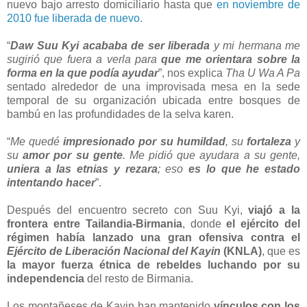
nuevo bajo arresto domiciliario hasta que
en noviembre de
2010 fue liberada de nuevo
.
“
Daw Suu Kyi acababa de ser liberada
y mi hermana me
sugirió que fuera a verla para
que me orientara sobre la
forma en la que podía ayudar
”, nos explica
Tha U Wa A Pa
sentado alrededor de una improvisada mesa en la sede
temporal de su organización ubicada entre bosques de
bambú en las profundidades de la selva karen.
“
Me quedé
impresionado por su humildad
, su
fortaleza
y
su
amor por su gente
. Me pidió que ayudara a su gente,
uniera a las etnias y rezara
; eso
es lo que he estado
intentando hacer
”.
Después del encuentro secreto con Suu Kyi,
viajó a la
frontera entre Tailandia-Birmania
, donde
el ejército del
régimen había lanzado una gran ofensiva contra el
Ejército de Liberación Nacional del Kayin
(KNLA)
, que es
la mayor fuerza étnica de rebeldes luchando por su
independencia
del resto de Birmania.
Los montañeses de Kayin han mantenido
vínculos con los