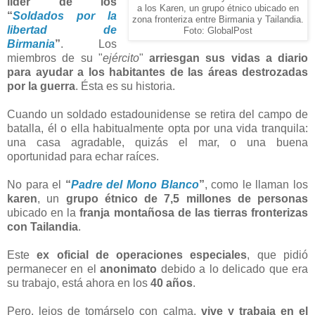
líder de los
a los Karen, un grupo étnico ubicado en
“
Soldados por la
zona fronteriza entre Birmania y Tailandia.
libertad de
Foto: GlobalPost
Birmania
”
. Los
miembros de su "
ejército
"
arriesgan sus vidas a diario
para ayudar a los habitantes de las áreas destrozadas
por la guerra
. Ésta es su historia.
Cuando un soldado estadounidense se retira del campo de
batalla, él o ella habitualmente opta por una vida tranquila:
una casa agradable, quizás el mar, o una buena
oportunidad para echar raíces.
No para el
“
Padre del Mono Blanco
”
, como le llaman los
karen
, un
grupo étnico de 7,5 millones de personas
ubicado en la
franja montañosa de las tierras fronterizas
con Tailandia
.
Este
ex oficial de operaciones especiales
, que pidió
permanecer en el
anonimato
debido a lo delicado que era
su trabajo, está ahora en los
40 años
.
Pero, lejos de tomárselo con calma,
vive y trabaja en el