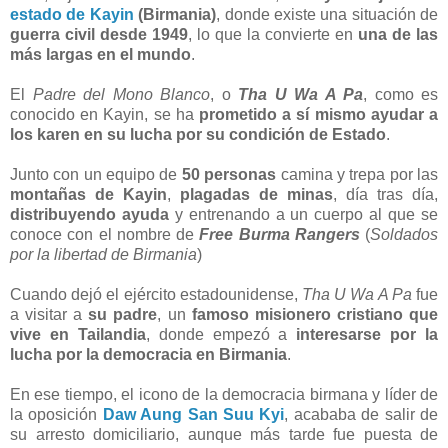
estado de Kayin
(Birmania)
, donde existe una situación de
guerra civil desde 1949
, lo que la convierte en
una de las
más largas en el mundo
.
El
Padre del Mono Blanco
, o
Tha U Wa A Pa
, como es
conocido en Kayin, se ha
prometido a sí mismo ayudar a
los karen en su lucha por su condición de Estado
.
Junto con un equipo de
50 personas
camina y trepa por las
montañas de Kayin
,
plagadas de minas
, día tras día,
distribuyendo ayuda
y entrenando a un cuerpo al que se
conoce con el nombre de
Free Burma Rangers
(
Soldados
por la libertad de Birmania
)
Cuando dejó el ejército estadounidense,
Tha U Wa A Pa
fue
a visitar a
su padre
, un
famoso misionero cristiano que
vive en Tailandia
, donde empezó a
interesarse por la
lucha por la democracia en Birmania
.
En ese tiempo, el icono de la democracia birmana y líder de
la oposición
Daw Aung San Suu Kyi
, acababa de salir de
su arresto domiciliario, aunque más tarde fue puesta de