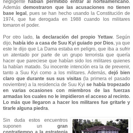
negligente
habían permitido entrar al norteamericano
.
Además
demostraron que las acusaciones no tienen
base legal
, pues se han hecho usando la Constitución de
1974, que fue derogada en 1988 cuando los militares
tomaron el poder.
Por otro lado,
la declaración del propio Yettaw
. Según
dijo,
había ido a casa de Suu Kyi guiado por Dios
, ya que
este le dijo que La Dama estaba en peligro, que iba a sufrir
un atentado por parte de un grupo terrorista que quería
hacer que pareciese que habían sido los militares quienes
la habían matado. Su inocente intención era la de prevenir,
tanto a Suu Kyi como a los militares. Además,
dejó bien
claro que durante sus sus visitas
(la primera el pasado
noviembre) a la residencia de Suu Kyi
se había tropezado
en varias ocasiones con miembros de las fuerzas
armadas los cuales no le impidieron el acceso al recinto.
Lo más que llegaron a hacer los militares fue gritarle y
tirarle alguna piedra
.
Sin duda estos encuentros
suponen un
gran
contratiempo a la estrategia