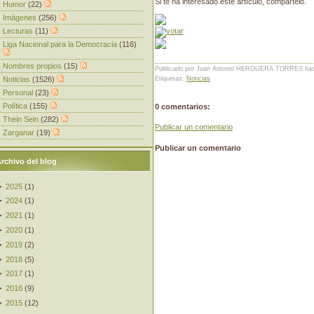
Si te ha interesado este artículo, compártelo.
Humor
(22)
Imágenes
(256)
Lecturas
(11)
Liga Nacional para la Democracia
(116)
Nombres propios
(15)
Publicado por Juan Antonio HERGUERA TORRES
ha
Noticias
(1526)
Etiquetas:
Noticias
Personal
(23)
Política
(155)
0 comentarios:
Thein Sein
(282)
Publicar un comentario
Zarganar
(19)
Publicar un comentario
rchivo del blog
►
2025
(
1
)
►
2024
(
1
)
►
2021
(
1
)
►
2020
(
1
)
►
2019
(
2
)
►
2018
(
5
)
►
2017
(
1
)
►
2016
(
9
)
►
2015
(
12
)