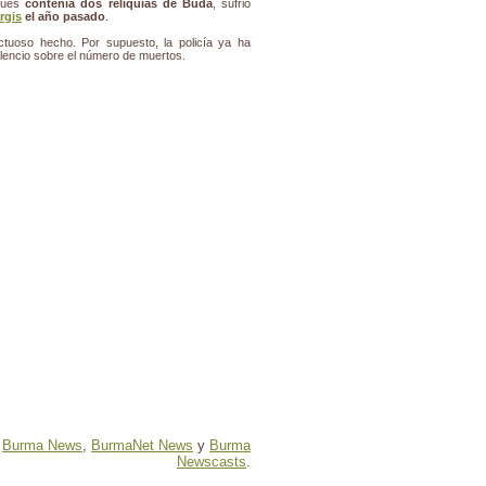
pues
contenía dos reliquias de Buda
, sufrió
rgis
el año pasado
.
ctuoso hecho. Por supuesto, la policía ya ha
ilencio sobre el número de muertos.
,
Burma News
,
BurmaNet News
y
Burma
Newscasts
.