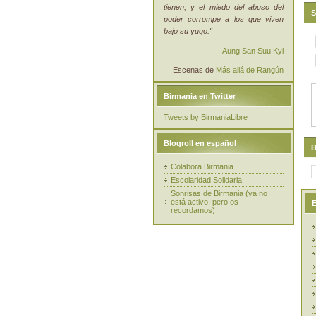
tienen, y el miedo del abuso del
S
poder corrompe a los que viven
bajo su yugo."
Aung San Suu Kyi
Escenas de
Más allá de Rangún
Birmania en Twitter
Tweets by BirmaniaLibre
Blogroll en español
B
Colabora Birmania
Escolaridad Solidaria
Sonrisas de Birmania (ya no
está activo, pero os
E
recordamos)