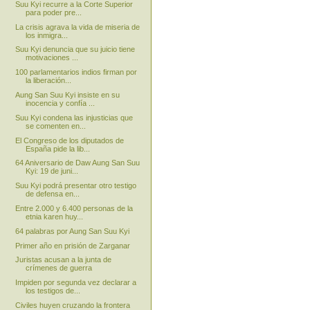
Suu Kyi recurre a la Corte Superior
para poder pre...
La crisis agrava la vida de miseria de
los inmigra...
Suu Kyi denuncia que su juicio tiene
motivaciones ...
100 parlamentarios indios firman por
la liberación...
Aung San Suu Kyi insiste en su
inocencia y confía ...
Suu Kyi condena las injusticias que
se comenten en...
El Congreso de los diputados de
España pide la lib...
64 Aniversario de Daw Aung San Suu
Kyi: 19 de juni...
Suu Kyi podrá presentar otro testigo
de defensa en...
Entre 2.000 y 6.400 personas de la
etnia karen huy...
64 palabras por Aung San Suu Kyi
Primer año en prisión de Zarganar
Juristas acusan a la junta de
crímenes de guerra
Impiden por segunda vez declarar a
los testigos de...
Civiles huyen cruzando la frontera