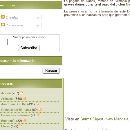
La pagoda de Danok, famosa en Birmania 
graves daños durante el paso del ciclón
Na
uscribirse
La prensa local no ha informado de este lu
prevenido a los habitantes para que guarden s
Entradas
Comentarios
Suscripción por e-mail
uscar más información
tiquetas
Acción
(267)
Artículos
(360)
Aung San Suu Kyi
(491)
Conociendo Birmania
(69)
Desastres naturales
(71)
Visto en
Burma Digest
,
New Mandala
Economía
(32)
Etnias
(192)