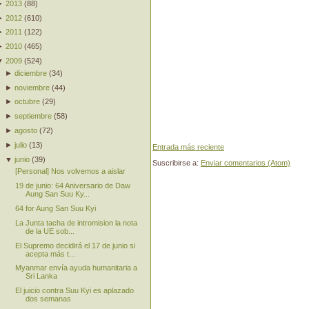
►
2013
(
88
)
►
2012
(
610
)
►
2011
(
122
)
►
2010
(
465
)
▼
2009
(
524
)
►
diciembre
(
34
)
►
noviembre
(
44
)
►
octubre
(
29
)
►
septiembre
(
58
)
►
agosto
(
72
)
►
julio
(
13
)
Entrada más reciente
▼
junio
(
39
)
Suscribirse a:
Enviar comentarios (Atom)
[Personal] Nos volvemos a aislar
19 de junio: 64 Aniversario de Daw
Aung San Suu Ky...
64 for Aung San Suu Kyi
La Junta tacha de intromision la nota
de la UE sob...
El Supremo decidirá el 17 de junio si
acepta más t...
Myanmar envía ayuda humanitaria a
Sri Lanka
El juicio contra Suu Kyi es aplazado
dos semanas