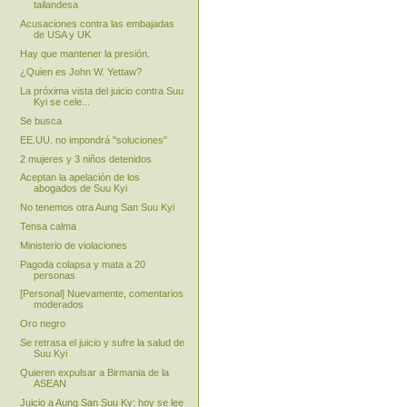
tailandesa
Acusaciones contra las embajadas
de USA y UK
Hay que mantener la presión.
¿Quien es John W. Yettaw?
La próxima vista del juicio contra Suu
Kyi se cele...
Se busca
EE.UU. no impondrá "soluciones"
2 mujeres y 3 niños detenidos
Aceptan la apelación de los
abogados de Suu Kyi
No tenemos otra Aung San Suu Kyi
Tensa calma
Ministerio de violaciones
Pagoda colapsa y mata a 20
personas
[Personal] Nuevamente, comentarios
moderados
Oro negro
Se retrasa el juicio y sufre la salud de
Suu Kyi
Quieren expulsar a Birmania de la
ASEAN
Juicio a Aung San Suu Ky: hoy se lee