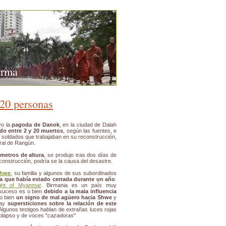
urma
 20 personas
yo la
pagoda de Danok
, en la ciudad de Dalah
do entre 2 y 20 muertos
, según las fuentes, e
a soldados que trabajaban en su reconstrucción,
eral de Rangún.
 metros de altura
, se produjo tras dos días de
reconstrucción, podría se la causa del desastre.
Shwe
, su familia y algunos de sus subordinados
da que había estado cerrada durante un año
.
ght of Myanmar
. Birmania es un país muy
 suceso es o bien
debido a la mala influencia
 o bien
un signo de mal agüero hacia Shwe
y
hay
supersticiones sobre la relación de este
 Algunos testigos hablan de extrañas luces rojas
colapso y de voces "
cazadoras
"