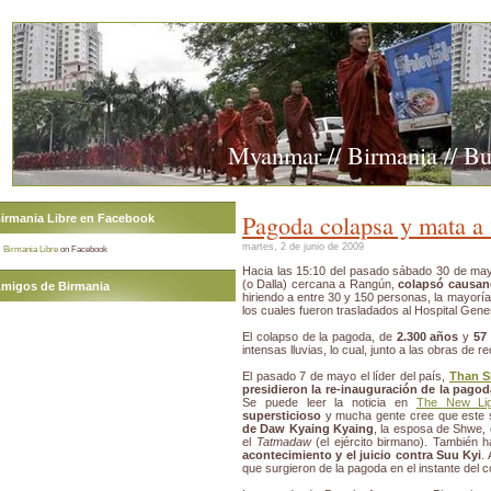
Myanmar // Birmania // B
Pagoda colapsa y mata a
irmania Libre en Facebook
martes, 2 de junio de 2009
Birmania Libre
on Facebook
Hacia las 15:10 del pasado sábado 30 de ma
(o Dalla) cercana a Rangún,
colapsó causan
migos de Birmania
hiriendo a entre 30 y 150 personas, la mayorí
los cuales fueron trasladados al Hospital Gen
El colapso de la pagoda, de
2.300 años
y
57
intensas lluvias, lo cual, junto a las obras de 
El pasado 7 de mayo el líder del país,
Than 
presidieron la re-inauguración de la pago
Se puede leer la noticia en
The New Li
supersticioso
y mucha gente cree que este
de Daw Kyaing Kyaing
, la esposa de Shwe,
el
Tatmadaw
(el ejército birmano). También 
acontecimiento y el juicio contra Suu Kyi
.
que surgieron de la pagoda en el instante del 