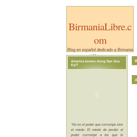
BirmaniaLibre.c
om
Blog en español dedicado a Birmania
/ Myanmar.
B
America knows Aung San Suu
Kyi?
A
"No es el poder que corrompe sino
el miedo. El miedo de perder el
poder corrompe a los que lo