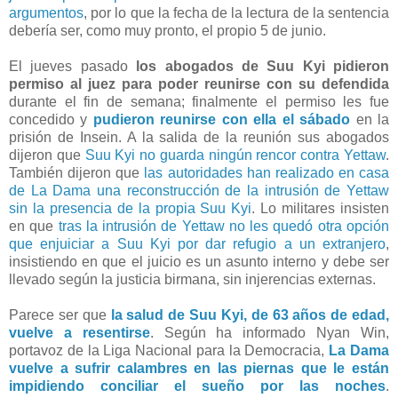
argumentos
, por lo que la fecha de la lectura de la sentencia
debería ser, como muy pronto, el propio 5 de junio.
El jueves pasado
los abogados de Suu Kyi pidieron
permiso al juez para poder reunirse con su defendida
durante el fin de semana; finalmente el permiso les fue
concedido y
pudieron reunirse con ella el sábado
en la
prisión de Insein. A la salida de la reunión sus abogados
dijeron que
Suu Kyi no guarda ningún rencor contra Yettaw
.
También dijeron que
las autoridades han realizado en casa
de La Dama una reconstrucción de la intrusión de Yettaw
sin la presencia de la propia Suu Kyi
. Lo militares insisten
en que
tras la intrusión de Yettaw no les quedó otra opción
que enjuiciar a Suu Kyi
por dar refugio a un extranjero
,
insistiendo en que el juicio es un asunto interno y debe ser
llevado según la justicia birmana, sin injerencias externas.
Parece ser que
la salud de Suu Kyi, de 63 años de edad,
vuelve a resentirse
. Según ha informado Nyan Win,
portavoz de la Liga Nacional para la Democracia,
La Dama
vuelve a sufrir calambres en las piernas que le están
impidiendo conciliar el sueño por las noches
.