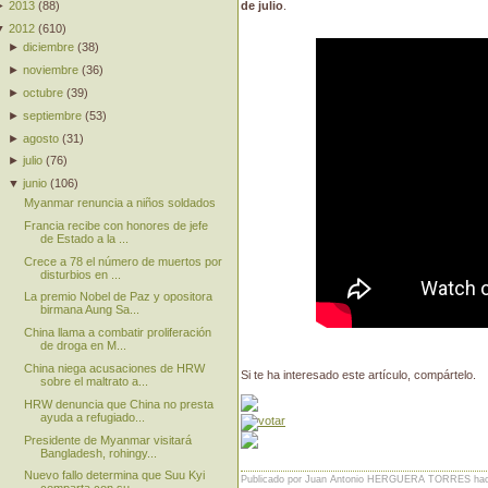
►
2013
(
88
)
de julio
.
▼
2012
(
610
)
►
diciembre
(
38
)
►
noviembre
(
36
)
►
octubre
(
39
)
►
septiembre
(
53
)
►
agosto
(
31
)
►
julio
(
76
)
▼
junio
(
106
)
Myanmar renuncia a niños soldados
Francia recibe con honores de jefe
de Estado a la ...
Crece a 78 el número de muertos por
disturbios en ...
La premio Nobel de Paz y opositora
birmana Aung Sa...
China llama a combatir proliferación
de droga en M...
China niega acusaciones de HRW
Si te ha interesado este artículo, compártelo.
sobre el maltrato a...
HRW denuncia que China no presta
ayuda a refugiado...
Presidente de Myanmar visitará
Bangladesh, rohingy...
Nuevo fallo determina que Suu Kyi
Publicado por Juan Antonio HERGUERA TORRES
ha