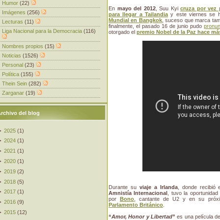
Humor
(22)
En
mayo del 2012
, Suu Kyi
cruza por vez 
Imágenes
(256)
para llegar a Tailandia
y este viernes se ha
Mundial en Bangkok
, suceso que marca tamb
Lecturas
(11)
finalmente, el pasado 16 de junio pudo
pronun
Liga Nacional para la Democracia
(116)
otorgado el
premio Nobel de la Paz hace má
Nombres propios
(15)
Noticias
(1526)
Personal
(23)
Política
(155)
Thein Sein
(282)
Zarganar
(19)
rchivo del blog
►
2025
(
1
)
►
2024
(
1
)
►
2021
(
1
)
►
2020
(
1
)
►
2019
(
2
)
►
2018
(
5
)
Durante su
viaje a Irlanda
, donde recibió 
►
2017
(
1
)
Amnistía Internacional
, tuvo la oportunidad
por
Bono
, cantante de U2 y en su próx
►
2016
(
9
)
Parlamento Británico
.
►
2015
(
12
)
“
Amor, Honor y Libertad
”
es una película d