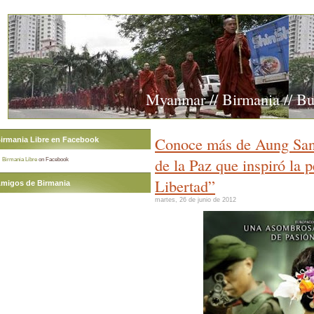
Myanmar // Birmania // B
Conoce más de Aung San
irmania Libre en Facebook
de la Paz que inspiró la
Birmania Libre
on Facebook
Libertad”
migos de Birmania
martes, 26 de junio de 2012