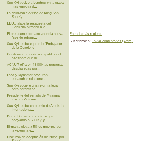
Suu Kyi vuelve a Londres en la etapa
más emotiva d...
La dolorosa elección de Aung San
Suu Kyi
EEUU alaba la respuesta del
Gobierno birmano a la ...
El presidente birmano anuncia nueva
Entrada más reciente
fase de reform...
Suscribirse a:
Enviar comentarios (Atom)
Suu Kyi recibe el premio `Embajador
de la Concienc...
Condenan a muerte a culpables del
asesinato que de...
ACNUR cifra en 48.000 las personas
desplazadas por...
Laos y Myanmar procuran
ensanchar relaciones
Suu Kyi sugiere una reforma legal
para garantizar ...
Presidente del senado de Myanmar
visitará Vietnam
Suu Kyi recibe un premio de Amnistía
Internacional...
Durao Barroso promete seguir
apoyando a Suu Kyi y ...
Birmania eleva a 50 los muertos por
la violencia e...
Discurso de aceptación del Nobel por
Suu Kyi