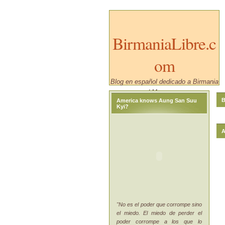
BirmaniaLibre.c
om
Blog en español dedicado a Birmania
/ Myanmar.
B
America knows Aung San Suu
Kyi?
A
"No es el poder que corrompe sino
el miedo. El miedo de perder el
poder corrompe a los que lo