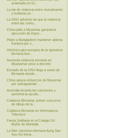
aclamada en Gi...
La ola de violencia entre musulmanes
y budistas pr...
La ONU advierte de que la violencia
entre las comu...
China pide a Myanmar garantizar
ejecución de impor...
Piden a Bangladesh mantener abierta
frontera por v...
Histórica gira europea de la opositora
birmana Aun...
Aumenta violencia sectaria en
Myanamar pese a decreto
Enviado de la ONU llega a oeste de
Birmania donde ...
China apoya esfuerzos de Myanmar
por salvaguardar ...
Australia levanta las sanciones y
aumenta la ayuda...
Colabora Birmania: primer concurso
de dibujo de la...
Colabora Birmania en Informativos
Telecinco
Fiesta Solidaria en el Colegio Gil
Muñiz de Marbella
La líder opositora birmana Aung San
Suu Kyi inicia...