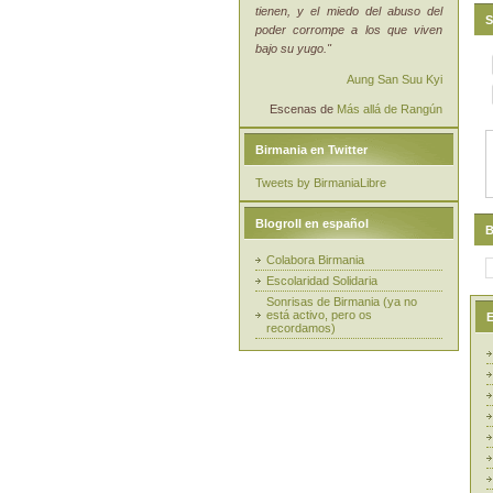
tienen, y el miedo del abuso del
S
poder corrompe a los que viven
bajo su yugo."
Aung San Suu Kyi
Escenas de
Más allá de Rangún
Birmania en Twitter
Tweets by BirmaniaLibre
Blogroll en español
B
Colabora Birmania
Escolaridad Solidaria
Sonrisas de Birmania (ya no
está activo, pero os
E
recordamos)