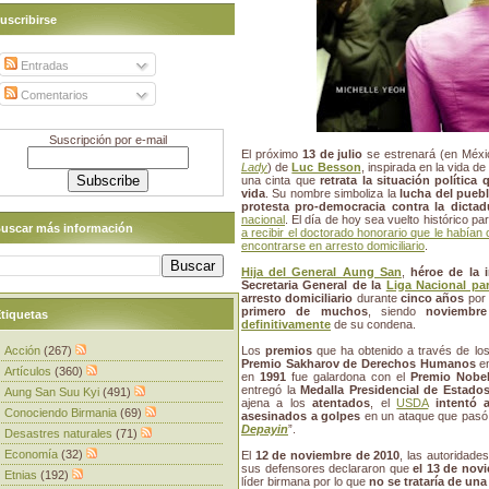
uscribirse
Entradas
Comentarios
Suscripción por e-mail
El próximo
13 de julio
se estrenará (en México
Lady
) de
Luc Besson
, inspirada en la vida d
una cinta que
retrata la situación polític
vida
. Su nombre simboliza la
lucha del pueb
protesta pro-democracia contra la dictad
nacional
. El día de hoy sea vuelto histórico pa
uscar más información
a recibir el doctorado honorario que le habían
encontrarse en arresto domiciliario
.
Hija del General Aung San
,
héroe de la 
Secretaria General de la
Liga Nacional pa
arresto domiciliario
durante
cinco años
por 
primero de muchos
, siendo
noviembr
tiquetas
definitivamente
de su condena.
Acción
(267)
Los
premios
que ha obtenido a través de l
Premio Sakharov de Derechos Humanos
e
Artículos
(360)
en
1991
fue galardona con el
Premio Nobel
entregó la
Medalla Presidencial de Estados
Aung San Suu Kyi
(491)
ajena a los
atentados
, el
USDA
intentó a
Conociendo Birmania
(69)
asesinados a golpes
en un ataque que pasó a
Depayin
”.
Desastres naturales
(71)
Economía
(32)
El
12 de noviembre de 2010
, las autoridade
sus defensores declararon que
el 13 de novi
Etnias
(192)
líder birmana por lo que
no se trataría de una