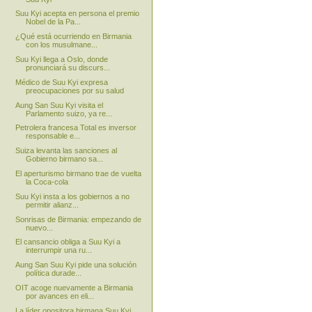
Suu Kyi acepta en persona el premio
Nobel de la Pa...
¿Qué está ocurriendo en Birmania
con los musulmane...
Suu Kyi llega a Oslo, donde
pronunciará su discurs...
Médico de Suu Kyi expresa
preocupaciones por su salud
Aung San Suu Kyi visita el
Parlamento suizo, ya re...
Petrolera francesa Total es inversor
responsable e...
Suiza levanta las sanciones al
Gobierno birmano sa...
El aperturismo birmano trae de vuelta
la Coca-cola
Suu Kyi insta a los gobiernos a no
permitir alianz...
Sonrisas de Birmania: empezando de
nuevo...
El cansancio obliga a Suu Kyi a
interrumpir una ru...
Aung San Suu Kyi pide una solución
política durade...
OIT acoge nuevamente a Birmania
por avances en eli...
La líder opositora birmana Suu Kyi,