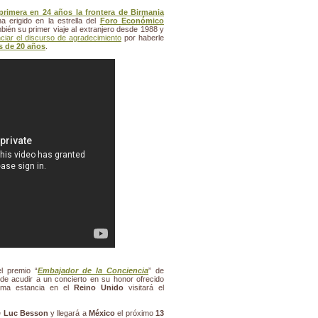
primera en 24 años la frontera de Birmania
 erigido en la estrella del
Foro Económico
ién su primer viaje al extranjero desde 1988 y
ciar el discurso de agradecimiento
por haberle
s de 20 años
.
el premio “
Embajador de la Conciencia
” de
 de acudir a un concierto en su honor ofrecido
ima estancia en el
Reino Unido
visitará el
e
Luc Besson
y llegará a
México
el próximo
13