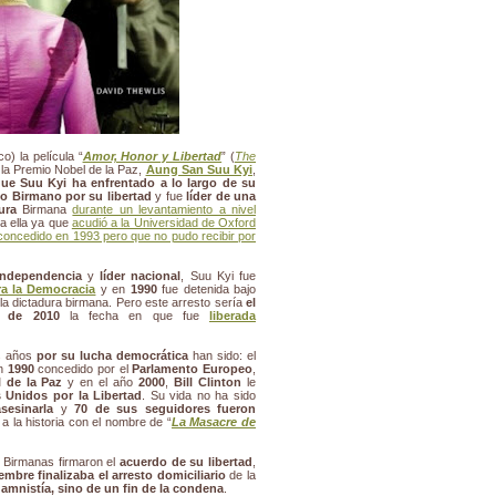
) la película “
Amor, Honor y Libertad
” (
The
e la Premio Nobel de la Paz,
Aung San Suu Kyi
,
a que Suu Kyi ha enfrentado a lo largo de su
lo Birmano por su libertad
y fue
líder de una
ura
Birmana
durante un levantamiento a nivel
ra ella ya que
acudió a la Universidad de Oxford
 concedido en 1993 pero que no pudo recibir por
independencia
y
líder nacional
, Suu Kyi fue
ra la Democracia
y en
1990
fue detenida bajo
la dictadura birmana. Pero este arresto sería
el
e de 2010
la fecha en que fue
liberada
os años
por su lucha democrática
han sido: el
n
1990
concedido por el
Parlamento Europeo
,
 de la Paz
y en el año
2000
,
Bill Clinton
le
 Unidos por la Libertad
. Su vida no ha sido
sesinarla
y
70 de sus seguidores fueron
 la historia con el nombre de “
La Masacre de
s Birmanas firmaron el
acuerdo de su libertad
,
embre finalizaba el arresto domiciliario
de la
 amnistía, sino de un fin de la condena
.