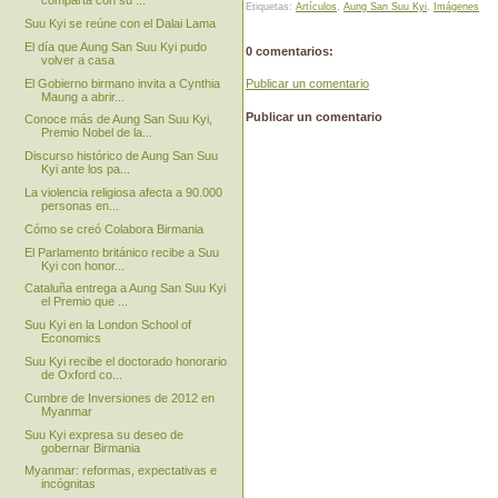
comparta con su ...
Etiquetas:
Artículos
,
Aung San Suu Kyi
,
Imágenes
Suu Kyi se reúne con el Dalai Lama
El día que Aung San Suu Kyi pudo
0 comentarios:
volver a casa
El Gobierno birmano invita a Cynthia
Publicar un comentario
Maung a abrir...
Publicar un comentario
Conoce más de Aung San Suu Kyi,
Premio Nobel de la...
Discurso histórico de Aung San Suu
Kyi ante los pa...
La violencia religiosa afecta a 90.000
personas en...
Cómo se creó Colabora Birmania
El Parlamento británico recibe a Suu
Kyi con honor...
Cataluña entrega a Aung San Suu Kyi
el Premio que ...
Suu Kyi en la London School of
Economics
Suu Kyi recibe el doctorado honorario
de Oxford co...
Cumbre de Inversiones de 2012 en
Myanmar
Suu Kyi expresa su deseo de
gobernar Birmania
Myanmar: reformas, expectativas e
incógnitas