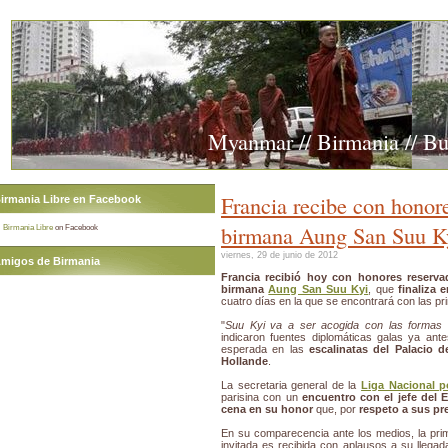
Myanmar // Birmania // B
Francia recibe con honore
irmania Libre en Facebook
birmana Aung San Suu K
Birmania Libre
on Facebook
viernes, 29 de junio de 2012
migos de Birmania
Francia recibió hoy con honores reservad
birmana
Aung San Suu Kyi
, que
finaliza 
cuatro días en la que se encontrará con las pr
"
Suu Kyi va a ser acogida con las formas 
indicaron fuentes diplomáticas galas ya ant
esperada en las
escalinatas del Palacio d
Hollande
.
La secretaria general de la
Liga Nacional p
parisina con un
encuentro con el jefe del 
cena en su honor
que, por
respeto a sus pr
En su comparecencia ante los medios, la pr
invitada es recibida con aplausos a su llegad