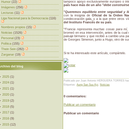
tampoco apoyo exclusivamente europeo o int
Humor
(22)
país hace más de un año "
debe construirs
Imágenes
(256)
"
Queremos equilibrio entre seguridad y li
Lecturas
(11)
con la insignia de
Oficial de la Orden Na
Liga Nacional para la Democracia
(116)
condecoración gala, y a la que entre otros v
del Instituto Francés de su país
.
Nombres propios
(15)
"
Francia representa muchas cosas para mí, 
Noticias
(1526)
bromeó en esa intervención, antes de la cual
paisaje birmano y que recibió a cambio una pa
Personal
(23)
de Georges Simenon, junto a Hugo, otro de sus
Política
(155)
Thein Sein
(282)
Si te ha interesado este artículo, compártelo.
Zarganar
(19)
rchivo del blog
►
2025
(
1
)
Publicado por Juan Antonio HERGUERA TORRES
ha
►
2024
(
1
)
Etiquetas:
Aung San Suu Kyi
,
Noticias
►
2021
(
1
)
►
2020
(
1
)
0 comentarios:
►
2019
(
2
)
Publicar un comentario
►
2018
(
5
)
►
2017
(
1
)
Publicar un comentario
►
2016
(
9
)
►
2015
(
12
)