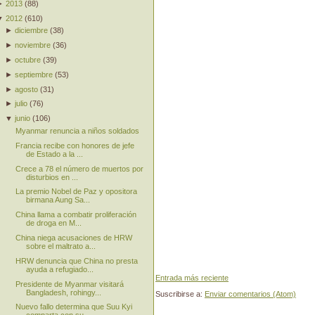
►
2013
(
88
)
▼
2012
(
610
)
►
diciembre
(
38
)
►
noviembre
(
36
)
►
octubre
(
39
)
►
septiembre
(
53
)
►
agosto
(
31
)
►
julio
(
76
)
▼
junio
(
106
)
Myanmar renuncia a niños soldados
Francia recibe con honores de jefe
de Estado a la ...
Crece a 78 el número de muertos por
disturbios en ...
La premio Nobel de Paz y opositora
birmana Aung Sa...
China llama a combatir proliferación
de droga en M...
China niega acusaciones de HRW
sobre el maltrato a...
HRW denuncia que China no presta
ayuda a refugiado...
Entrada más reciente
Presidente de Myanmar visitará
Bangladesh, rohingy...
Suscribirse a:
Enviar comentarios (Atom)
Nuevo fallo determina que Suu Kyi