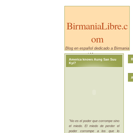
BirmaniaLibre.c
om
Blog en español dedicado a Birmania
/ Myanmar.
B
America knows Aung San Suu
Kyi?
A
"No es el poder que corrompe sino
el miedo. El miedo de perder el
poder corrompe a los que lo