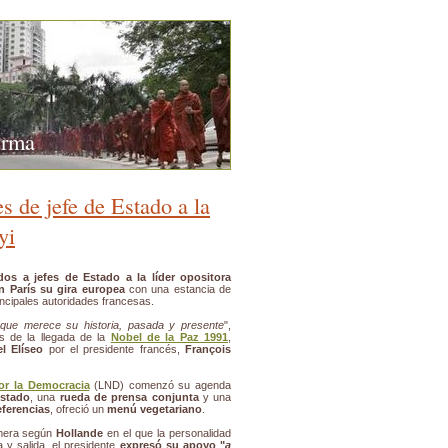
urma
s de jefe de Estado a la
yi
os a jefes de Estado a la líder opositora
en París su gira europea
con una estancia de
incipales autoridades francesas.
que merece su historia, pasada y presente
",
es de la llegada de la
Nobel de la Paz 1991
,
el Elíseo
por el presidente francés,
François
or la Democracia
(LND) comenzó su agenda
Estado
, una
rueda de prensa conjunta
y una
eferencias
, ofreció un
menú vegetariano
.
imera según
Hollande
en el que la personalidad
a y salida, el presidente
expresó su apoyo "
a