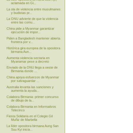
aclamada en Gi...
La ola de violencia entre musulmanes
y budistas pr...
La ONU advierte de que la violencia
entre las comu...
China pide a Myanmar garantizar
ejecución de impor...
Piden a Bangladesh mantener abierta
frontera por v...
Histórica gira europea de la opositora
birmana Aun...
Aumenta violencia sectaria en
Myanamar pese a decreto
Enviado de la ONU llega a oeste de
Birmania donde ...
China apoya esfuerzos de Myanmar
por salvaguardar ...
Australia levanta las sanciones y
aumenta la ayuda...
Colabora Birmania: primer concurso
de dibujo de la...
Colabora Birmania en Informativos
Telecinco
Fiesta Solidaria en el Colegio Gil
Muñiz de Marbella
La líder opositora birmana Aung San
Suu Kyi inicia...