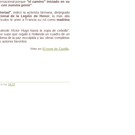
ernacional porque
"
el camino
" iniciado en su
e con nuestra gente
"
.
bertad
"
, indicó la activista birmana, distinguida
cional de la Legión de Honor
, la más alta
ínculos le unen a Francia su rol como
madrina
desde Víctor Hugo hasta la sopa de cebolla
",
 se supo que regaló a Hollande un cuadro de un
loma de la paz esculpida y las obras completas
 autores favoritos.
Visto en
El norte de Castilla
.
cia las
14:27