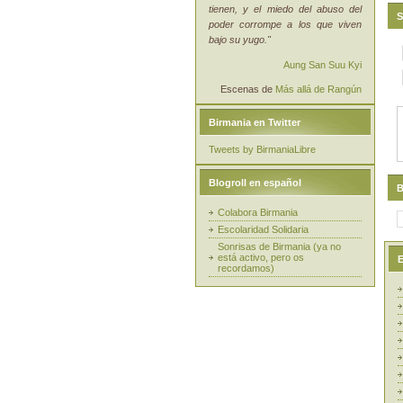
tienen, y el miedo del abuso del
S
poder corrompe a los que viven
bajo su yugo."
Aung San Suu Kyi
Escenas de
Más allá de Rangún
Birmania en Twitter
Tweets by BirmaniaLibre
Blogroll en español
B
Colabora Birmania
Escolaridad Solidaria
Sonrisas de Birmania (ya no
está activo, pero os
E
recordamos)