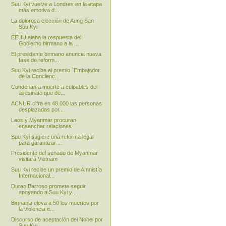
Suu Kyi vuelve a Londres en la etapa
más emotiva d...
La dolorosa elección de Aung San
Suu Kyi
EEUU alaba la respuesta del
Gobierno birmano a la ...
El presidente birmano anuncia nueva
fase de reform...
Suu Kyi recibe el premio `Embajador
de la Concienc...
Condenan a muerte a culpables del
asesinato que de...
ACNUR cifra en 48.000 las personas
desplazadas por...
Laos y Myanmar procuran
ensanchar relaciones
Suu Kyi sugiere una reforma legal
para garantizar ...
Presidente del senado de Myanmar
visitará Vietnam
Suu Kyi recibe un premio de Amnistía
Internacional...
Durao Barroso promete seguir
apoyando a Suu Kyi y ...
Birmania eleva a 50 los muertos por
la violencia e...
Discurso de aceptación del Nobel por
Suu Kyi