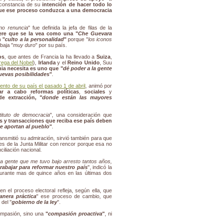
constancia de su
intención de hacer todo lo
ue ese proceso conduzca a una democracia
no renuncia
" fue definida la jefa de filas de la
ere que se la vea como una "
Che Guevara
n "
culto a la personalidad
"
porque "
los iconos
abaja "
muy duro
" por su país.
os
, que antes de Francia la ha llevado a
Suiza
,
rega del Nobel
),
Irlanda
y el
Reino Unido
, Suu
nia necesita es uno que "
dé poder a la gente
uevas posibilidades
"
.
ento de su país el pasado 1 de abril
, animó por
var a cabo reformas políticas
,
sociales
y
de extracción, "
donde están las mayores
ituto de democracia
", una consideración que
es y transacciones que reciba ese país deben
ue aportan al pueblo
"
.
ransmitió su admiración, sirvió también para que
es de la Junta Militar con rencor porque esa no
nciliación nacional.
 gente que me tuvo bajo arresto tantos años,
rabajar para reformar nuestro país
", indicó la
 durante mas de quince años en las últimas dos
n el proceso electoral refleja, según ella, que
nera práctica
" ese proceso de cambio, que
del "
gobierno de la ley
".
mpasión, sino una
"
compasión proactiva
"
, ni