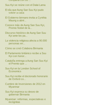
comparta con su ...
Suu Kyi se reúne con el Dalai Lama
El día que Aung San Suu Kyi pudo
volver a casa
El Gobierno birmano invita a Cynthia
Maung a abrir...
Conoce más de Aung San Suu Kyi,
Premio Nobel de la...
Discurso histórico de Aung San Suu
Kyi ante los pa...
La violencia religiosa afecta a 90.000
personas en...
Cómo se creó Colabora Birmania
El Parlamento británico recibe a Suu
Kyi con honor...
Cataluña entrega a Aung San Suu Kyi
el Premio que ...
Suu Kyi en la London School of
Economics
Suu Kyi recibe el doctorado honorario
de Oxford co...
Cumbre de Inversiones de 2012 en
Myanmar
Suu Kyi expresa su deseo de
gobernar Birmania
Myanmar: reformas, expectativas e
incógnitas