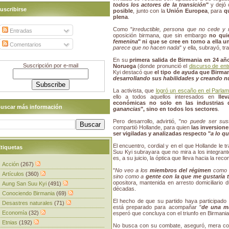
todos los actores de la transición
"
y dejó 
uscribirse
posible
, junto con la
Unión Europea
, para
q
plena
.
Como "
irreductible, persona que no cede y 
Entradas
oposición birmana, que sin embargo
no qui
femenina
"
ni que se cree en torno a ella u
Comentarios
parece que no hacen nada
" y ella, subrayó, tr
En su
primera salida de Birmania en 24 añ
Suscripción por e-mail
Noruega
(donde pronunció el
discurso de ent
Kyi destacó que
el tipo de ayuda que Birma
desarrollando sus habilidades y creando n
La activista, que
logró un escaño en el Parlam
ello a todos aquellos interesados en
lle
económicas
no solo en las industrias 
uscar más información
ganancias
", sino en todos los sectores
.
Pero desarrollo, advirtió, "
no puede ser sust
compartió Hollande, para quien
las inversion
ser vigiladas y analizadas respecto "
a lo q
El encuentro, cordial y en el que Hollande le t
tiquetas
Suu Kyi subrayara que no mira a los integrant
es, a su juicio, la óptica que lleva hacia la reco
Acción
(267)
"
No veo a los
miembros del régimen
como a
Artículos
(360)
sino como a
gente con la que me gustaría t
opositora, mantenida en arresto domiciliario
Aung San Suu Kyi
(491)
décadas.
Conociendo Birmania
(69)
El hecho de que su partido haya participado e
Desastres naturales
(71)
está preparado para acompañar "
de una ma
Economía
(32)
esperó que concluya con el triunfo en Birmania 
Etnias
(192)
No busca con su combate, aseguró, mera co