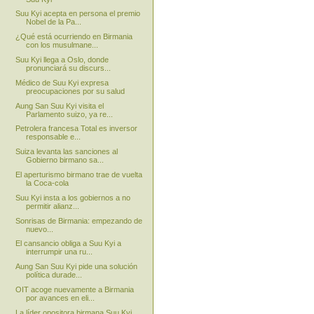
Suu Kyi acepta en persona el premio
Nobel de la Pa...
¿Qué está ocurriendo en Birmania
con los musulmane...
Suu Kyi llega a Oslo, donde
pronunciará su discurs...
Médico de Suu Kyi expresa
preocupaciones por su salud
Aung San Suu Kyi visita el
Parlamento suizo, ya re...
Petrolera francesa Total es inversor
responsable e...
Suiza levanta las sanciones al
Gobierno birmano sa...
El aperturismo birmano trae de vuelta
la Coca-cola
Suu Kyi insta a los gobiernos a no
permitir alianz...
Sonrisas de Birmania: empezando de
nuevo...
El cansancio obliga a Suu Kyi a
interrumpir una ru...
Aung San Suu Kyi pide una solución
política durade...
OIT acoge nuevamente a Birmania
por avances en eli...
La líder opositora birmana Suu Kyi,