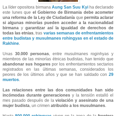
La líder opositora birmana
Aung San Suu Kyi
ha declarado
este lunes que
el Gobierno de Birmania debe acometer
una reforma de la Ley de Ciudadanía
que
permita aclarar
si algunas minorías pueden acceder a la nacionalidad
birmana
y
garantizar así la igualdad de derechos de
todas las etnias
, tras
varias semanas de enfrentamientos
entre budistas y musulmanes rohingyas en el estado de
Rakhine
.
Unas
30.000 personas
, entre musulmanes roginhyas y
miembros de las minorías étnicas budistas, han tenido que
abandonar sus hogares
por los enfrentamientos sectarios
registrados en las últimas semanas, considerados los
peores de los últimos años y que se han saldado con
29
muertos
.
Las relaciones entre las dos comunidades han sido
incómodas durante generaciones
y la tensión estalló el
mes pasado después de la
violación y asesinato de una
mujer budista
, un crimen
atribuido a los musulmanes
.
Hasta
800.000 rohingyas
viven en la zona de la
frontera