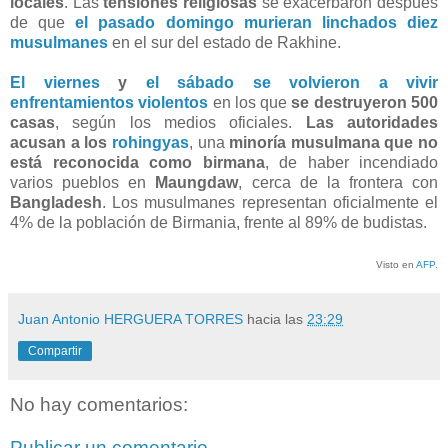
locales
. Las
tensiones religiosas
se exacerbaron después
de que
el pasado domingo murieran linchados diez
musulmanes
en el sur del estado de Rakhine.
El viernes
y
el sábado se volvieron a vivir
enfrentamientos violentos
en los que
se destruyeron 500
casas
, según los medios oficiales.
Las autoridades
acusan a los
rohingyas
, una
minoría musulmana que no
está reconocida como birmana
, de haber incendiado
varios pueblos en
Maungdaw
, cerca de la frontera con
Bangladesh
. Los musulmanes representan oficialmente el
4% de la población de Birmania, frente al 89% de budistas.
Visto en
AFP
.
Juan Antonio HERGUERA TORRES
hacia las
23:29
Compartir
No hay comentarios:
Publicar un comentario