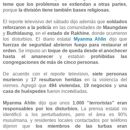
teme que los problemas se extiendan a otras partes
,
porque
la división tiene también bases religiosas
.
El reporte televisivo del sábado dijo además que
soldados
reforzaron a la policía
en las comunidades de
Maungdaw
y
Buthidaung
, en el
estado de Rakhine
, donde ocurrieron
los disturbios. El diario estatal
Myanma Ahlin
dijo que
fuerzas de seguridad abrieron fuego para restaurar el
orden
. Se impuso un
toque de queda desde el anochecer
hasta el amanecer
y estaban
prohibidas las
congregaciones de más de cinco personas
.
De acuerdo con el reporte televisivo,
siete personas
murieron
y
17 resultaron heridas
en la violencia del
viernes. Agregó que
494 viviendas
,
19 negocios
y
una
casa de huéspedes
fueron ince
n
diadas.
Myanma Ahlin
dijo que unos
1.000 "
terroristas
" eran
responsables por los disturbios
. La prensa estatal no
identificó a los perturbadores, pero el área es 90%
musulmana, y residentes locales contactados por teléfono
dijeron que
los miembros de las turbas eran