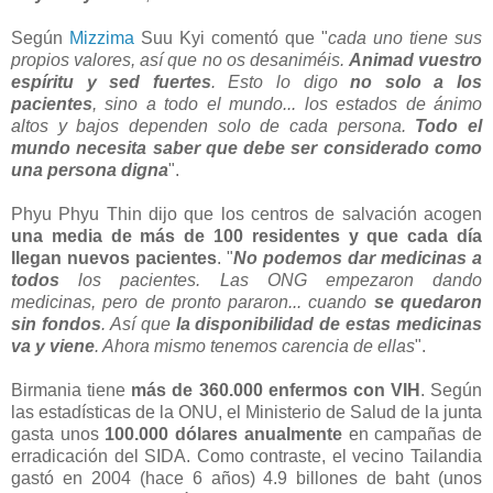
Según
Mizzima
Suu Kyi comentó que "
cada uno tiene sus
propios valores, así que no os desaniméis.
Animad vuestro
espíritu y sed fuertes
. Esto lo digo
no solo a los
pacientes
, sino a todo el mundo... los estados de ánimo
altos y bajos dependen solo de cada persona.
Todo el
mundo necesita saber que debe ser considerado como
una persona digna
".
Phyu Phyu Thin dijo que los centros de salvación acogen
una media de más de 100 residentes y que cada día
llegan nuevos pacientes
. "
No podemos dar medicinas a
todos
los pacientes. Las ONG empezaron dando
medicinas, pero de pronto pararon... cuando
se quedaron
sin fondos
. Así que
la disponibilidad de estas medicinas
va y viene
. Ahora mismo tenemos carencia de ellas
".
Birmania tiene
más de 360.000 enfermos con VIH
. Según
las estadísticas de la ONU, el Ministerio de Salud de la junta
gasta unos
100.000 dólares anualmente
en campañas de
erradicación del SIDA. Como contraste, el vecino Tailandia
gastó en 2004 (hace 6 años) 4.9 billones de baht (unos