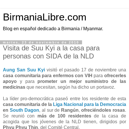
BirmaniaLibre.com
Blog en español dedicado a Birmania / Myanmar.
martes, 23 de noviembre de 2010
Visita de Suu Kyi a la casa para
personas con SIDA de la NLD
Aung San Suu Kyi
visitó el pasado 17 de noviembre una
casa comunitaria para enfermos con VIH
para
ofrecerles
apoyo
y para
prometer un mejor suministro de las
medicinas
que necesitan, según ha dicho un portavoz.
La líder pro-democrática paseó entre los residente de esta
casa comunitaria de la
Liga Nacional para la Democracia
en
South Dagon
, al sur de
Rangún
,
ofreciéndoles rosas
.
Se reunió con
más de 100 residentes
de la casa de
acogida que los jóvenes de la NLD tienen, dirigidos por
Phyu Phyu Thin
, del Comité Central.