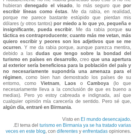
hubieran
denegado el visado
, lo más seguro que
por
escribir líneas como éstas
. Me da rabia, en realidad,
porque me parece bastante estúpido que pierdan mis
dólares (y otros tantos)
por miedo a lo que yo, pequeña e
insignificante, pueda escribir
. Me da rabia porque
su
táctica es contraproducente
;
cuanto más me vetan, más
quiero escribir y peores son los adjetivos que se me
ocurren
. Y me da rabia porque, aunque parezca mentira,
debido a las
dudas que tengo sobre la bondad del
turismo en países en desarrollo
, creo
que una apertura
al exterior sería beneficiosa para la población del país y
no necesariamente supondría una amenaza para el
régimen
, como bien han demostrado los países de su
entorno, como
Vietnam
,
Laos
o
Camboya
(lo que
necesariamente lleva a la conclusión de que es bueno a
medias). Pero yo estoy cabreada e indignada, así que
cualquier opinión mía carecería de sentido. Pero sé que,
algún día, entraré en Birmania
.
Visto en
El mundo desencajado
.
.El tema del
turismo en Birmania
ya se ha tratado
varias
veces
en este blog
, con
diferentes
y
enfrentadas
opiniones.