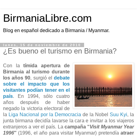
BirmaniaLibre.com
Blog en español dedicado a Birmania / Myanmar.
lunes, 15 de noviembre de 2010
¿Es bueno el turismo en Birmania?
Con la
tímida apertura de
Birmania al turismo durante
los años 90
, surgió el
debate
sobre el impacto que los
visitantes podían tener en el
país
. En 1994, sólo cuatro
años después de haber
negado la victoria electoral de
la
Liga Nacional por la Democracia
de la Nobel
Suu Kyi
, la
junta birmana decidía lavarse la cara e invitar a los viajeros
extranjeros a ver el país. La
campaña “
Visit Myanmar Year
1996
″
(1996, el año para visitar Myanmar) pretendía
atraer