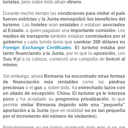
turistas
, pero sobre todo atraer
dinero
.
Durante mucho tiempo las
condiciones para visitar el país
fueron estrictas
y
la Junta monopolizó los beneficios del
turismo
. Los
hoteles
eran
estatales
o estaban
asociados
al Estado
, a quien pagaban una
importante comisión
. Los
medios de transporte
también estaban
controlados por el
gobierno
y cada turista tenía que
cambiar 200 dólares en
Foreign Exchange Certificates
.
El turismo estaba por
tanto financiando a la Junta
, por lo que la
oposición
, con
Suu Kyi
a la cabeza, comenzó una campaña de
boicot al
mismo
.
Sin embargo, ahora
Birmania ha encontrado otras formas
de financiación más rentables
como las
piedras
preciosas
o el
gas
y, sobre todo, ha
estrechado lazos con
un aliado de excepción: China
.
El turismo ya le interesa
poco
y ha aceptado su
progresiva privatización
, lo que
permite
visitar Birmania dejando sólo una “
pequeña
”
aportación a la Junta
(que en realidad
no es tan pequeña
por el incremento del número de visitantes
).
Probablemente no me habría planteado todo esto si no me