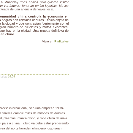
 a Mandalay. "
Los chinos sólo quieren visitar
n verdaderas fortunas en las joyerías. No les
pleada de una agencia de viajes local.
comunidad china controla la economía en
 negros con cristales oscuros - típico objeto de
e la ciudad y que contrastan fuertemente con el
 gran número de bicicletas y motos existentes.
ue hay en la ciudad. Una prueba definitiva de
 en chino
.
Visto en
Radical.es
cia las
19:08
precio internacional, sea una empresa 199%
 final les cambie miles de millones de dólares
cd, plasmas, marca chino, y ropa china de mala
l país a china... claro ya debe estar preparando
ea del norte hereden el imperio, digo sean