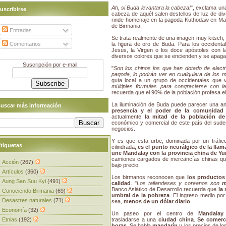
Ah, si Buda levantara la cabeza!
", exclama un
uscribirse
cabeza de aquél salen destellos de luz de di
rinde homenaje en la pagoda Kuthodaw en Manda
de Birmania.
Entradas
Se trata realmente de una imagen muy kitsch, 
Comentarios
la figura de oro de Buda. Para los occidenta
Jesús, la Virgen o los doce apóstoles con 
diversos colores que se encienden y se apaga
Suscripción por e-mail
"
Son los chinos los que han dotado de electri
pagoda, lo podrán ver en cualquiera de los 
guía local a un grupo de occidentales que v
múltiples fórmulas para congraciarse con la
recuerda que el 90% de la población profesa e
La iluminación de Buda puede parecer una ané
uscar más información
presencia y el poder de la comunidad
actualmente
la mitad de la población d
económico y comercial de este país del sudest
negocios.
Y es que esta urbe, dominada por un tráfic
tiquetas
cilindrada,
es el punto neurálgico de la lla
une Mandalay con la provincia china de Y
camiones cargados de mercancías chinas qu
Acción
(267)
bajo precio.
Artículos
(360)
Los birmanos reconocen que
los productos
Aung San Suu Kyi
(491)
calidad
. "
Los tailandeses y coreanos son
m
Banco Asiático de Desarrollo recuerda que
la
Conociendo Birmania
(69)
umbral de la pobreza
. El ingreso medio po
Desastres naturales
(71)
sea,
menos de un dólar diario
.
Economía
(32)
Un paseo por el centro de
Mandalay
Etnias
(192)
trasladarse a una
ciudad china
.
Se comerc
horas
. Se habla
mandarín
y los precios de lo