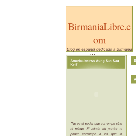
BirmaniaLibre.c
om
Blog en español dedicado a Birmania
/ Myanmar.
B
America knows Aung San Suu
Kyi?
A
"No es el poder que corrompe sino
el miedo. El miedo de perder el
poder corrompe a los que lo