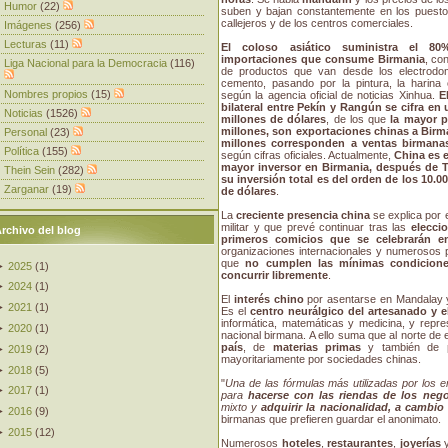
Humor
(22)
suben y bajan constantemente en los puesto
callejeros y de los centros comerciales.
Imágenes
(256)
Lecturas
(11)
El coloso asiático suministra el 8
importaciones que consume Birmania
, co
Liga Nacional para la Democracia
(116)
de productos que van desde los electrodom
cemento, pasando por la pintura, la harina 
Nombres propios
(15)
según la agencia oficial de noticias Xinhua.
E
bilateral entre Pekín y Rangún se cifra en
Noticias
(1526)
millones de dólares
, de los que
la mayor p
millones, son exportaciones chinas a Birma
Personal
(23)
millones corresponden a ventas birmana
Política
(155)
según cifras oficiales. Actualmente,
China es 
mayor inversor en Birmania, después de T
Thein Sein
(282)
su inversión total es del orden de los 10.0
Zarganar
(19)
de dólares
.
La
creciente presencia china
se explica por 
militar y que prevé continuar tras las
elecci
rchivo del blog
primeros comicios que se celebrarán e
organizaciones internacionales y numerosos p
que
no cumplen las mínimas condicione
►
2025
(
1
)
concurrir libremente
.
►
2024
(
1
)
El
interés chino
por asentarse en Mandalay 
►
2021
(
1
)
Es el
centro neurálgico del artesanado y e
informática, matemáticas y medicina, y repr
►
2020
(
1
)
nacional birmana. A ello suma que al norte de 
país
, de
materias primas
y también de
►
2019
(
2
)
mayoritariamente por sociedades chinas.
►
2018
(
5
)
"
Una de las fórmulas más utilizadas por los 
►
2017
(
1
)
para
hacerse con las riendas de los neg
mixto y
adquirir la nacionalidad, a cambio
►
2016
(
9
)
birmanas que prefieren guardar el anonimato.
►
2015
(
12
)
Numerosos
hoteles
,
restaurantes
,
joyerías