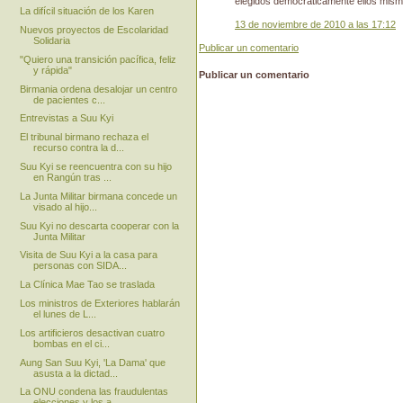
elegidos democráticamente ellos mis
La difícil situación de los Karen
13 de noviembre de 2010 a las 17:12
Nuevos proyectos de Escolaridad
Solidaria
Publicar un comentario
"Quiero una transición pacífica, feliz
y rápida"
Publicar un comentario
Birmania ordena desalojar un centro
de pacientes c...
Entrevistas a Suu Kyi
El tribunal birmano rechaza el
recurso contra la d...
Suu Kyi se reencuentra con su hijo
en Rangún tras ...
La Junta Militar birmana concede un
visado al hijo...
Suu Kyi no descarta cooperar con la
Junta Militar
Visita de Suu Kyi a la casa para
personas con SIDA...
La Clínica Mae Tao se traslada
Los ministros de Exteriores hablarán
el lunes de L...
Los artificieros desactivan cuatro
bombas en el ci...
Aung San Suu Kyi, 'La Dama' que
asusta a la dictad...
La ONU condena las fraudulentas
elecciones y los a...