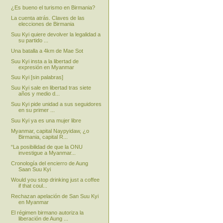
¿Es bueno el turismo en Birmania?
La cuenta atrás. Claves de las
elecciones de Birmania
Suu Kyi quiere devolver la legalidad a
su partido ...
Una batalla a 4km de Mae Sot
Suu Kyi insta a la libertad de
expresión en Myanmar
Suu Kyi [sin palabras]
Suu Kyi sale en libertad tras siete
años y medio d...
Suu Kyi pide unidad a sus seguidores
en su primer ...
Suu Kyi ya es una mujer libre
Myanmar, capital Naypyidaw, ¿o
Birmania, capital R...
“La posibilidad de que la ONU
investigue a Myanmar...
Cronología del encierro de Aung
Saan Suu Kyi
Would you stop drinking just a coffee
if that coul...
Rechazan apelación de San Suu Kyi
en Myanmar
El régimen birmano autoriza la
liberación de Aung ...