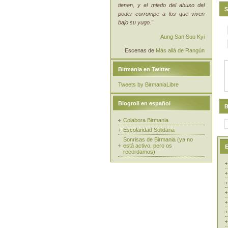
tienen, y el miedo del abuso del
S
poder corrompe a los que viven
bajo su yugo."
Aung San Suu Kyi
Escenas de
Más allá de Rangún
Birmania en Twitter
Tweets by BirmaniaLibre
Blogroll en español
B
Colabora Birmania
Escolaridad Solidaria
Sonrisas de Birmania (ya no
está activo, pero os
E
recordamos)