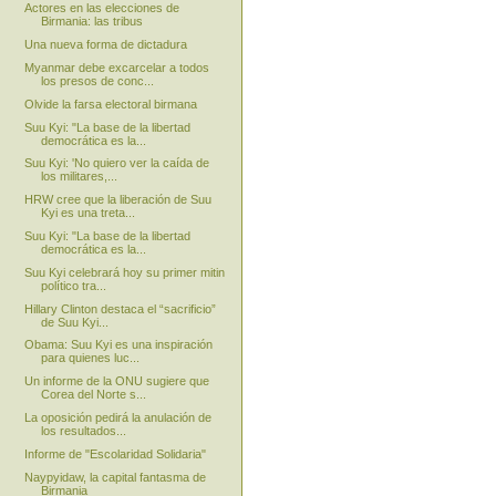
Actores en las elecciones de
Birmania: las tribus
Una nueva forma de dictadura
Myanmar debe excarcelar a todos
los presos de conc...
Olvide la farsa electoral birmana
Suu Kyi: "La base de la libertad
democrática es la...
Suu Kyi: 'No quiero ver la caída de
los militares,...
HRW cree que la liberación de Suu
Kyi es una treta...
Suu Kyi: "La base de la libertad
democrática es la...
Suu Kyi celebrará hoy su primer mitin
político tra...
Hillary Clinton destaca el “sacrificio”
de Suu Kyi...
Obama: Suu Kyi es una inspiración
para quienes luc...
Un informe de la ONU sugiere que
Corea del Norte s...
La oposición pedirá la anulación de
los resultados...
Informe de "Escolaridad Solidaria"
Naypyidaw, la capital fantasma de
Birmania