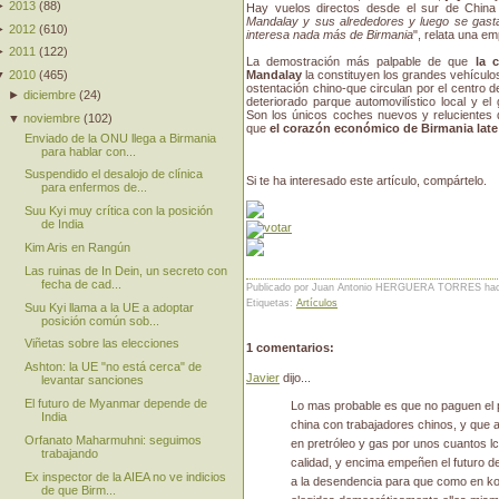
►
2013
(
88
)
Hay vuelos directos desde el sur de China
Mandalay y sus alrededores y luego se gasta
►
2012
(
610
)
interesa nada más de Birmania
", relata una em
►
2011
(
122
)
La demostración más palpable de que
la 
▼
2010
(
465
)
Mandalay
la constituyen los grandes vehículos
ostentación chino-que circulan por el centro d
►
diciembre
(
24
)
deteriorado parque automovilístico local y el
Son los únicos coches nuevos y relucientes q
▼
noviembre
(
102
)
que
el corazón económico de Birmania late
Enviado de la ONU llega a Birmania
para hablar con...
Suspendido el desalojo de clínica
Si te ha interesado este artículo, compártelo.
para enfermos de...
Suu Kyi muy crítica con la posición
de India
Kim Aris en Rangún
Las ruinas de In Dein, un secreto con
fecha de cad...
Publicado por Juan Antonio HERGUERA TORRES
ha
Etiquetas:
Artículos
Suu Kyi llama a la UE a adoptar
posición común sob...
Viñetas sobre las elecciones
1 comentarios:
Ashton: la UE "no está cerca" de
Javier
dijo...
levantar sanciones
El futuro de Myanmar depende de
Lo mas probable es que no paguen el 
India
china con trabajadores chinos, y que al
Orfanato Maharmuhni: seguimos
en pretróleo y gas por unos cuantos l
trabajando
calidad, y encima empeñen el futuro de
Ex inspector de la AIEA no ve indicios
a la desendencia para que como en kor
de que Birm...