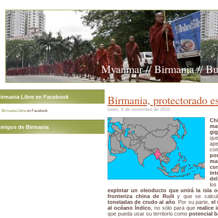
Myanmar // Birmania // B
Birmania, protectorado e
irmania Libre en Facebook
lunes, 8 de noviembre de 2010
Birmania Libre
on Facebook
Ch
ma
migos de Birmania
gig
qu
ape
co
po
ma
co
int
del
lo
explotar un oleoducto que unirá la isla 
fronteriza china de Ruili
y que se calcul
toneladas de crudo al año
. Por su parte,
el
al océano Índico
, no sólo para que
realice
que pueda usar su territorio como
potencial b