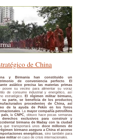
urma
stratégico de China
ina y Birmania han constituido un
trimonio de conveniencia perfecto
.
El
ante asiático precisa las materias primas
e posee su vecino para alimentar su voraz
tito de consumo industrial y energético, así
mo estratégico.
El régimen militar birmano,
r su parte, se beneficia de los productos
nufacturados procedentes de China, así
mo de la ayuda de Pekín en los foros
ernacionales
. La
mayor compañía petrolífera
 país
, la
CNPC
, obtuvo hace pocas semanas
s
derechos exclusivos para construir y
occidental birmana de Maday con la ciudad
a que transportará unos
doce millones de
 régimen birmano asegura a China el acceso
 importaciones energéticas
, sino también para
ase militar
en caso de crisis internacionales.