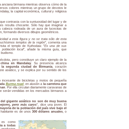
a anciana birmana mientras observa cómo de la
versos colores mientras un grupo de devotos le
lay, la capital económica, cultural y religiosa
que contrasta con la suntuosidad del lugar y de
les resulta chocante. Sólo hay que imaginar a
la cabeza rodeada de un aura de lucecitas de
n, formando diversos dibujos geométricos.
cidad a esta figura y no se trata sólo de esta
muchísimos templos de la región
", comenta una
isita el templo de Kuthodaw. "
Es una de sus
 población local
", añade la misma guía, que
l budismo.
cdota, pero constituye un claro ejemplo de la
 china en Mandalay
. Su presencia alcanza
e la segunda ciudad de Birmania
, corazón
e asiático, y se explica por su sentido de los
o incesante de bicicletas y motos de pequeña
mada
Burma road
, en alusión a
la carretera que
unan
. Por ella circulan diariamente caravanas de
e serán vendidas en los mercados birmanos a
 del gigante asiático no son de muy buena
ejores, pero más caros
", dice una joven. El
 mayoría de la población del país vive bajo el
r habitante es de unos
300 dólares anuales
, o
es como
ia a todas
s productos