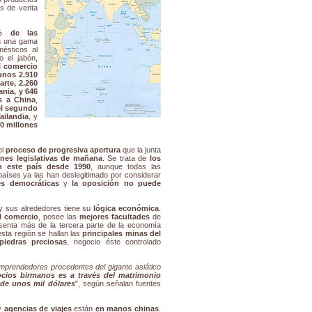
s de venta
0% de las
n una gama
ésticos al
o el jabón,
l comercio
 unos 2.910
arte, 2.260
nia, y 646
s a China
,
el segundo
ailandia
, y
00 millones
el
proceso de progresiva apertura
que la junta
ones legislativas de mañana
. Se trata de
los
n este país desde 1990
, aunque todas las
aíses ya las han deslegitimado por considerar
s democráticas
y
la oposición no puede
y sus alrededores tiene su
lógica económica
.
l comercio
, posee las
mejores facultades
de
esenta más de la tercera parte de la economía
esta región se hallan las
principales minas del
piedras preciosas
, negocio éste controlado
emprendedores procedentes del gigante asiático
ocios birmanos es a través del matrimonio
 de unos mil dólares
", según señalan fuentes
y
agencias de viajes
están
en manos chinas
.