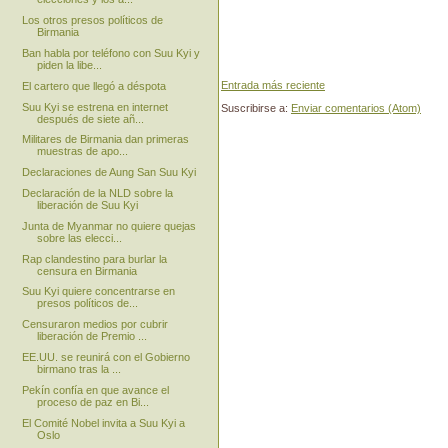
Los otros presos políticos de
Birmania
Ban habla por teléfono con Suu Kyi y
piden la libe...
Entrada más reciente
El cartero que llegó a déspota
Suu Kyi se estrena en internet
Suscribirse a:
Enviar comentarios (Atom)
después de siete añ...
Militares de Birmania dan primeras
muestras de apo...
Declaraciones de Aung San Suu Kyi
Declaración de la NLD sobre la
liberación de Suu Kyi
Junta de Myanmar no quiere quejas
sobre las elecci...
Rap clandestino para burlar la
censura en Birmania
Suu Kyi quiere concentrarse en
presos políticos de...
Censuraron medios por cubrir
liberación de Premio ...
EE.UU. se reunirá con el Gobierno
birmano tras la ...
Pekín confía en que avance el
proceso de paz en Bi...
El Comité Nobel invita a Suu Kyi a
Oslo