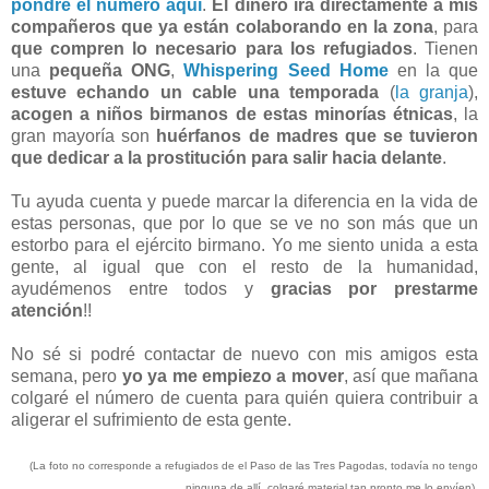
pondré el número aquí
.
El dinero irá directamente a mis
compañeros que ya están colaborando en la zona
, para
que compren lo necesario para los refugiados
. Tienen
una
pequeña ONG
,
Whispering Seed Home
en la que
estuve echando un cable una temporada
(
la granja
),
acogen a niños birmanos de estas minorías étnicas
, la
gran mayoría son
huérfanos de madres que se tuvieron
que dedicar a la prostitución para salir hacia delante
.
Tu ayuda cuenta y puede marcar la diferencia en la vida de
estas personas, que por lo que se ve no son más que un
estorbo para el ejército birmano. Yo me siento unida a esta
gente, al igual que con el resto de la humanidad,
ayudémenos entre todos y
gracias por prestarme
atención
!!
No sé si podré contactar de nuevo con mis amigos esta
semana, pero
yo ya me empiezo a mover
, así que mañana
colgaré el número de cuenta para quién quiera contribuir a
aligerar el sufrimiento de esta gente.
(La foto no corresponde a refugiados de el Paso de las Tres Pagodas, todavía no tengo
ninguna de allí, colgaré material tan pronto me lo envíen).