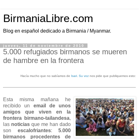
BirmaniaLibre.com
Blog en español dedicado a Birmania / Myanmar.
jueves, 11 de noviembre de 2010
5.000 refugiados birmanos se mueren
de hambre en la frontera
Hacía mucho que no sabíamos de
Isari
.
Su voz
nos pide que publiquemos esto:
Esta misma mañana he
recibido un
email de unos
amigos que viven en la
frontera birmano-tailandesa
,
las
noticias
que me han dado
son
escalofriantes
:
5.000
birmanos procedentes de