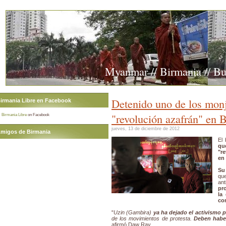
Myanmar // Birmania // B
Detenido uno de los monj
irmania Libre en Facebook
"revolución azafrán" en 
Birmania Libre
on Facebook
jueves, 13 de diciembre de 2012
migos de Birmania
El
qu
"r
en
Su
qu
an
pr
la
con
"
Uzin (Gambira)
ya ha dejado el activismo p
de los movimientos de protesta.
Deben haber
afirmó Daw Ray.