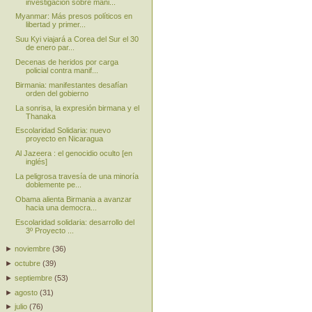
investigación sobre mani...
Myanmar: Más presos políticos en
libertad y primer...
Suu Kyi viajará a Corea del Sur el 30
de enero par...
Decenas de heridos por carga
policial contra manif...
Birmania: manifestantes desafían
orden del gobierno
La sonrisa, la expresión birmana y el
Thanaka
Escolaridad Solidaria: nuevo
proyecto en Nicaragua
Al Jazeera : el genocidio oculto [en
inglés]
La peligrosa travesía de una minoría
doblemente pe...
Obama alienta Birmania a avanzar
hacia una democra...
Escolaridad solidaria: desarrollo del
3º Proyecto ...
►
noviembre
(
36
)
►
octubre
(
39
)
►
septiembre
(
53
)
►
agosto
(
31
)
►
julio
(
76
)