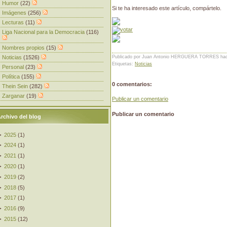
Humor
(22)
Si te ha interesado este artículo, compártelo.
Imágenes
(256)
Lecturas
(11)
Liga Nacional para la Democracia
(116)
Nombres propios
(15)
Noticias
(1526)
Publicado por Juan Antonio HERGUERA TORRES
ha
Etiquetas:
Noticias
Personal
(23)
Política
(155)
0 comentarios:
Thein Sein
(282)
Zarganar
(19)
Publicar un comentario
Publicar un comentario
rchivo del blog
►
2025
(
1
)
►
2024
(
1
)
►
2021
(
1
)
►
2020
(
1
)
►
2019
(
2
)
►
2018
(
5
)
►
2017
(
1
)
►
2016
(
9
)
►
2015
(
12
)