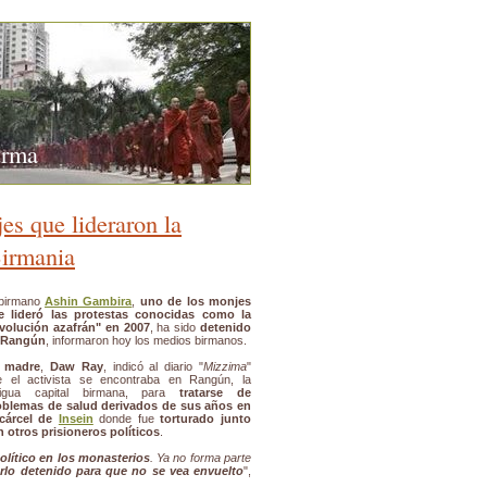
urma
es que lideraron la
Birmania
 birmano
Ashin Gambira
,
uno de los monjes
e lideró las protestas conocidas como la
evolución azafrán" en 2007
, ha sido
detenido
 Rangún
, informaron hoy los medios birmanos.
 madre
,
Daw Ray
, indicó al diario "
Mizzima
"
e el activista se encontraba en Rangún, la
tigua capital birmana, para
tratarse de
oblemas de salud derivados de sus años en
 cárcel de
Insein
donde fue
torturado junto
 otros prisioneros políticos
.
olítico en los monasterios
. Ya no forma parte
lo detenido para que no se vea envuelto
",