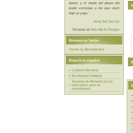
tienen, y el miedo del abuso del
S
poder corrompe a los que viven
bajo su yugo."
Aung San Suu Kyi
Escenas de
Más allá de Rangún
Birmania en Twitter
Tweets by BirmaniaLibre
Blogroll en español
B
Colabora Birmania
Escolaridad Solidaria
Sonrisas de Birmania (ya no
está activo, pero os
E
recordamos)