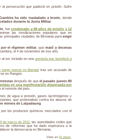
y la persecución que padeció en prisión. Sufre
Gambira ha sido trasladado a Insein
, donde
celados durante la Junta Militar
.
in
, fue
condenado a 68 años de prisión y 12
nimar las movilizaciones populares que en
las principales ciudades de Birmania para
exigir
por el régimen militar
, que
mató a decenas
 Gambira, el 4 de noviembre de ese año.
o
al ser incluido en una
amnistía que benefició a
y luego puesto en libertad
tras ser acusado de
tros en Rangún.
rotestas
después de que
el pasado jueves 80
eridas en una manifestación dispersada por
n el noreste del país.
nes de agua a presión, gases lacrimógenos y
tantes, que protestaban contra los abusos de
ón minera de Latpadaung
.
 por los productos químicos mezclados con el
l 30 de marzo de 2011
, las autoridades civiles que
ceso de reformas que ha dado esperanza a la
blecer la democracia en Birmania.
Visto en
El diario
.