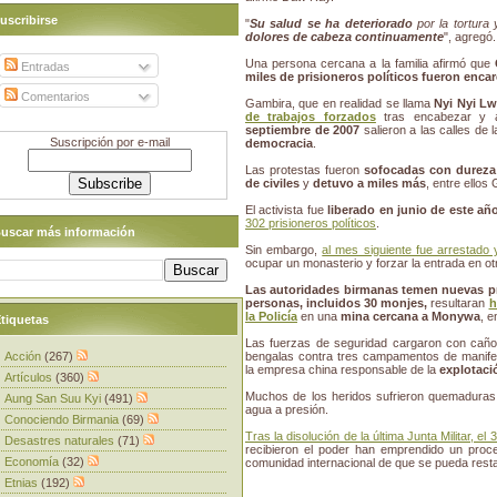
uscribirse
"
Su salud se ha deteriorado
por la tortura 
dolores de cabeza continuamente
", agregó.
Una persona cercana a la familia afirmó que
Entradas
miles de prisioneros políticos fueron encar
Comentarios
Gambira, que en realidad se llama
Nyi Nyi Lw
de trabajos forzados
tras encabezar y a
septiembre de 2007
salieron a las calles de 
Suscripción por e-mail
democracia
.
Las protestas fueron
sofocadas con dureza 
de civiles
y
detuvo a miles más
, entre ellos
El activista fue
liberado en junio de este añ
302 prisioneros políticos
.
uscar más información
Sin embargo,
al mes siguiente fue arrestado 
ocupar un monasterio y forzar la entrada en o
Las autoridades birmanas temen nuevas p
personas, incluidos 30 monjes,
resultaran
h
la Policía
en una
mina cercana a Monywa
, e
tiquetas
Las fuerzas de seguridad cargaron con caño
Acción
(267)
bengalas contra tres campamentos de manifes
la empresa china responsable de la
explotaci
Artículos
(360)
Muchos de los heridos sufrieron quemaduras
Aung San Suu Kyi
(491)
agua a presión.
Conociendo Birmania
(69)
Tras la disolución de la última Junta Militar, e
Desastres naturales
(71)
recibieron el poder han emprendido un pro
Economía
(32)
comunidad internacional de que se pueda resta
Etnias
(192)