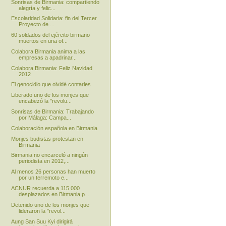
Sonrisas de Birmania: compartiendo
alegría y felic...
Escolaridad Solidaria: fin del Tercer
Proyecto de ...
60 soldados del ejército birmano
muertos en una of...
Colabora Birmania anima a las
empresas a apadrinar...
Colabora Birmania: Feliz Navidad
2012
El genocidio que olvidé contarles
Liberado uno de los monjes que
encabezó la "revolu...
Sonrisas de Birmania: Trabajando
por Málaga: Campa...
Colaboración española en Birmania
Monjes budistas protestan en
Birmania
Birmania no encarceló a ningún
periodista en 2012,...
Al menos 26 personas han muerto
por un terremoto e...
ACNUR recuerda a 115.000
desplazados en Birmania p...
Detenido uno de los monjes que
lideraron la "revol...
Aung San Suu Kyi dirigirá