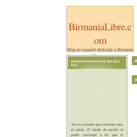
BirmaniaLibre.c
om
Blog en español dedicado a Birmania
/ Myanmar.
B
America knows Aung San Suu
Kyi?
A
"No es el poder que corrompe sino
el miedo. El miedo de perder el
poder corrompe a los que lo