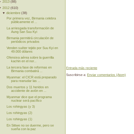
►
2013
(
88
)
▼
2012
(
610
)
▼
diciembre
(
38
)
Por primera vez, Birmania celebra
públicamente el ...
La arriesgada transformación de
Aung San Suu Kyi
Birmania permitirá circulación de
periódicos privados
Venden suéter tejido por Suu Kyi en
49.000 dólares
Ofensiva aérea sobre la guerrilla
kachin en el nor...
La tercera fase de reformas en
Entrada más reciente
Birmania combatirá ...
Suscribirse a:
Enviar comentarios (Atom)
Myanmar: el CICR está preparado
para reanudar las ...
Dos muertos y 11 heridos en
accidente de avión en ...
Myanmar dice que el programa
nuclear será pacífico
Los rohingyas (y 3)
Los rohingyas (2)
Los rohingyas (1)
En Sittwe no se duerme, pero se
sueña con la paz