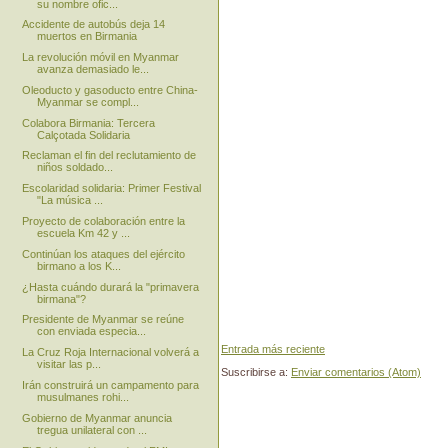
su nombre ofic...
Accidente de autobús deja 14
muertos en Birmania
La revolución móvil en Myanmar
avanza demasiado le...
Oleoducto y gasoducto entre China-
Myanmar se compl...
Colabora Birmania: Tercera
Calçotada Solidaria
Reclaman el fin del reclutamiento de
niños soldado...
Escolaridad solidaria: Primer Festival
"La música ...
Proyecto de colaboración entre la
escuela Km 42 y ...
Continúan los ataques del ejército
birmano a los K...
¿Hasta cuándo durará la "primavera
birmana"?
Presidente de Myanmar se reúne
con enviada especia...
Entrada más reciente
La Cruz Roja Internacional volverá a
visitar las p...
Suscribirse a:
Enviar comentarios (Atom)
Irán construirá un campamento para
musulmanes rohi...
Gobierno de Myanmar anuncia
tregua unilateral con ...