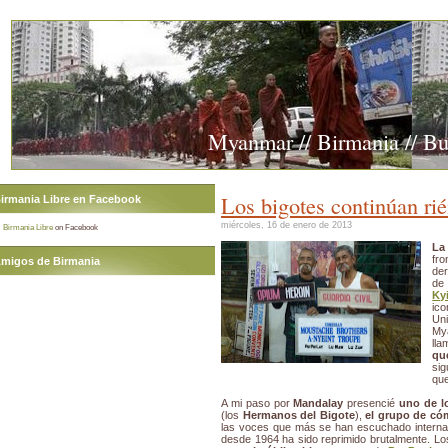
Myanmar // Birmania // B
Los bigotes continúan rié
irmania Libre en Facebook
miércoles, 16 de enero de 2013
Birmania Libre
on Facebook
La
fro
migos de Birmania
der
de
Ky
ico
Un
My
ll
qu
sig
que
A mi paso por
Mandalay
presencié
uno de l
(los
Hermanos del Bigote
),
el grupo de c
las voces que más se han escuchado internaci
desde 1964 ha sido reprimido brutalmente. L