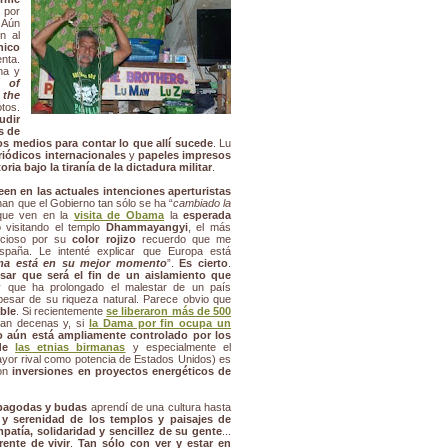
, por
 Aún
n al
nico
nta.
na y
s of
 the
tos.
udir
s de
os medios para contar lo que allí sucede
. Lu
riódicos internacionales
y
papeles impresos
ria bajo la tiranía de la dictadura militar
.
een en las actuales intenciones aperturistas
an que el Gobierno tan sólo se ha “
cambiado la
 que ven en la
visita de Obama
la
esperada
 visitando el templo
Dhammayangyi
, el más
ecioso por su
color rojizo
recuerdo que me
spaña. Le intenté explicar que Europa está
ma está en su mejor momento
”.
Es cierto
.
ar que será el fin de un aislamiento que
 que ha prolongado el malestar de un país
pesar de su riqueza natural. Parece obvio que
ble
. Si recientemente
se liberaron más de 500
dan decenas y, si
la Dama por fin ocupa un
vo aún está ampliamente controlado por los
 de
las etnias birmanas
y especialmente el
yor rival como potencia de Estados Unidos) es
con
inversiones en proyectos energéticos de
 pagodas y budas
aprendí de una cultura hasta
z y serenidad de los templos y paisajes de
mpatía, solidaridad y sencillez de su gente
...
ente de vivir
.
Tan sólo con ver y estar en