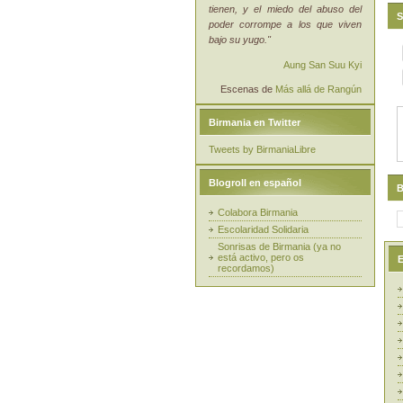
tienen, y el miedo del abuso del
S
poder corrompe a los que viven
bajo su yugo."
Aung San Suu Kyi
Escenas de
Más allá de Rangún
Birmania en Twitter
Tweets by BirmaniaLibre
Blogroll en español
B
Colabora Birmania
Escolaridad Solidaria
Sonrisas de Birmania (ya no
está activo, pero os
E
recordamos)