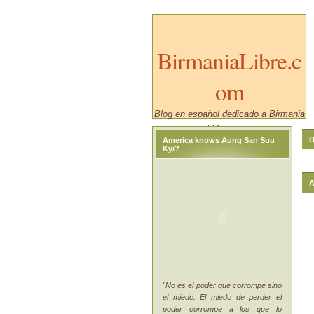
BirmaniaLibre.c
om
Blog en español dedicado a Birmania
/ Myanmar.
B
America knows Aung San Suu
Kyi?
A
"No es el poder que corrompe sino
el miedo. El miedo de perder el
poder corrompe a los que lo