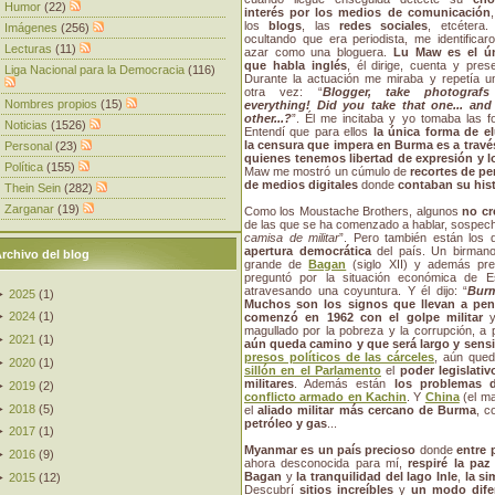
Humor
(22)
interés por los medios de comunicación
los
blogs
, las
redes sociales
, etcétera.
Imágenes
(256)
ocultando que era periodista, me identificaro
Lecturas
(11)
azar como una bloguera.
Lu Maw es el ú
que habla inglés
, él dirige, cuenta y prese
Liga Nacional para la Democracia
(116)
Durante la actuación me miraba y repetía u
otra vez: “
Blogger, take photograf
Nombres propios
(15)
everything! Did you take that one... and
other...?
”. Él me incitaba y yo tomaba las fo
Noticias
(1526)
Entendí que para ellos
la única forma de el
la censura que impera en Burma es a travé
Personal
(23)
quienes tenemos libertad de expresión y l
Política
(155)
Maw me mostró un cúmulo de
recortes de pe
de medios digitales
donde
contaban su histo
Thein Sein
(282)
Zarganar
(19)
Como los Moustache Brothers, algunos
no cr
de las que se ha comenzado a hablar, sospech
camisa de militar
”. Pero también están los
apertura democrática
del país. Un birmano
rchivo del blog
grande de
Bagan
(siglo XII) y además pr
preguntó por la situación económica de E
atravesando una coyuntura. Y él dijo: “
Bur
►
2025
(
1
)
Muchos son los signos que llevan a pens
►
2024
(
1
)
comenzó en 1962 con el golpe militar
y
magullado por la pobreza y la corrupción, a 
►
2021
(
1
)
aún queda camino y que será largo y sensi
presos políticos de las cárceles
, aún que
►
2020
(
1
)
sillón en el Parlamento
el
poder legislati
militares
. Además están
los problemas
►
2019
(
2
)
conflicto armado en Kachin
. Y
China
(el ma
►
2018
(
5
)
el
aliado militar más cercano de Burma
, 
petróleo y gas
...
►
2017
(
1
)
Myanmar es un país precioso
donde
entre
►
2016
(
9
)
ahora desconocida para mí,
respiré la pa
Bagan
y
la tranquilidad del lago Inle
,
la si
►
2015
(
12
)
Descubrí
sitios increíbles
y
un modo difer