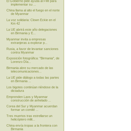
El Gobierno pide ayuda al FMI para
implementar su ...
China llama al alto el fuego en el norte
de Myanmar
La voz solidaria: Clown Eckie en el
Km 42
La UE abrirá este año delegaciones
en Birmania y E...
Myanmar invita a empresas
extranjeras a explorar p...
Rusia, a favor de levantar sanciones
contra Myanmar
Exposición fotográfica: "Birmania", de
Lorenzo Día...
Birmania abre su mercado de las
telecomunicaciones...
La UE pide diálogo a todas las partes
en Birmania ...
Los bigotes continúan riéndose de la
dictadura
Emprenden Laos y Myanmar
construcción de anhelado ...
Corea del Sur y Myanmar acuerdan
formar un comité ...
Tres muertos tras estrellarse un
helicóptero milit...
China envía tropas a la frontera con
Birmania