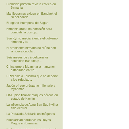
Prohibida primera revista erótica en
Birmania
Manifestantes exigen en Bangkok el
fin del conflic...
El legado intemporal de Bagan
Birmania crea una comisión para
combatir la corrup...
Suu Kyi no mediará entre el gobierno
birmano y la ...
El presidente birmano se reúne con
la nueva cúpula...
Seis meses de cárcel para los
detenidos tras una p...
China urge a Myanmar a mantener
estabilidad en fro...
HRW pide a Tailandia que no deporte
a los refugiad...
Japón ofrece préstamo millonario a
Myanmar
ONU pide final de ataques aéreos en
estado de Kachin
La influencia de Aung San Suu Kyi ha
sido central ...
La Pedalada Solidaria en imágenes
Escolaridad solidaria: los Reyes
Magos en Birmania