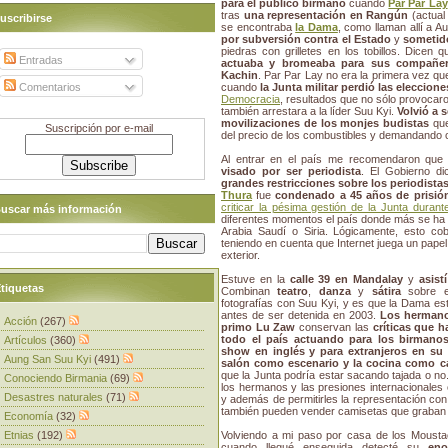
para el público birmano
cuando
Par Par Lay
tras
una representación en Rangún
(actual
uscribirse
se encontraba
la Dama
, como llaman allí a 
por subversión contra el Estado
y
sometido
piedras con grilletes en los tobillos. Dicen 
Entradas
actuaba y bromeaba para sus compañe
Kachin
. Par Par Lay no era la primera vez qu
Comentarios
cuando
la Junta militar perdió las eleccione
Democracia
, resultados que no sólo provoca
también arrestara a la líder Suu Kyi.
Volvió a 
movilizaciones de los monjes budistas
que
Suscripción por e-mail
del precio de los combustibles y demandando c
Al entrar en el país me recomendaron que 
visado por ser periodista
. El Gobierno di
grandes restricciones sobre los periodista
Thura
fue
condenado a 45 años de prisió
criticar la pésima gestión de la Junta durante
uscar más información
diferentes momentos el país donde más se ha p
Arabia Saudí o Siria. Lógicamente, esto cob
teniendo en cuenta que Internet juega un papel
exterior.
Estuve en la
calle 39 en Mandalay
y
asist
tiquetas
Combinan
teatro
,
danza
y
sátira
sobre el
fotografías con Suu Kyi, y es que la Dama e
antes de ser detenida en 2003.
Los hermano
Acción
(267)
primo Lu Zaw
conservan las
críticas que h
todo el país actuando para los birmano
Artículos
(360)
show en inglés y para extranjeros en su
Aung San Suu Kyi
(491)
salón como escenario y la cocina como c
que la Junta podría estar sacando tajada o no.
Conociendo Birmania
(69)
los hermanos y las presiones internacionales 
Desastres naturales
(71)
y además de permitirles la representación con 
también pueden vender camisetas que graban
Economía
(32)
Etnias
(192)
Volviendo a mi paso por casa de los Mousta
cuando llegué enseguida detecté su
eno