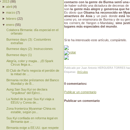
▼
2013
(
88
)
contacto con la gente de Burma sentí una 
de haber sufrido una dictadura de decenas d
►
abril
(
4
)
son
la gente más alegre y generosa que he
Es obvio que
Obama ha reconocido en Mya
►
marzo
(
7
)
atractivos de Asia
y un país donde
está t
►
febrero
(
22
)
como yo, se enamorara de Burma y de su gen
los corners de Yangon o Mandalay,
sino just
▼
enero
(
55
)
lugares más especiales del mundo
.
Colabora Birmania: día especial en el
orfanato
Burmese days (3): Costumbres
Si te ha interesado este artículo, compártelo.
extrañas
Burmese days (2): Instrucciones
Burmese days (1)
Alegría, color y magia... ¡El Spark
Circus llega a...
Publicado por Juan Antonio HERGUERA TORRES
ha
El Club de París negocia el perdón de
Etiquetas:
Artículos
la mitad de ...
Birmania recibe préstamos del Banco
Mundial y de B...
0 comentarios:
Aung San Suu Kyi se declara
Publicar un comentario
"orgullosa" del Ejérci...
La Nobel de la paz Suu Kyi viaja a
Publicar un comentario
EEUU y Corea de...
Zona fronteriza Myanmar-China es
estable, según po...
Suu Kyi confiada en reforma legal en
Birmania que ...
Birmania exige a EE.UU. que respete