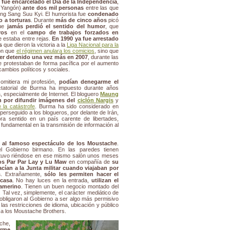
fue encarcelado el Día de la Independencia
,
 Yangón)
ante dos mil personas
entre las que
Aung Sang Suu Kyi. El humorista fue
condenado
 a torturas
. Durante
más de cinco años
picó
que
jamás perdió el sentido del humor
, que
ros
en el
campo de trabajos forzados en
e estaba entre rejas.
En 1990 ya fue arrestado
s
que dieron la victoria a la
Liga Nacional para la
ron que
el régimen anulara los comicios
, sino que
ser detenido una vez más en 2007
, durante las
 protestaban de forma pacífica por el aumento
ambios políticos y sociales.
omitiera mi profesión,
podían denegarme el
ctatorial de Burma ha impuesto durante años
s
, especialmente de Internet. El bloguero
Maung
n por difundir imágenes del
ciclón Nargis
y
 la catástrofe
. Burma ha sido considerado en
erseguido a los blogueros, por delante de Irán,
ra sentido en un país carente de libertades,
 fundamental en la transmisión de información al
í al famoso espectáculo de los Moustache
.
 Gobierno birmano. En las paredes tienen
stuvo riéndose en ese mismo salón unos meses
s Par Par Lay y Lu Maw
en compañía de
su
acían a la Junta militar cuando viajaban por
s
. Extrañamente,
sólo les permiten hacer el
 casa
. No hay luces en la entrada,
utilizan el
amerino
. Tienen un buen negocio montado del
 Tal vez, simplemente, el carácter mediático de
obligaron al Gobierno a ser algo más permisivo
las restricciones de idioma, ubicación y público
 a los Moustache Brothers.
che,
rme