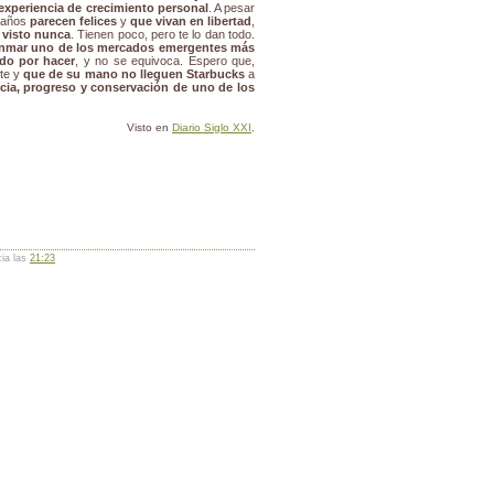
experiencia de crecimiento personal
. A pesar
e años
parecen felices
y
que vivan en libertad
,
 visto nunca
. Tienen poco, pero te lo dan todo.
nmar uno de los mercados emergentes más
odo por hacer
, y no se equivoca. Espero que,
te y
que de su mano no lleguen Starbucks
a
icia, progreso y conservación de uno de los
Visto en
Diario Siglo XXI
.
cia las
21:23