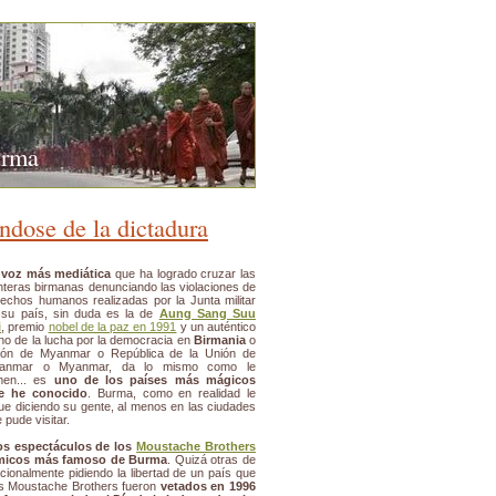
urma
ndose de la dictadura
 voz más mediática
que ha logrado cruzar las
nteras birmanas denunciando las violaciones de
echos humanos realizadas por la Junta militar
 su país, sin duda es la de
Aung Sang Suu
i
, premio
nobel de la paz en 1991
y un auténtico
no de la lucha por la democracia en
Birmania
o
ión de Myanmar o República de la Unión de
anmar o Myanmar, da lo mismo como le
amen... es
uno de los países más mágicos
e he conocido
. Burma, como en realidad le
ue diciendo su gente, al menos en las ciudades
 pude visitar.
os espectáculos de los
Moustache Brothers
ómicos más famoso de Burma
. Quizá otras de
onalmente pidiendo la libertad de un país que
os Moustache Brothers fueron
vetados en 1996