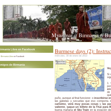
Myanmar // Birmania // B
Burmese days (2): Instru
irmania Libre en Facebook
miércoles, 30 de enero de 2013
Birmania Libre
on Facebook
migos de Birmania
Voy
Si 
sig
1.
po
en
de
qu
puño, aunque al final funcione- o
inscribirse e
las gabelas y secuelas que eso comporta. A
carísimo
,
verá muy pocas cosas
y
las pa
valiente
,
saque un billete de la Thai para
buena mañana
el Sky Train
en la estación de