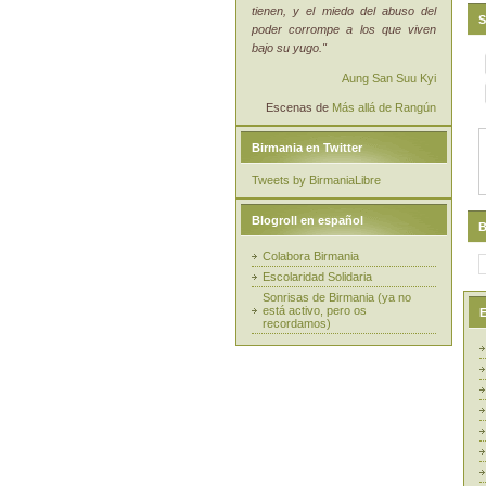
tienen, y el miedo del abuso del
S
poder corrompe a los que viven
bajo su yugo."
Aung San Suu Kyi
Escenas de
Más allá de Rangún
Birmania en Twitter
Tweets by BirmaniaLibre
Blogroll en español
B
Colabora Birmania
Escolaridad Solidaria
Sonrisas de Birmania (ya no
está activo, pero os
E
recordamos)