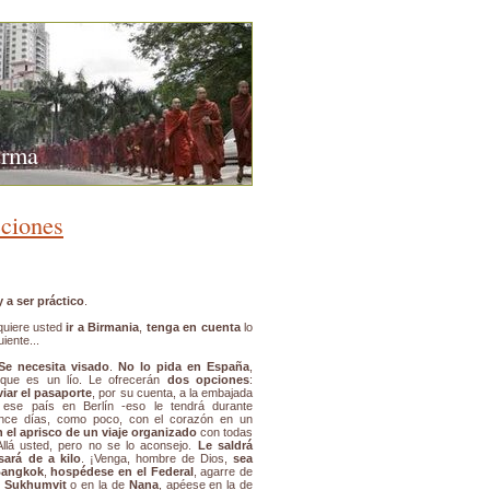
urma
cciones
 a ser práctico
.
quiere usted
ir a Birmania
,
tenga en cuenta
lo
uiente...
Se necesita visado
.
No lo pida en España
,
rque es un lío. Le ofrecerán
dos opciones
:
viar el pasaporte
, por su cuenta, a la embajada
 ese país en Berlín -eso le tendrá durante
ince días, como poco, con el corazón en un
n el aprisco de un viaje organizado
con todas
llá usted, pero no se lo aconsejo.
Le saldrá
sará de a kilo
. ¡Venga, hombre de Dios,
sea
 Bangkok
,
hospédese en el Federal
, agarre de
Sukhumvit
o en la de
Nana
, apéese en la de