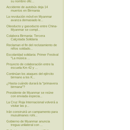
su nombre ofic...
Accidente de autobús deja 14
muertos en Birmania
La revolución móvil en Myanmar
avanza demasiado le...
Oleoducto y gasoducto entre China-
Myanmar se compl...
Colabora Birmania: Tercera
Calçotada Solidaria
Reclaman el fin del reclutamiento de
niños soldado...
Escolaridad solidaria: Primer Festival
"La música ...
Proyecto de colaboración entre la
escuela Km 42 y ...
Continúan los ataques del ejército
birmano a los K...
¿Hasta cuándo durará la "primavera
birmana"?
Presidente de Myanmar se reúne
con enviada especia...
La Cruz Roja Internacional volverá a
visitar las p...
Irán construirá un campamento para
musulmanes rohi...
Gobierno de Myanmar anuncia
tregua unilateral con ...