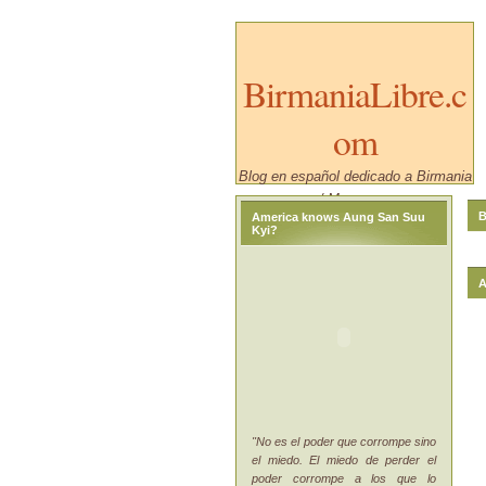
BirmaniaLibre.c
om
Blog en español dedicado a Birmania
/ Myanmar.
B
America knows Aung San Suu
Kyi?
A
"No es el poder que corrompe sino
el miedo. El miedo de perder el
poder corrompe a los que lo