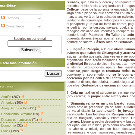
Surasak
, que está muy cerca y no requiere t
uscribirse
derecha, doble hacia la izquierda en la segu
College
, pase de largo ante la embajada del
larga cola a pleno sol que comienza en una puert
manzanas, verá en la esquina de un callejón, e
Entradas
tenducho de comistrajos, fotocopias y cosas as
el pasaporte y un par de fotos de carnet, pagu
Comentarios
le pedirán por la gestión, váyase, vuelva al 
recogida oficial de documentos y recupere su 
donde lo dejó.
Pasmoso
.
En Tailandia todo 
cuarenta dólares (tasas aparte) según la pr
Suscripción por e-mail
hombre de suerte.
Páselo bien en Birmania
.
2.
Llegará a Rangún
, a la que
ahora llama
aviones que salen de Chiangmai y aterriz
así, así tendrá que salir. Una vez en el aeropue
organizado- todo serán facilidades.
Si aquello
uscar más información
el ejército!
En cosa de diez minutos, tras muy 
le abrirán
, excepciones aparte,
las malet
necesitar, pues
luego le resultará difícil h
conviene- y, sobre todo,
no se le ocurra 
acercarán por las calles del centro de Ra
cuente el dinero, descubrirá, cuando llegue al
que ellos.
Quíteselos de encima sin contem
tiquetas
3.
Coja un taxi
en el aeropuerto, sin interme
(hay carritos), y
pague entre siete y diez dóla
Acción
(267)
Artículos
(360)
4.
Birmania ya no es un país barato
, aunq
hacen acto de presencia, ya se sabe:
cunden
Aung San Suu Kyi
(491)
se va al diablo,
la aculturación lo invade
Conociendo Birmania
(69)
ascendente.
Los hoteles de Rangún están 
que en Bangkok, Vientián y Pnom Penh. D
Desastres naturales
(71)
Internet
. Llegue a pecho descubierto y búsqu
del Alpha, que está bien, pero cobra noventa d
Economía
(32)
me ahorré la mitad, con un buen desayuno
Etnias
(192)
restaurantes -indios, japoneses, tailandeses, 