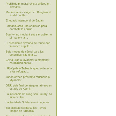
Prohibida primera revista erótica en
Birmania
Manifestantes exigen en Bangkok el
fin del conflic...
El legado intemporal de Bagan
Birmania crea una comisión para
combatir la corrup...
Suu Kyi no mediará entre el gobierno
birmano y la ...
El presidente birmano se reúne con
la nueva cúpula...
Seis meses de cárcel para los
detenidos tras una p...
China urge a Myanmar a mantener
estabilidad en fro...
HRW pide a Tailandia que no deporte
a los refugiad...
Japón ofrece préstamo millonario a
Myanmar
ONU pide final de ataques aéreos en
estado de Kachin
La influencia de Aung San Suu Kyi ha
sido central ...
La Pedalada Solidaria en imágenes
Escolaridad solidaria: los Reyes
Magos en Birmania