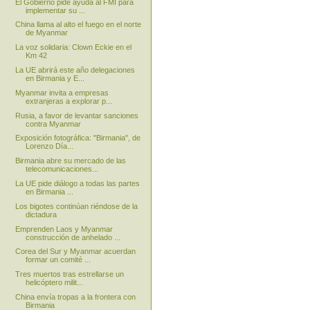
El Gobierno pide ayuda al FMI para
implementar su ...
China llama al alto el fuego en el norte
de Myanmar
La voz solidaria: Clown Eckie en el
Km 42
La UE abrirá este año delegaciones
en Birmania y E...
Myanmar invita a empresas
extranjeras a explorar p...
Rusia, a favor de levantar sanciones
contra Myanmar
Exposición fotográfica: "Birmania", de
Lorenzo Día...
Birmania abre su mercado de las
telecomunicaciones...
La UE pide diálogo a todas las partes
en Birmania ...
Los bigotes continúan riéndose de la
dictadura
Emprenden Laos y Myanmar
construcción de anhelado ...
Corea del Sur y Myanmar acuerdan
formar un comité ...
Tres muertos tras estrellarse un
helicóptero milit...
China envía tropas a la frontera con
Birmania