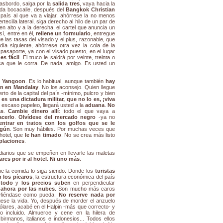
rasbordo, salga por la
salida tres
, vaya hacia la
nda bocacalle, después del
Bangkok Christian
 país al que va a viajar, ahórrese la no menos
ecilla lateral, siga derecho al hilo de un par de
n alto y a la derecha, el cartel que anuncia un
í, entre en él,
rellene un formulario
, entregue
e las tasas del visado y el plus, razonable, que
día siguiente, ahórrese otra vez la cola de la
pasaporte, ya con el visado puesto, en el lugar
es fácil
. El truco le saldrá por veinte, treinta o
isa que le corra. De nada, amigo. Es usted un
n Yangoon
. Es lo habitual, aunque también
hay
an en Mandalay
. No los aconsejo. Quien llegue
rto de la capital del país -mínimo, pulcro y bien
 es una dictadura militar, que no lo es, ¡viva
escaso papeleo, llegará usted a la
aduana
.
No
as
.
Cambie dinero allí
: todo el que vaya a
acerlo
.
Olvídese del mercado negro
-ya no
entrar en tratos con los golfos que se le
ngún
. Son muy hábiles. Por muchas veces que
 hotel, que
le han timado
. No se crea más listo
placiones
.
diarios que se empeñen en llevarle las maletas
res por ir al hotel
.
Ni uno más
.
ue la comida lo siga siendo. Donde los
turistas
 los pícaros
, la estructura económica del país
 todo
y
los precios suben
en perpendicular
ahora por las nubes
. Son mucho más caros
efiéndase como pueda.
No reserve nada por
ese la vida. Yo, después de morder el anzuelo
ólares, acabé en el Halpin -más que correcto- y
 incluido. Almuerce y cene en la hilera de
birmanos, italianos e indonesios... Todos ellos