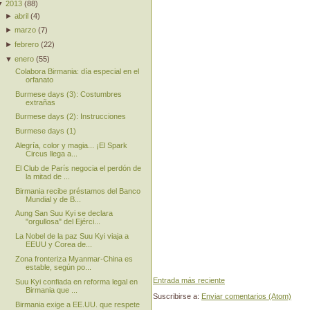
▼
2013
(
88
)
►
abril
(
4
)
►
marzo
(
7
)
►
febrero
(
22
)
▼
enero
(
55
)
Colabora Birmania: día especial en el
orfanato
Burmese days (3): Costumbres
extrañas
Burmese days (2): Instrucciones
Burmese days (1)
Alegría, color y magia... ¡El Spark
Circus llega a...
El Club de París negocia el perdón de
la mitad de ...
Birmania recibe préstamos del Banco
Mundial y de B...
Aung San Suu Kyi se declara
"orgullosa" del Ejérci...
La Nobel de la paz Suu Kyi viaja a
EEUU y Corea de...
Zona fronteriza Myanmar-China es
estable, según po...
Entrada más reciente
Suu Kyi confiada en reforma legal en
Birmania que ...
Suscribirse a:
Enviar comentarios (Atom)
Birmania exige a EE.UU. que respete