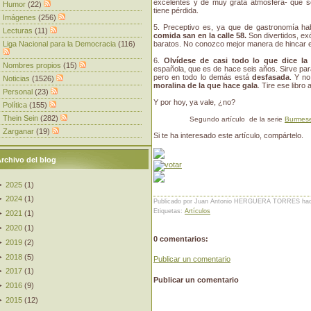
excelentes y de muy grata atmósfera- que se 
Humor
(22)
tiene pérdida.
Imágenes
(256)
5. Preceptivo es, ya que de gastronomía ha
Lecturas
(11)
comida san en la calle 58.
Son divertidos, ex
Liga Nacional para la Democracia
(116)
baratos. No conozco mejor manera de hincar el
6.
Olvídese de casi todo lo que dice la
Nombres propios
(15)
española, que es de hace seis años. Sirve p
pero en todo lo demás está
desfasada
. Y no
Noticias
(1526)
moralina de la que hace gala
. Tire ese libro
Personal
(23)
Y por hoy, ya vale, ¿no?
Política
(155)
Thein Sein
(282)
Segundo artículo de la serie
Burmes
Zarganar
(19)
Si te ha interesado este artículo, compártelo.
rchivo del blog
►
2025
(
1
)
►
2024
(
1
)
Publicado por Juan Antonio HERGUERA TORRES
ha
Etiquetas:
Artículos
►
2021
(
1
)
►
2020
(
1
)
0 comentarios:
►
2019
(
2
)
►
2018
(
5
)
Publicar un comentario
►
2017
(
1
)
Publicar un comentario
►
2016
(
9
)
►
2015
(
12
)