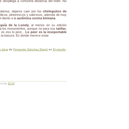
despliega a cortísima distancia del hotel. No
blamos, dejarse caer por los
chiringuitos de
óticos, pintorescos y sabrosos, además de muy
 diente a la
auténtica cocina birmana
.
 guía de la Lonely
, al menos en su edición
ara los monumentos, aunque no para sus
tarifas
,
 es eso lo peor...
Lo peor es la insoportable
 a la basura. Es donde merece estar.
e days
de
Fernando Sánchez Dragó
en
El mundo
.
cia las
10:14