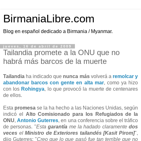
BirmaniaLibre.com
Blog en español dedicado a Birmania / Myanmar.
jueves, 16 de abril de 2009
Tailandia promete a la ONU que no
habrá más barcos de la muerte
Tailandia
ha indicado que
nunca más
volverá a
remolcar y
abandonar barcos con gente en alta mar
, como ya hizo
con los
Rohingya
, lo que provocó la muerte de centenares
de ellos.
Esta
promesa
se la ha hecho a las Naciones Unidas, según
indicó el
Alto Comisionado para los Refugiados de la
ONU
,
Antonio Guterres
, en una conferencia sobre el tráfico
de personas. "
Esta
garantía
me la hadado claramente
dos
veces
el
Ministro de Exteriores tailandés [Kasit Pirom]
",
dijo Guterres; "
Creo que lo que pasó fue tan terrible que no