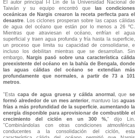
El autor principal I-I Lin de la Universidad Nacional de
Taiwán y su equipo encontró que
las condiciones
oceánicas de Nargis crearon la receta perfecta para el
desastre
. Los ciclones prosperan sobre las capas cálidas
de agua del océano que están por lo menos a 26 ºC.
Mientras que atraviesan el océano, enfrían el agua
superficial y traen agua profunda y fría hasta la superficie,
un proceso que limita su capacidad de consolidarse, e
incluso los debilitan mientras que se desarrollan. Sin
embargo,
Nargis pasó sobre una característica cálida
preexistente del océano en la bahía de Bengala, donde
las aguas cálidas del océano se extendían más
profundamente que normales, a partir de 73 a 101
metros
.
"Esta
capa de agua gruesa y cálida anormal
, que
se
formó alrededor de un mes anterior
, mantuvo las
aguas
frías a más profundidad de la superficie
,
aumentando la
energía disponible para aprovisionar de combustible el
crecimiento del ciclón en un 300 %,
" dijo Lin.
"Combinándolas con otras condiciones atmosféricas
conducentes a la consolidación del ciclón, esta
característica cálida del océano permitió que Nargis