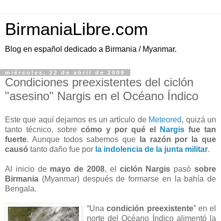
BirmaniaLibre.com
Blog en español dedicado a Birmania / Myanmar.
miércoles, 22 de abril de 2009
Condiciones preexistentes del ciclón
"asesino" Nargis en el Océano Índico
Este que aquí dejamos es un artículo de
Meteored
, quizá un
tanto técnico, sobre
cómo y por qué el
Nargis
fue tan
fuerte
. Aunque todos sabemos que
la razón por la que
causó
tanto daño fue por
la indolencia de la junta militar
.
Al inicio de
mayo de 2008
, el
ciclón Nargis
pasó
sobre
Birmania
(Myanmar) después de formarse en la bahía de
Bengala.
“Una
condición preexistente
” en el
norte del Océano Índico alimentó la