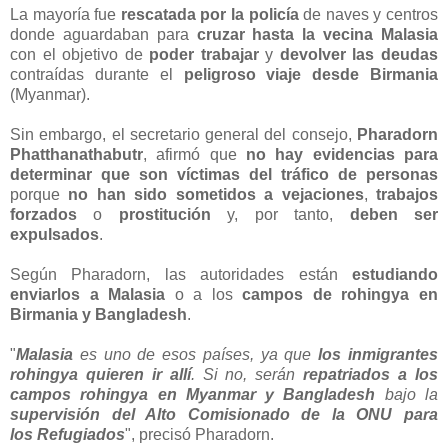
La mayoría fue
rescatada por la policía
de naves y centros
donde aguardaban para
cruzar hasta la vecina Malasia
con el objetivo de
poder trabajar
y
devolver las deudas
contraídas durante el
peligroso viaje desde Birmania
(Myanmar).
Sin embargo, el secretario general del consejo,
Pharadorn
Phatthanathabutr
, afirmó que
no hay evidencias para
determinar que son víctimas del tráfico de personas
porque
no han sido sometidos a vejaciones
,
trabajos
forzados
o
prostitución
y, por tanto,
deben ser
expulsados
.
Según Pharadorn, las autoridades están
estudiando
enviarlos a Malasia
o a los
campos de rohingya en
Birmania y Bangladesh
.
"
Malasia
es uno de esos países, ya que
los inmigrantes
rohingya quieren ir allí
. Si no, serán
repatriados a los
campos rohingya en Myanmar y Bangladesh
bajo la
supervisión del Alto Comisionado de la ONU para
los Refugiados
", precisó Pharadorn.