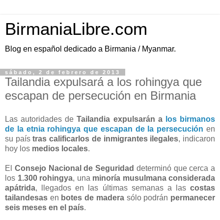
BirmaniaLibre.com
Blog en español dedicado a Birmania / Myanmar.
sábado, 2 de febrero de 2013
Tailandia expulsará a los rohingya que
escapan de persecución en Birmania
Las autoridades de
Tailandia expulsarán a
los birmanos
de la etnia rohingya que escapan de la persecución
en
su país
tras calificarlos de inmigrantes ilegales
, indicaron
hoy los
medios locales
.
El
Consejo Nacional de Seguridad
determinó que cerca a
los
1.300 rohingya
, una
minoría musulmana considerada
apátrida
, llegados en las últimas semanas a las
costas
tailandesas
en
botes de madera
sólo podrán
permanecer
seis meses en el país
.