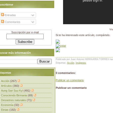
uscribirse
Entradas
Comentarios
Vi
Suscripción por e-mail
Si te ha interesado este artículo, compártelo.
uscar más información
Publicado por Juan Antonio HERGUERA TORRES
ha
Etiquetas:
Acción
,
Imágenes
tiquetas
0 comentarios:
Publicar un comentario
Acción
(267)
Artículos
(360)
Publicar un comentario
Aung San Suu Kyi
(491)
Conociendo Birmania
(69)
Desastres naturales
(71)
Economía
(32)
Etnias
(192)