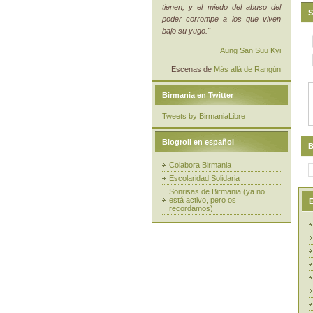
tienen, y el miedo del abuso del
S
poder corrompe a los que viven
bajo su yugo."
Aung San Suu Kyi
Escenas de
Más allá de Rangún
Birmania en Twitter
Tweets by BirmaniaLibre
Blogroll en español
B
Colabora Birmania
Escolaridad Solidaria
Sonrisas de Birmania (ya no
está activo, pero os
E
recordamos)