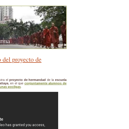
urma
 del proyecto de
tra el
proyecto de hermandad
de la
escuela
attaya
, en el que
conjuntamente alumnos de
unas pocilgas
.