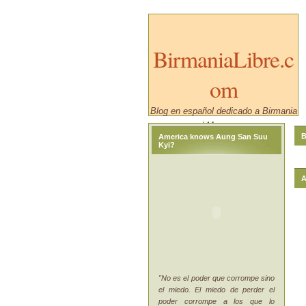
BirmaniaLibre.c
om
Blog en español dedicado a Birmania
/ Myanmar.
B
America knows Aung San Suu
Kyi?
A
"No es el poder que corrompe sino
el miedo. El miedo de perder el
poder corrompe a los que lo