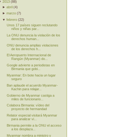
▼
2013
(
88
)
►
abril
(
4
)
►
marzo
(
7
)
▼
febrero
(
22
)
Unos 17 países siguen reclutando
niños y niñas par...
La ONU denuncia la violación de los
derechos human...
ONU denuncia amplias violaciones
de los derechos h...
El Aeropuerto Internacional de
Rangún (Myanmar) do...
Google advierte a periodistas en
Birmania que gobi...
Myanmar: En bote hacia un lugar
seguro
Ban aplaude el acuerdo Myanmar-
Kachin para relajar...
Gobierno de Myanmar castiga a
miles de funcionario...
Colabora Birmania: vídeo del
proyecto de hermandad
Relator especial visitará Myanmar
para analizar vi...
Birmania permite a la ONU el acceso
a los desplaza...
Myanmar nombra a ministro y