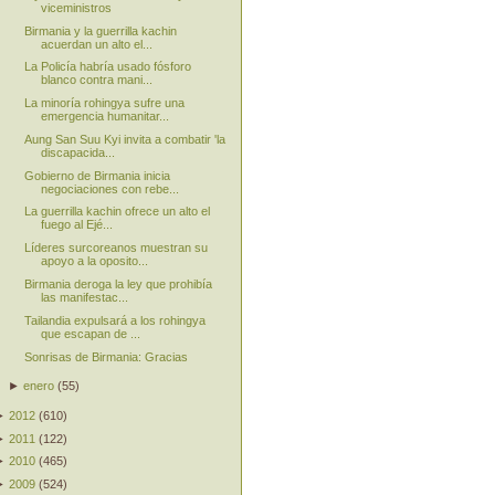
viceministros
Birmania y la guerrilla kachin
acuerdan un alto el...
La Policía habría usado fósforo
blanco contra mani...
La minoría rohingya sufre una
emergencia humanitar...
Aung San Suu Kyi invita a combatir 'la
discapacida...
Gobierno de Birmania inicia
negociaciones con rebe...
La guerrilla kachin ofrece un alto el
fuego al Ejé...
Líderes surcoreanos muestran su
apoyo a la oposito...
Birmania deroga la ley que prohibía
las manifestac...
Tailandia expulsará a los rohingya
que escapan de ...
Sonrisas de Birmania: Gracias
►
enero
(
55
)
►
2012
(
610
)
►
2011
(
122
)
►
2010
(
465
)
►
2009
(
524
)