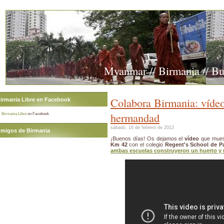
Myanmar // Birmania // B
Colabora Birmania: vídeo
irmania Libre en Facebook
hermandad
Birmania Libre
on Facebook
sábado, 16 de febrero de 2013
migos de Birmania
¡Buenos días! Os dejamos el
vídeo
que mues
Km 42
con el colegio
Regent's School de P
ambas escuelas construyeron un huerto y 