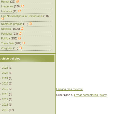
Humor
(22)
Imágenes
(256)
Lecturas
(11)
Liga Nacional para la Democracia
(116)
Nombres propios
(15)
Noticias
(1526)
Personal
(23)
Política
(155)
Thein Sein
(282)
Zarganar
(19)
rchivo del blog
►
2025
(
1
)
►
2024
(
1
)
►
2021
(
1
)
►
2020
(
1
)
►
2019
(
2
)
Entrada más reciente
►
2018
(
5
)
Suscribirse a:
Enviar comentarios (Atom)
►
2017
(
1
)
►
2016
(
9
)
►
2015
(
12
)