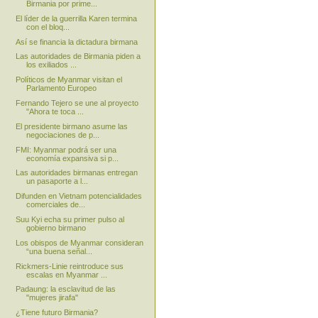
Birmania por prime...
El líder de la guerrilla Karen termina
con el bloq...
Así se financia la dictadura birmana
Las autoridades de Birmania piden a
los exiliados ...
Políticos de Myanmar visitan el
Parlamento Europeo
Fernando Tejero se une al proyecto
"Ahora te toca ...
El presidente birmano asume las
negociaciones de p...
FMI: Myanmar podrá ser una
economía expansiva si p...
Las autoridades birmanas entregan
un pasaporte a l...
Difunden en Vietnam potencialidades
comerciales de...
Suu Kyi echa su primer pulso al
gobierno birmano
Los obispos de Myanmar consideran
“una buena señal...
Rickmers-Linie reintroduce sus
escalas en Myanmar ...
Padaung: la esclavitud de las
"mujeres jirafa"
¿Tiene futuro Birmania?