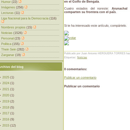
en el Golfo de Bengala
.
Humor
(22)
Imágenes
(256)
Cuatro estados del noreste:
Arunachal 
comparten su frontera con el país
.
Lecturas
(11)
Liga Nacional para la Democracia
(116)
Si te ha interesado este artículo, compártelo.
Nombres propios
(15)
Noticias
(1526)
Personal
(23)
Política
(155)
Thein Sein
(282)
Publicado por Juan Antonio HERGUERA TORRES
ha
Zarganar
(19)
Etiquetas:
Noticias
rchivo del blog
0 comentarios:
►
2025
(
1
)
Publicar un comentario
►
2024
(
1
)
Publicar un comentario
►
2021
(
1
)
►
2020
(
1
)
►
2019
(
2
)
►
2018
(
5
)
►
2017
(
1
)
►
2016
(
9
)
►
2015
(
12
)