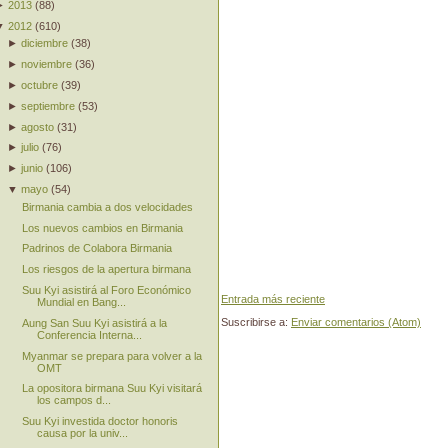
►
2013
(
88
)
▼
2012
(
610
)
►
diciembre
(
38
)
►
noviembre
(
36
)
►
octubre
(
39
)
►
septiembre
(
53
)
►
agosto
(
31
)
►
julio
(
76
)
►
junio
(
106
)
▼
mayo
(
54
)
Birmania cambia a dos velocidades
Los nuevos cambios en Birmania
Padrinos de Colabora Birmania
Los riesgos de la apertura birmana
Suu Kyi asistirá al Foro Económico
Entrada más reciente
Mundial en Bang...
Suscribirse a:
Enviar comentarios (Atom)
Aung San Suu Kyi asistirá a la
Conferencia Interna...
Myanmar se prepara para volver a la
OMT
La opositora birmana Suu Kyi visitará
los campos d...
Suu Kyi investida doctor honoris
causa por la univ...