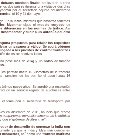
s
debates técnicos finales
se llevaron a cabo
e los dos países durante una visita de dos días
yanmar por el secretario adjunto del ministerio
arendra
, el 10 y 11 de mayo.
go. En la
India
, mientras que nosotros tenemos
cho
,
Myanmar
sigue el
modelo europeo
de
s diferencias en las normas de tráfico
. Así
e desembarcar y subir a un autobús del otro
nguna propuesta para relajar los requisitos
llevar un
pasaporte válido
. Se podrá
obtener
llegada a los
puestos de control fronterizos
ión de los respectivos lados.
 no pese más de
20kg
y un
bolso
de tamaño
les
.
 les permite hasta 16 kilometros de la frontera
, también, se les permite el paso hasta 16
s últimos nueve años. Se aprobó una resolución
oducir un servicio regular de autobuses entre
 el tema con el ministerio de transporte por
zales en diciembre de 2011, anunció que "
como
nos ocuparemos convenientemente de la solicitud
ay con el gobierno de Myanmar
".
redor de desarrollo de conectar la India con
portante, ya que la India y Myanmar comparten
0 kilómetros
, así como una
frontera marítima