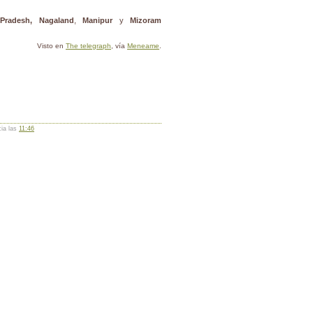
Pradesh,
Nagaland
,
Manipur
y
Mizoram
Visto en
The telegraph
, vía
Meneame
.
cia las
11:46