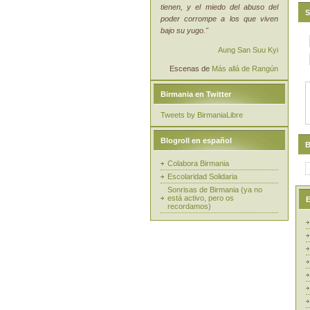
tienen, y el miedo del abuso del
S
poder corrompe a los que viven
bajo su yugo."
Aung San Suu Kyi
Escenas de
Más allá de Rangún
Birmania en Twitter
Tweets by BirmaniaLibre
Blogroll en español
B
Colabora Birmania
Escolaridad Solidaria
Sonrisas de Birmania (ya no
está activo, pero os
E
recordamos)