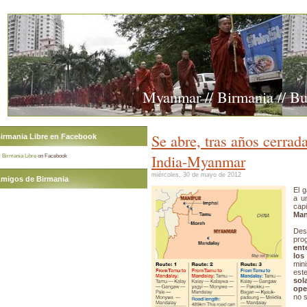
Myanmar // Birmania // B
Se abre, tras años cerrada,
irmania Libre en Facebook
India-Myanmar
Birmania Libre
on Facebook
miércoles, 30 de mayo de 2012
migos de Birmania
El 
a u
cap
Man
Des
pro
ent
los
min
est
sol
ope
no s