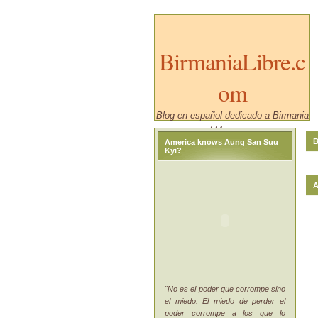
BirmaniaLibre.c
om
Blog en español dedicado a Birmania
/ Myanmar.
B
America knows Aung San Suu
Kyi?
A
"No es el poder que corrompe sino
el miedo. El miedo de perder el
poder corrompe a los que lo