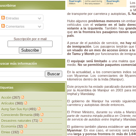
Lo
uscribirse
entr
a M
de transporte por carretera y autopistas,
S. N
Entradas
Hubo algunos
problemas menores
sin embar
vehículos con el
volante en el lado dere
Comentarios
volante a la izquierda
. También hay
grande
que
en la frontera los pasajeros tienen qu
país
.
Suscripción por e-mail
A pesar de el autobús de servicio,
no hay ni
de inmigración
. Los pasajeros tendrán que 
un visado de un mes de acceso único a la 
de Tamu y Moreh
por funcionarios de inmigrac
El
equipaje será limitado
a una maleta que
uscar más información
medio.
No se permitirán paquetes comercia
En la actualidad, a los comerciantes indios se
con Myanmar. Los comerciantes de Myanmar
kilometros dentro de la India (Manipur).
Este proyecto ha estado paralizado durante lo
tiquetas
por la Asamblea de Manipur en 2003 para intr
Imphal y Mandalay.
Acción
(267)
El gobierno de Manipur ha venido siguiendo
Artículos
(360)
carretera y autopistas desde entonces.
Aung San Suu Kyi
(491)
El Primer Ministro, durante su visita a Mani
Conociendo Birmania
(69)
parte de nuestra mirada política en Oriente, 
de servicio de autobús entre Imphal y Mandal
Desastres naturales
(71)
Economía
(32)
El gobierno también planea establecer
un cor
Myanmar
. En ese caso, el servicio será im
Etnias
(192)
una
larga y porosa frontera
de
más de 1.64