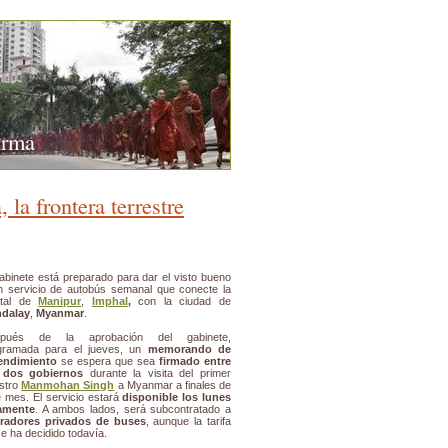
urma
 la frontera terrestre
gabinete está preparado para dar el visto bueno
n servicio de autobús semanal que conecte la
ital de
Manipur
,
Imphal
,
con la ciudad de
dalay
,
Myanmar
.
pués de la aprobación del gabinete,
gramada para el jueves, un
memorando de
endimiento
se espera que sea
firmado entre
 dos gobiernos
durante la visita del primer
istro
Manmohan Singh
a Myanmar a finales de
e mes. El servicio estará
disponible los lunes
amente
. A ambos lados, será subcontratado a
radores privados de buses
, aunque la tarifa
e ha decidido todavía.