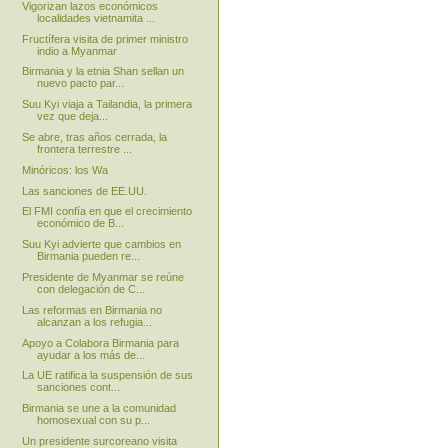
Vigorizan lazos económicos
localidades vietnamita ...
Fructífera visita de primer ministro
indio a Myanmar
Birmania y la etnia Shan sellan un
nuevo pacto par...
Suu Kyi viaja a Tailandia, la primera
vez que deja...
Se abre, tras años cerrada, la
frontera terrestre ...
Minóricos: los Wa
Las sanciones de EE.UU.
El FMI confía en que el crecimiento
económico de B...
Suu Kyi advierte que cambios en
Birmania pueden re...
Presidente de Myanmar se reúne
con delegación de C...
Las reformas en Birmania no
alcanzan a los refugia...
Apoyo a Colabora Birmania para
ayudar a los más de...
La UE ratifica la suspensión de sus
sanciones cont...
Birmania se une a la comunidad
homosexual con su p...
Un presidente surcoreano visita