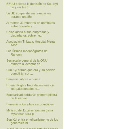
EEUU celebra la decisión de Suu Kyi
de jurar la Co...
La UE suspende sus sanciones
durante un año
Al menos 31 muertos en combates
entre guerrilla y ...
China alerta a sus empresas y
ciudadanos sobre rie...
Asociación Trikaya: Hospital Metta
Aline
Los últimos mecanógrafos de
Rangún
Secretario general de la ONU
exhorta a levantar sa...
Suu Kyi afirma que ella y su partido
cumplirán con...
Birmania, ahora o nunca
Human Rights Foundation anuncia
los galardonados c...
Escolaridad solidaria: primera piedra
de la escuel...
Birmania y los silencios cómplices
Ministro del Exterior alemán visita
Myanmar para p...
Suu Kyi entra en el parlamento de los
generales bi...