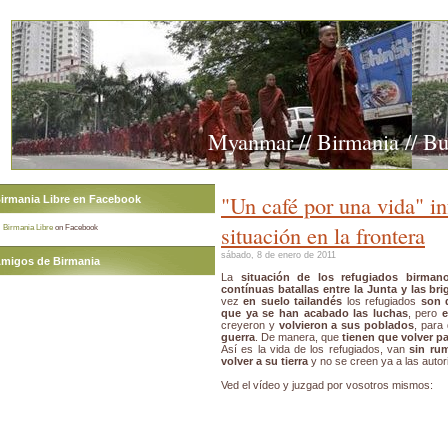
Myanmar // Birmania // B
"Un café por una vida" i
irmania Libre en Facebook
situación en la frontera
Birmania Libre
on Facebook
sábado, 8 de enero de 2011
migos de Birmania
La
situación de los refugiados birman
contínuas batallas entre la Junta y las br
vez
en suelo tailandés
los refugiados
son 
que ya se han acabado las luchas
, pero
e
creyeron y
volvieron a sus poblados
, para
guerra
. De manera, que
tienen que volver pa
Así es la vida de los refugiados, van
sin ru
volver a su tierra
y no se creen ya a las autor
Ved el vídeo y juzgad por vosotros mismos: