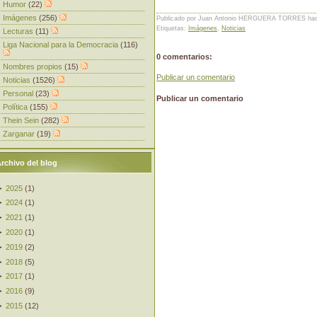
Humor
(22)
Imágenes
(256)
Publicado por Juan Antonio HERGUERA TORRES
ha
Etiquetas:
Imágenes
,
Noticias
Lecturas
(11)
Liga Nacional para la Democracia
(116)
0 comentarios:
Nombres propios
(15)
Publicar un comentario
Noticias
(1526)
Personal
(23)
Publicar un comentario
Política
(155)
Thein Sein
(282)
Zarganar
(19)
rchivo del blog
►
2025
(
1
)
►
2024
(
1
)
►
2021
(
1
)
►
2020
(
1
)
►
2019
(
2
)
►
2018
(
5
)
►
2017
(
1
)
►
2016
(
9
)
►
2015
(
12
)