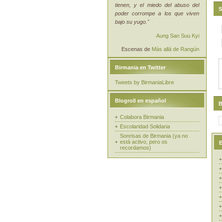
tienen, y el miedo del abuso del
S
poder corrompe a los que viven
bajo su yugo."
Aung San Suu Kyi
Escenas de
Más allá de Rangún
Birmania en Twitter
Tweets by BirmaniaLibre
Blogroll en español
B
Colabora Birmania
Escolaridad Solidaria
Sonrisas de Birmania (ya no
está activo, pero os
E
recordamos)