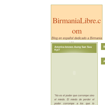
BirmaniaLibre.c
om
Blog en español dedicado a Birmania
/ Myanmar.
B
America knows Aung San Suu
Kyi?
A
"No es el poder que corrompe sino
el miedo. El miedo de perder el
poder corrompe a los que lo