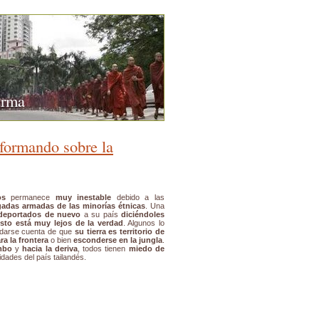
urma
nformando sobre la
os
permanece
muy inestable
debido a las
igadas armadas de las minorías étnicas
. Una
deportados de nuevo
a su país
diciéndoles
sto está muy lejos de la verdad
. Algunos lo
 darse cuenta de que
su tierra es territorio de
ra la frontera
o bien
esconderse en la jungla
.
mbo
y
hacia la deriva
, todos tienen
miedo de
idades del país tailandés.