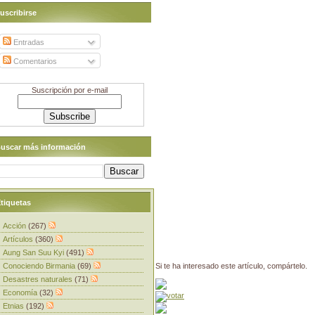
uscribirse
Entradas
Comentarios
Suscripción por e-mail
uscar más información
tiquetas
Acción
(267)
Artículos
(360)
Aung San Suu Kyi
(491)
Conociendo Birmania
(69)
Si te ha interesado este artículo, compártelo.
Desastres naturales
(71)
Economía
(32)
Etnias
(192)