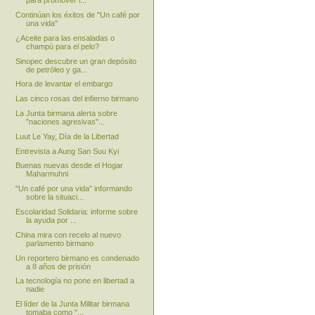
para promover l...
Continúan los éxitos de "Un café por
una vida"
¿Aceite para las ensaladas o
champú para el pelo?
Sinopec descubre un gran depósito
de petróleo y ga...
Hora de levantar el embargo
Las cinco rosas del infierno birmano
La Junta birmana alerta sobre
"naciones agresivas"...
Luut Le Yay, Día de la Libertad
Entrevista a Aung San Suu Kyi
Buenas nuevas desde el Hogar
Maharmuhni
"Un café por una vida" informando
sobre la situaci...
Escolaridad Solidaria: informe sobre
la ayuda por ...
China mira con recelo al nuevo
parlamento birmano
Un reportero birmano es condenado
a 8 años de prisión
La tecnología no pone en libertad a
nadie
El líder de la Junta Militar birmana
tomaba como "...