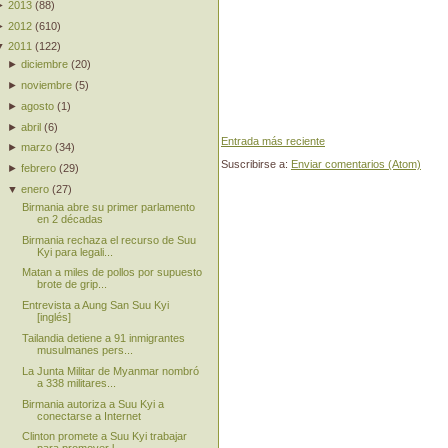
►
2013
(
88
)
►
2012
(
610
)
▼
2011
(
122
)
►
diciembre
(
20
)
►
noviembre
(
5
)
►
agosto
(
1
)
►
abril
(
6
)
Entrada más reciente
►
marzo
(
34
)
Suscribirse a:
Enviar comentarios (Atom)
►
febrero
(
29
)
▼
enero
(
27
)
Birmania abre su primer parlamento
en 2 décadas
Birmania rechaza el recurso de Suu
Kyi para legali...
Matan a miles de pollos por supuesto
brote de grip...
Entrevista a Aung San Suu Kyi
[inglés]
Tailandia detiene a 91 inmigrantes
musulmanes pers...
La Junta Militar de Myanmar nombró
a 338 militares...
Birmania autoriza a Suu Kyi a
conectarse a Internet
Clinton promete a Suu Kyi trabajar