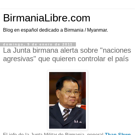
BirmaniaLibre.com
Blog en español dedicado a Birmania / Myanmar.
domingo, 9 de enero de 2011
La Junta birmana alerta sobre "naciones
agresivas" que quieren controlar el país
El jefe de la Junta Militar de Birmania, general
Than Shwe
,