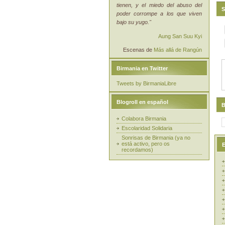
tienen, y el miedo del abuso del
S
poder corrompe a los que viven
bajo su yugo."
Aung San Suu Kyi
Escenas de
Más allá de Rangún
Birmania en Twitter
Tweets by BirmaniaLibre
Blogroll en español
B
Colabora Birmania
Escolaridad Solidaria
Sonrisas de Birmania (ya no
está activo, pero os
E
recordamos)