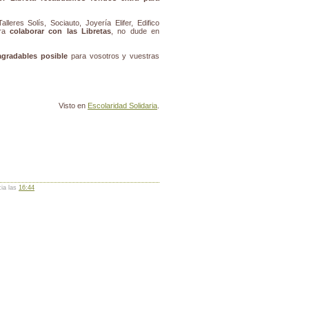
alleres Solís, Sociauto, Joyería Elifer, Edifico
era
colaborar con las Libretas
, no dude en
agradables posible
para vosotros y vuestras
Visto en
Escolaridad Solidaria
.
cia las
16:44