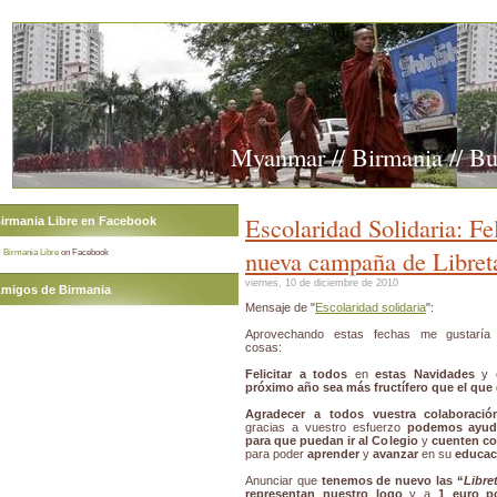
Myanmar // Birmania // B
Escolaridad Solidaria: Fe
irmania Libre en Facebook
nueva campaña de Libreta
Birmania Libre
on Facebook
viernes, 10 de diciembre de 2010
migos de Birmania
Mensaje de "
Escolaridad solidaria
":
Aprovechando estas fechas me gustaría 
cosas:
Felicitar a todos
en
estas Navidades
y 
próximo año sea más fructífero que el que
Agradecer a todos vuestra colaboració
gracias a vuestro esfuerzo
podemos ayuda
para que puedan ir al Colegio
y
cuenten co
para poder
aprender
y
avanzar
en su
educac
Anunciar que
tenemos de nuevo las “
Libre
representan nuestro logo
y a
1 euro po