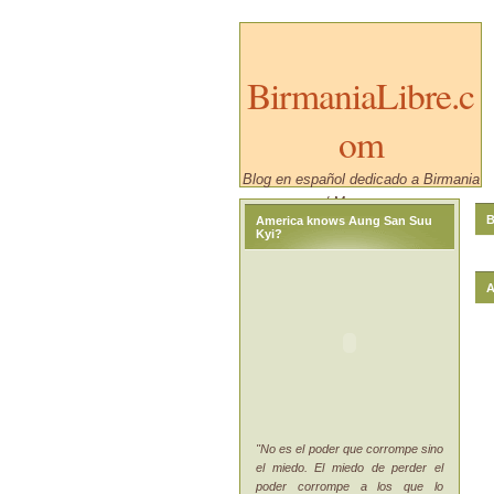
BirmaniaLibre.c
om
Blog en español dedicado a Birmania
/ Myanmar.
B
America knows Aung San Suu
Kyi?
A
"No es el poder que corrompe sino
el miedo. El miedo de perder el
poder corrompe a los que lo