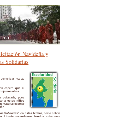
urma
licitación Navideña y
s Solidarias
comunicar varias
en espera
que el
 dejamos atrás
.
n
voluntaria, pues
r a estos niños
n material escolar
ión
.
tas Solidarias
” en estas fechas
, como sabéis
r Libreta
recaudamos fondos extra para