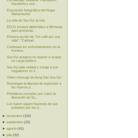
Escolaridad Solidaria: Felicitación
Navideña y nue...
Exposición fotográfica del Hogar
Maharmuhni
La vida de Suu Kyi al cine
EEUU enviará diplomático a Birmania
para presionar...
Primera acción de "Un café por una
vida": "Cafetad...
Continúan los enfrentamientos en la
frontera
Suu Kyi asegura no aspirar a ocupar
un cargo político
Suu Kyi pide unidad y coraje a sus
seguidores en e...
Vídeo-mensaje de Aung San Suu Kyi
Restringen la libertad de expresión a
los nuevos p...
Periódicos cerrados por cubrir la
liberación de Su...
Los Karen siguen huyendo de sus
poblados por los a...
►
noviembre
(
102
)
►
septiembre
(
23
)
►
agosto
(
41
)
►
julio
(
32
)