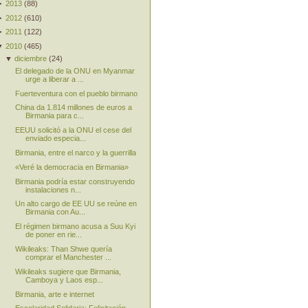
►
2013
(
88
)
►
2012
(
610
)
►
2011
(
122
)
▼
2010
(
465
)
▼
diciembre
(
24
)
El delegado de la ONU en Myanmar
urge a liberar a ...
Fuerteventura con el pueblo birmano
China da 1.814 millones de euros a
Birmania para c...
EEUU solicitó a la ONU el cese del
enviado especia...
Birmania, entre el narco y la guerrilla
«Veré la democracia en Birmania»
Birmania podría estar construyendo
instalaciones n...
Un alto cargo de EE UU se reúne en
Birmania con Au...
El régimen birmano acusa a Suu Kyi
de poner en rie...
Wikileaks: Than Shwe quería
comprar el Manchester ...
Wikileaks sugiere que Birmania,
Camboya y Laos esp...
Birmania, arte e internet