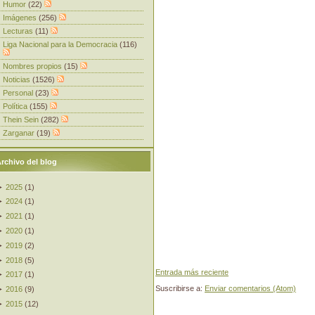
Humor
(22)
Imágenes
(256)
Lecturas
(11)
Liga Nacional para la Democracia
(116)
Nombres propios
(15)
Noticias
(1526)
Personal
(23)
Política
(155)
Thein Sein
(282)
Zarganar
(19)
rchivo del blog
►
2025
(
1
)
►
2024
(
1
)
►
2021
(
1
)
►
2020
(
1
)
►
2019
(
2
)
►
2018
(
5
)
Entrada más reciente
►
2017
(
1
)
Suscribirse a:
Enviar comentarios (Atom)
►
2016
(
9
)
►
2015
(
12
)