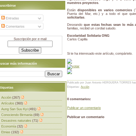
nuestros proyectos
.
uscribirse
Están
disponibles en varios comercios
(T
Puerta del Mar, etc.) y a todo el que qui
solicitarlas
.
Entradas
Deseando
que estas fechas sean lo más 
Comentarios
familias, recibid un cordial saludo.
Escolaridad Solidaria ONG
Suscripción por e-mail
Carlos Capilla
Si te ha interesado este artículo, compártelo.
uscar más información
Publicado por Juan Antonio HERGUERA TORRES
ha
Etiquetas:
Acción
tiquetas
Acción
(267)
0 comentarios:
Artículos
(360)
Publicar un comentario
Aung San Suu Kyi
(491)
Conociendo Birmania
(69)
Publicar un comentario
Desastres naturales
(71)
Economía
(32)
Etnias
(192)