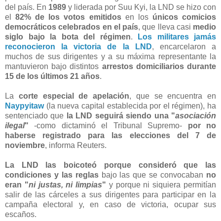
del país. En
1989
y liderada por Suu Kyi, la LND se hizo con
el
82% de los votos emitidos
en los
únicos comicios
democráticos celebrados en el país
, que lleva casi
medio
siglo bajo la bota del régimen
.
Los militares jamás
reconocieron la victoria de la LND
, encarcelaron a
muchos de sus dirigentes y a su máxima representante la
mantuvieron bajo distintos
arrestos domiciliarios durante
15 de los últimos 21 años
.
La
corte especial de apelación
, que se encuentra en
Naypyitaw
(la nueva capital establecida por el régimen), ha
sentenciado que
la LND seguirá siendo una "
asociación
ilegal
"
-como dictaminó el Tribunal Supremo-
por no
haberse registrado para las elecciones del 7 de
noviembre
, informa Reuters.
La LND las boicoteó porque consideró que las
condiciones y las reglas
bajo las que se convocaban
no
eran "
ni justas, ni limpias
"
y porque ni siquiera permitían
salir de las cárceles a sus dirigentes para participar en la
campaña electoral y, en caso de victoria, ocupar sus
escaños.