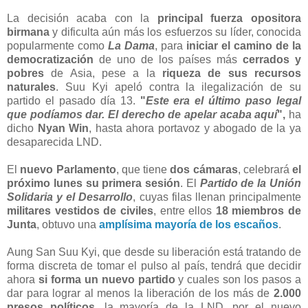
La decisión acaba con la
principal fuerza opositora
birmana
y dificulta aún más los esfuerzos su líder, conocida
popularmente como
La Dama
, para
iniciar el camino de la
democratización
de uno de los países más
cerrados y
pobres
de Asia, pese a la
riqueza de sus recursos
naturales
. Suu Kyi apeló contra la ilegalización de su
partido el pasado día 13.
"
Este era el último paso legal
que podíamos dar. El derecho de apelar acaba aquí
",
ha
dicho
Nyan Win
, hasta ahora portavoz y abogado de la ya
desaparecida LND.
El
nuevo Parlamento
, que tiene
dos cámaras
, celebrará
el
próximo lunes su primera sesión
. El
Partido de la Unión
Solidaria y el Desarrollo
, cuyas filas llenan principalmente
militares vestidos de civiles
, entre ellos
18 miembros de
Junta
, obtuvo una
amplísima mayoría de los escaños
.
Aung San Suu Kyi, que desde su liberación está tratando de
forma discreta de tomar el pulso al país, tendrá que decidir
ahora
si forma un nuevo partido
y cuales son los pasos a
dar para lograr al menos la liberación de los más de
2.000
presos políticos
, la mayoría de la LND, por el nuevo