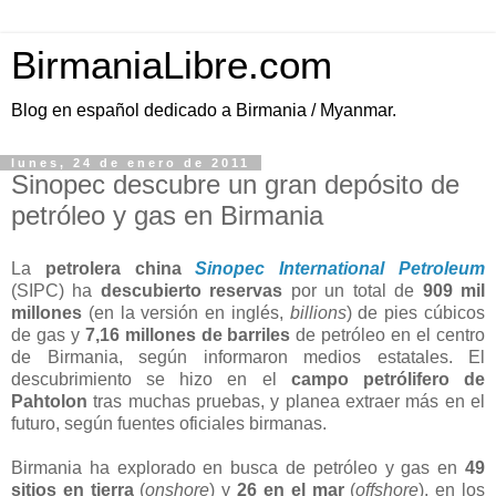
BirmaniaLibre.com
Blog en español dedicado a Birmania / Myanmar.
lunes, 24 de enero de 2011
Sinopec descubre un gran depósito de
petróleo y gas en Birmania
La
petrolera china
Sinopec International Petroleum
(SIPC) ha
descubierto reservas
por un total de
909 mil
millones
(en la versión en inglés,
billions
) de pies cúbicos
de gas y
7,16 millones de barriles
de petróleo en el centro
de Birmania, según informaron medios estatales. El
descubrimiento se hizo en el
campo petrólifero de
Pahtolon
tras muchas pruebas, y planea extraer más en el
futuro, según fuentes oficiales birmanas.
Birmania ha explorado en busca de petróleo y gas en
49
sitios en tierra
(
onshore
) y
26 en el mar
(
offshore
), en los