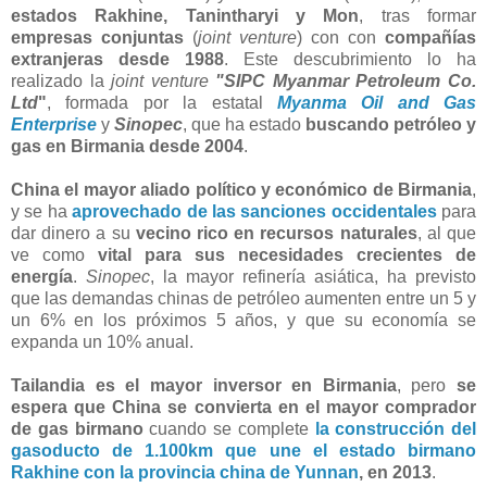
estados Rakhine, Tanintharyi y Mon
, tras formar
empresas conjuntas
(
joint venture
) con con
compañías
extranjeras desde 1988
. Este descubrimiento lo ha
realizado la
joint venture
"SIPC Myanmar Petroleum Co.
Ltd
"
, formada por la estatal
Myanma Oil and Gas
Enterprise
y
Sinopec
, que ha estado
buscando petróleo y
gas en Birmania desde 2004
.
China el mayor aliado político y económico de Birmania
,
y se ha
aprovechado de las sanciones occidentales
para
dar dinero a su
vecino rico en recursos naturales
, al que
ve como
vital para sus necesidades crecientes de
energía
.
Sinopec
, la mayor refinería asiática, ha previsto
que las demandas chinas de petróleo aumenten entre un 5 y
un 6% en los próximos 5 años, y que su economía se
expanda un 10% anual.
Tailandia es el mayor inversor en Birmania
, pero
se
espera que China se convierta en el mayor comprador
de gas birmano
cuando se complete
la construcción del
gasoducto de 1.100km que une el estado birmano
Rakhine con la provincia china de Yunnan
, en 2013
.