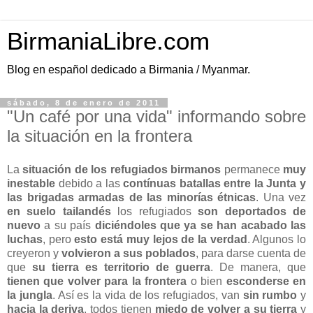
BirmaniaLibre.com
Blog en español dedicado a Birmania / Myanmar.
sábado, 8 de enero de 2011
"Un café por una vida" informando sobre
la situación en la frontera
La
situación de los refugiados birmanos
permanece
muy
inestable
debido a las
contínuas batallas entre la Junta y
las brigadas armadas de las minorías étnicas
. Una vez
en suelo tailandés
los refugiados
son deportados de
nuevo
a su país
diciéndoles que ya se han acabado las
luchas
, pero
esto está muy lejos de la verdad
. Algunos lo
creyeron y
volvieron a sus poblados
, para darse cuenta de
que
su tierra es territorio de guerra
. De manera, que
tienen que volver para la frontera
o bien
esconderse en
la jungla
. Así es la vida de los refugiados, van
sin rumbo
y
hacia la deriva
, todos tienen
miedo de volver a su tierra
y