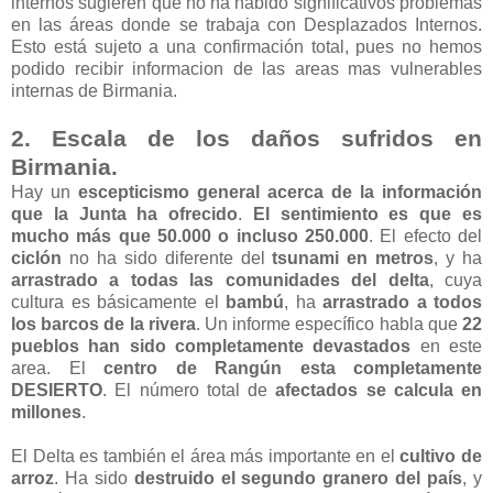
internos sugieren que no ha habido significativos problemas
en las áreas donde se trabaja con Desplazados Internos.
Esto está sujeto a una confirmación total, pues no hemos
podido recibir informacion de las areas mas vulnerables
internas de Birmania.
2. Escala de los daños sufridos en
Birmania.
Hay un
escepticismo general acerca de la información
que la Junta ha ofrecido
.
El sentimiento es que es
mucho más que 50.000 o incluso 250.000
. El efecto del
ciclón
no ha sido diferente del
tsunami en metros
, y ha
arrastrado a todas las comunidades del delta
, cuya
cultura es básicamente el
bambú
, ha
arrastrado a todos
los barcos de la rivera
. Un informe específico habla que
22
pueblos han sido completamente devastados
en este
area. El
centro de Rangún esta completamente
DESIERTO
. El número total de
afectados se calcula en
millones
.
El Delta es también el área más importante en el
cultivo de
arroz
. Ha sido
destruido el segundo granero del país
, y