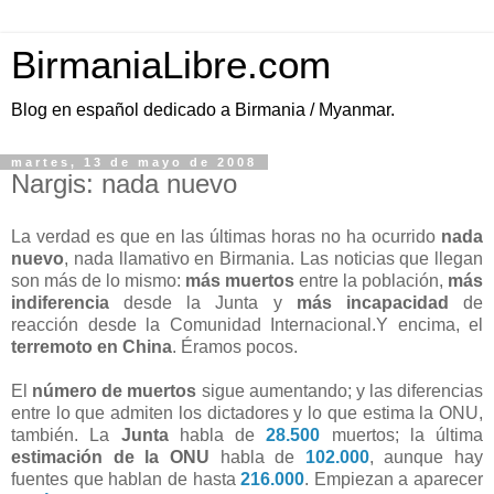
BirmaniaLibre.com
Blog en español dedicado a Birmania / Myanmar.
martes, 13 de mayo de 2008
Nargis: nada nuevo
La verdad es que en las últimas horas no ha ocurrido
nada
nuevo
, nada llamativo en Birmania. Las noticias que llegan
son más de lo mismo:
más muertos
entre la población,
más
indiferencia
desde la Junta y
más incapacidad
de
reacción desde la Comunidad Internacional.Y encima, el
terremoto en China
. Éramos pocos.
El
número de muertos
sigue aumentando; y las diferencias
entre lo que admiten los dictadores y lo que estima la ONU,
también. La
Junta
habla de
28.500
muertos; la última
estimación de la ONU
habla de
102.000
, aunque hay
fuentes que hablan de hasta
216.000
. Empiezan a aparecer