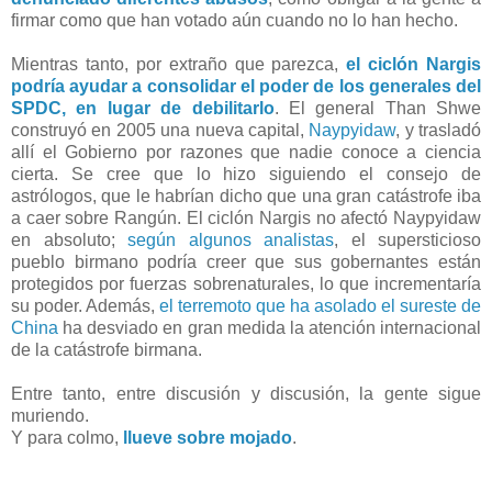
firmar como que han votado aún cuando no lo han hecho.
Mientras tanto, por extraño que parezca,
el ciclón Nargis
podría ayudar a consolidar el poder de los generales del
SPDC, en lugar de debilitarlo
. El general Than Shwe
construyó en 2005 una nueva capital,
Naypyidaw
, y trasladó
allí el Gobierno por razones que nadie conoce a ciencia
cierta. Se cree que lo hizo siguiendo el consejo de
astrólogos, que le habrían dicho que una gran catástrofe iba
a caer sobre Rangún. El ciclón Nargis no afectó Naypyidaw
en absoluto;
según algunos analistas
, el supersticioso
pueblo birmano podría creer que sus gobernantes están
protegidos por fuerzas sobrenaturales, lo que incrementaría
su poder. Además,
el terremoto que ha asolado el sureste de
China
ha desviado en gran medida la atención internacional
de la catástrofe birmana.
Entre tanto, entre discusión y discusión, la gente sigue
muriendo.
Y para colmo,
llueve sobre mojado
.