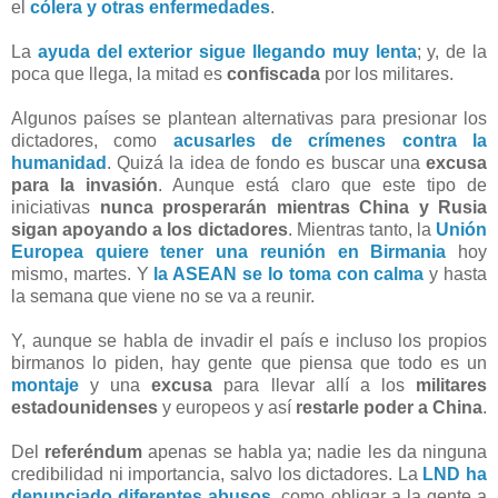
el
cólera y otras enfermedades
.
La
ayuda del exterior sigue llegando muy lenta
; y, de la
poca que llega, la mitad es
confiscada
por los militares.
Algunos países se plantean alternativas para presionar los
dictadores, como
acusarles de crímenes contra la
humanidad
. Quizá la idea de fondo es buscar una
excusa
para la invasión
. Aunque está claro que este tipo de
iniciativas
nunca prosperarán mientras China y Rusia
sigan apoyando a los dictadores
. Mientras tanto, la
Unión
Europea quiere tener una reunión en Birmania
hoy
mismo, martes. Y
la ASEAN se lo toma con calma
y hasta
la semana que viene no se va a reunir.
Y, aunque se habla de invadir el país e incluso los propios
birmanos lo piden, hay gente que piensa que todo es un
montaje
y una
excusa
para llevar allí a los
militares
estadounidenses
y europeos y así
restarle poder a China
.
Del
referéndum
apenas se habla ya; nadie les da ninguna
credibilidad ni importancia, salvo los dictadores. La
LND ha
denunciado diferentes abusos
, como obligar a la gente a