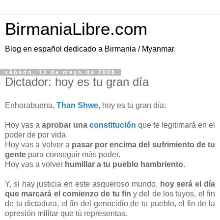
BirmaniaLibre.com
Blog en español dedicado a Birmania / Myanmar.
sábado, 10 de mayo de 2008
Dictador: hoy es tu gran día
Enhorabuena,
Than Shwe
, hoy es tu gran día:
Hoy vas a
aprobar una
constitución
que te legitimará en el
poder de por vida.
Hoy vas a volver a
pasar por encima del sufrimiento de tu
gente
para conseguir más poder.
Hoy vas a volver
humillar a tu pueblo hambriento
.
Y, si hay justicia en este asqueroso mundo,
hoy será el día
que marcará el comienzo de tu fin
y del de los tuyos, el fin
de tu dictadura, el fin del genocidio de tu pueblo, el fin de la
opresión militar que tú representas.