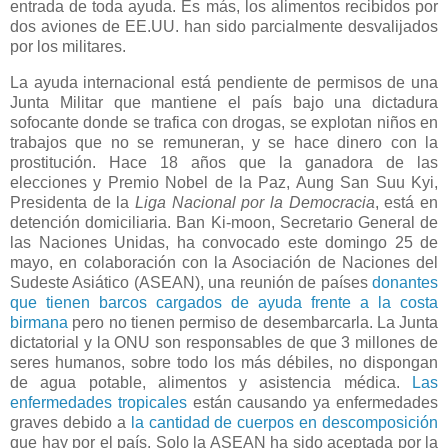
entrada de toda ayuda. Es más, los alimentos recibidos por
dos aviones de EE.UU. han sido parcialmente desvalijados
por los militares.
La ayuda internacional está pendiente de permisos de una
Junta Militar que mantiene el país bajo una dictadura
sofocante donde se trafica con drogas, se explotan niños en
trabajos que no se remuneran, y se hace dinero con la
prostitución. Hace 18 años que la ganadora de las
elecciones y Premio Nobel de la Paz, Aung San Suu Kyi,
Presidenta de la
Liga Nacional por la Democracia
, está en
detención domiciliaria. Ban Ki-moon, Secretario General de
las Naciones Unidas, ha convocado este domingo 25 de
mayo, en colaboración con la Asociación de Naciones del
Sudeste Asiático (ASEAN), una reunión de países
donantes
que tienen barcos cargados de ayuda frente a la costa
birmana
pero no tienen permiso de desembarcarla. La Junta
dictatorial y la ONU son responsables de que 3 millones de
seres humanos, sobre todo los más débiles, no dispongan
de agua potable, alimentos y asistencia médica.
Las
enfermedades tropicales
están causando ya enfermedades
graves debido a
la cantidad de cuerpos en descomposición
que hay por el país. Solo la ASEAN ha sido aceptada por la