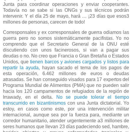
Junta para coordinar operaciones y enviar cooperantes.
Todavía no se sabe si las ONGs y sus técnicos podrán
intervenir. Y el día 25 de mayo, hará … ¡23 días que esos3
millones de personas, carecen de todo!
Corresponsales y ex corresponsales de guerra odiamos las
guerra pero no somos sistemáticamente pacifistas. Yo no
comprendo que el Secretario General de la ONU esté
discutiendo con unos facinerosos, si van a pagar sus
deudas o no. No creo que Francia o Gran Bretaña o Estados
Unidos, que
tienen barcos y aviones cargados y listos para
repartir la ayuda,
hayan sacado el tema de los pagos de
esta operación, 6.462 millones de euros o deudas
atrasadas. Se han conseguido visados para 17 expertos del
Programa Mundial de Alimentos (PMA) que no pueden salir
hacia los 120 campamentos de refugiados de la región de
Irrawady, en el delta.
No se puede tolerar el tiempo
transcurrido en bizantinismos
con una Junta dictatorial. Yo
estoy, en casos como este, por una intervención militar
internacional, aunque sea por la fuerza para, mediante un
corredor humanitario, atender urgentemente a3 millones de
seres humanos que llevan 23 días padeciendo sed, hambre,