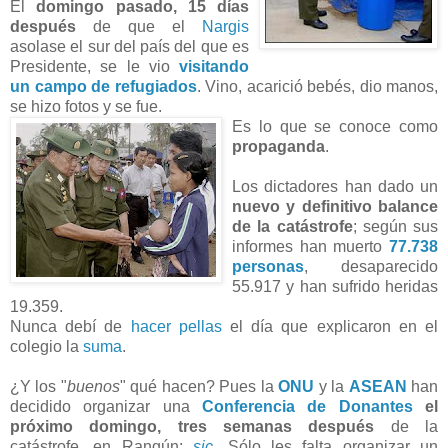
El
domingo pasado, 15 días
después
de que el
Nargis
asolase el sur del país del que es
Presidente, se le vio
visitando
un campo de refugiados
. Vino, acarició bebés, dio manos,
se hizo fotos y se fue.
Es lo que se conoce como
propaganda
.
Los dictadores han dado un
nuevo y definitivo balance
de la catástrofe
; según sus
informes han muerto
77.738
personas
, desaparecido
55.917 y han sufrido heridas
19.359.
Nunca debí de
hacer pellas
el día que explicaron en el
colegio la
suma
.
¿Y los "
buenos
" qué hacen? Pues la
ONU
y la
ASEAN
han
decidido organizar una
Conferencia de Donantes
el
próximo domingo, tres semanas después
de la
catástrofe, en Rangún;
sic
. Sólo les falta organizar un