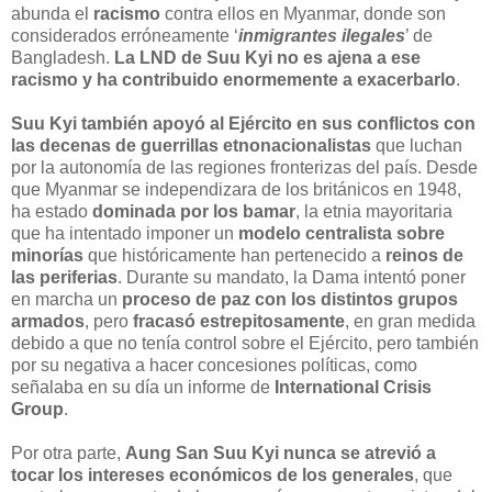
abunda el
racismo
contra ellos en Myanmar, donde son
considerados erróneamente ‘
inmigrantes ilegales
’ de
Bangladesh.
La LND de Suu Kyi no es ajena a ese
racismo y ha contribuido enormemente a exacerbarlo
.
Suu Kyi también apoyó al Ejército en sus conflictos con
las decenas de guerrillas etnonacionalistas
que luchan
por la autonomía de las regiones fronterizas del país. Desde
que Myanmar se independizara de los británicos en 1948,
ha estado
dominada por los bamar
, la etnia mayoritaria
que ha intentado imponer un
modelo centralista sobre
minorías
que históricamente han pertenecido a
reinos de
las periferias
. Durante su mandato, la Dama intentó poner
en marcha un
proceso de paz con los distintos grupos
armados
, pero
fracasó estrepitosamente
, en gran medida
debido a que no tenía control sobre el Ejército, pero también
por su negativa a hacer concesiones políticas, como
señalaba en su día un informe de
International Crisis
Group
.
Por otra parte,
Aung San Suu Kyi nunca se atrevió a
tocar los intereses económicos de los generales
, que