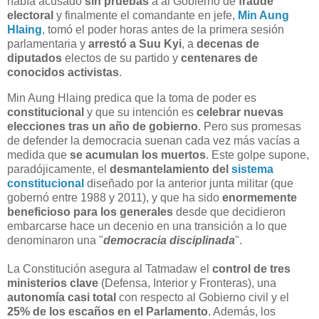
había acusado
sin pruebas
a al Gobierno de
fraude
electoral
y finalmente el comandante en jefe,
Min Aung
Hlaing
, tomó el poder horas antes de la primera sesión
parlamentaria y
arrestó a Suu Kyi
, a
decenas de
diputados
electos de su partido y
centenares de
conocidos activistas
.
Min Aung Hlaing predica que la toma de poder es
constitucional
y que su intención es
celebrar nuevas
elecciones tras un año de gobierno
. Pero sus promesas
de defender la democracia suenan cada vez más vacías a
medida que
se acumulan los muertos
. Este golpe supone,
paradójicamente, el
desmantelamiento del
sistema
constitucional
diseñado por la anterior junta militar (que
gobernó entre 1988 y 2011), y que ha sido
enormemente
beneficioso para los generales
desde que decidieron
embarcarse hace un decenio en una transición a lo que
denominaron una "
democracia disciplinada
".
La Constitución asegura al Tatmadaw el
control de tres
ministerios clave
(Defensa, Interior y Fronteras), una
autonomía casi total
con respecto al Gobierno civil y el
25% de los escaños en el Parlamento
. Además, los