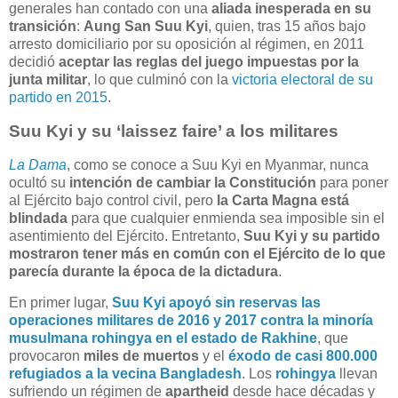
generales han contado con una
aliada inesperada en su
transición
:
Aung San Suu Kyi
, quien, tras 15 años bajo
arresto domiciliario por su oposición al régimen, en 2011
decidió
aceptar las reglas del juego impuestas por la
junta militar
, lo que culminó con la
victoria electoral de su
partido en 2015
.
Suu Kyi y su ‘laissez faire’ a los militares
La Dama
, como se conoce a Suu Kyi en Myanmar, nunca
ocultó su
intención de cambiar la Constitución
para poner
al Ejército bajo control civil, pero
la Carta Magna está
blindada
para que cualquier enmienda sea imposible sin el
asentimiento del Ejército. Entretanto,
Suu Kyi y su partido
mostraron tener más en común con el Ejército de lo que
parecía durante la época de la dictadura
.
En primer lugar,
Suu Kyi apoyó sin reservas las
operaciones militares de 2016 y 2017 contra la minoría
musulmana rohingya en el estado de Rakhine
, que
provocaron
miles de muertos
y el
éxodo de casi 800.000
refugiados a la vecina Bangladesh
. Los
rohingya
llevan
sufriendo un régimen de
apartheid
desde hace décadas y