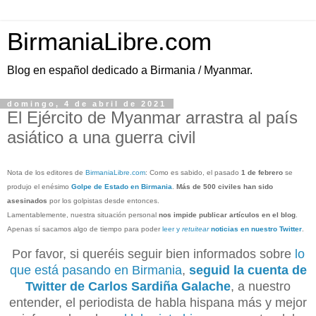
BirmaniaLibre.com
Blog en español dedicado a Birmania / Myanmar.
domingo, 4 de abril de 2021
El Ejército de Myanmar arrastra al país
asiático a una guerra civil
Nota de los editores de
BirmaniaLibre.com
: Como es sabido, el pasado
1 de febrero
se
produjo el enésimo
Golpe de Estado en Birmania
.
Más de 500 civiles han sido
asesinados
por los golpistas desde entonces.
Lamentablemente, nuestra situación personal
nos impide publicar artículos en el blog
.
Apenas sí sacamos algo de tiempo para poder
leer y
retuitear
noticias en nuestro Twitter
.
Por favor, si queréis seguir bien informados sobre
lo
que está pasando en Birmania
,
seguid la cuenta de
Twitter de Carlos Sardiña Galache
, a nuestro
entender, el periodista de habla hispana más y mejor