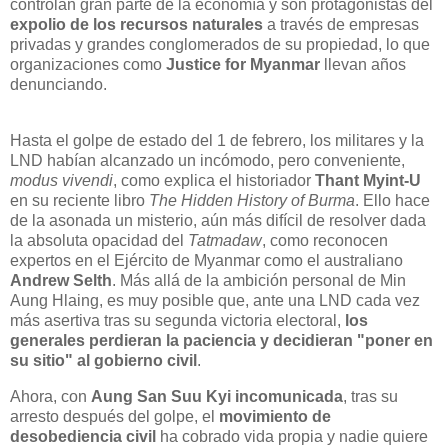
controlan gran parte de la economía y son protagonistas del
expolio de los recursos naturales
a través de empresas
privadas y grandes conglomerados de su propiedad, lo que
organizaciones como
Justice for Myanmar
llevan años
denunciando.
Hasta el golpe de estado del 1 de febrero, los militares y la
LND habían alcanzado un incómodo, pero conveniente,
modus vivendi
, como explica el historiador
Thant Myint-U
en su reciente libro
The Hidden History of Burma
. Ello hace
de la asonada un misterio, aún más difícil de resolver dada
la absoluta opacidad del
Tatmadaw
, como reconocen
expertos en el Ejército de Myanmar como el australiano
Andrew Selth
. Más allá de la ambición personal de Min
Aung Hlaing, es muy posible que, ante una LND cada vez
más asertiva tras su segunda victoria electoral,
los
generales perdieran la paciencia y decidieran "poner en
su sitio" al gobierno civil
.
Ahora, con
Aung San Suu Kyi incomunicada
, tras su
arresto después del golpe, el
movimiento de
desobediencia civil
ha cobrado vida propia y nadie quiere