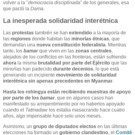
volver a la "
democracia disciplinada
" de los generales, esa
que pactó la
Dama
.
La inesperada solidaridad interétnica
Las
protestas
también se han
extendido
a la mayoría de
las
regiones
donde habitan las
minorías étnicas
, que
demandan una
nueva constitución federalista
. Mientras
tanto, los
bamar
que viven en las
zonas centrales
,
alejados de los conflictos en las fronteras, están sufriendo
ahora
la misma
brutalidad por parte del Ejército
que las
minorías han padecido
durante decenios
, lo que está
generando un incipiente
movimiento de solidaridad
interétnica sin apenas precedentes en Myanmar
.
Hasta los rohingya están recibiendo muestras de apoyo
por parte de los
bamar
, que en algunos casos han
manifestado su arrepentimiento por no haberlos apoyado
cuando el
Tatmadaw
los estaba masacrando hace cuatro
años, algo impensable hace solo unos meses.
Asimismo, un
grupo de diputados electos
en las últimas
elecciones ha formado un
gobierno clandestino
, el
Comité