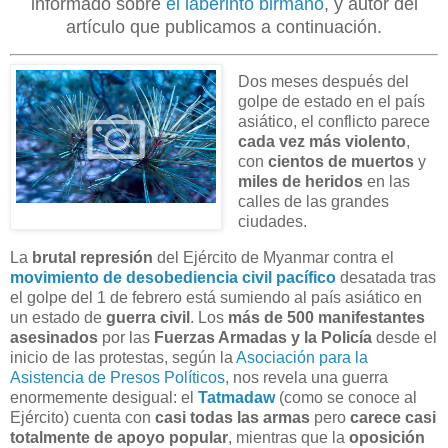
informado sobre
el laberinto birmano
, y autor del
artículo que publicamos a continuación.
Dos meses después del
golpe de estado en el país
asiático, el conflicto parece
cada vez más violento
,
con
cientos de muertos
y
miles de heridos
en las
calles de las grandes
ciudades.
La
brutal represión
del Ejército de Myanmar contra el
movimiento de desobediencia civil pacífico
desatada tras
el golpe del 1 de febrero está sumiendo al país asiático en
un estado de
guerra civil
. Los
más de 500 manifestantes
asesinados
por las
Fuerzas Armadas y la Policía
desde el
inicio de las protestas, según la
Asociación para la
Asistencia de Presos Políticos
, nos revela una guerra
enormemente desigual: el
Tatmadaw
(como se conoce al
Ejército) cuenta con
casi todas las armas
pero
carece casi
totalmente de apoyo popular
, mientras que la
oposición