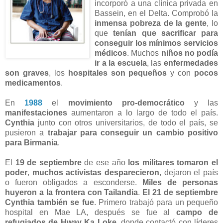
incorporó a una clínica privada en
Bassein, en el Delta. Comprobó la
inmensa pobreza de la gente
, lo
que
tenían que sacrificar para
conseguir los mínimos servicios
médicos
. Muchos
niños no podía
ir a la escuela
, las
enfermedades
son graves
, los
hospitales son pequeños
y con
pocos
medicamentos
.
En
1988
el
movimiento pro-democrático
y las
manifestaciones
aumentaron a lo largo de todo el país.
Cynthia
junto con otros universitarios, de todo el país, se
pusieron a
trabajar para conseguir un cambio positivo
para Birmania
.
El
19 de septiembre
de ese año
los militares tomaron el
poder
,
muchos activistas desparecieron
, dejaron el país
o fueron obligados a esconderse.
Miles de personas
huyeron a la frontera con Tailandia
.
El 21 de septiembre
Cynthia también se fue
. Primero trabajó para un pequeño
hospital en Mae LA, después se fue al
campo de
refugiados de Hway Ka Loke
, donde contactó con líderes