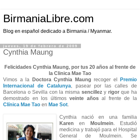
BirmaniaLibre.com
Blog en español dedicado a Birmania / Myanmar.
jueves, 19 de febrero de 2009
Cynthia Maung
Felicidades Cynthia Maung, por tus 20 años al frente de
la Clinica Mae Tao
Vimos a la
Doctora Cynthia Maung
recoger el
Premio
Internacional de Catalunya
, pasear por las calles de
Barcelona o Sevilla con la misma
sencillez
y
rigor
que ha
demostrado en los últimos
veinte años
al frente de la
Clínica Mae Tao
en
Mae Sot
.
Cynthia nació en una familia
Karen
en
Moulmein
. Estudió
medicina y trabajó para el Hospital
General de Moulmein. Se