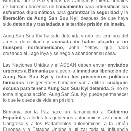
Birmania por la Paz y todas las Campañas Internacionales
de Birmana hacemos un
llamamiento
para
intensificar los
esfuerzos diplomáticos
para
garantizar la seguridad
y la
liberación de Aung San Suu Kyi
, después de que haya
sido
detenida y trasladada a la terrible prisión de Insein
.
Aung San Suu Kyi ha sido detenida y roto los terminos del
arresto domiciliario y
acusada de haber alojado a un
huesped norteamericano
, John Yettaw, que nadó
cruzando el Lago Inya y se nego a abandonar su casa.
Las Naciones Unidas y el ASEAN deben enviar
enviados
urgentes a Birmania
para pedir la
inmediata liberación de
Aung San Suu Kyi y todos los prisioneros políticos
birmanos
. Los generales birmanos van a utilizar
cualquier
excusa para tener a Aung San Suu Kyi detenida
. Si no se
toma ninguna acción, Aung San Suu Kyi puede permanecer
lo que le quede de vida en prisión.
Birmania por la Paz hace un llamamiento al
Gobierno
Español
y a todos los gobiernos autonomicos así como al
Congreso y a los Parlamentos autonomicos, a la Unión
Europea y a Estados Unidos a utilizar toda su influencia