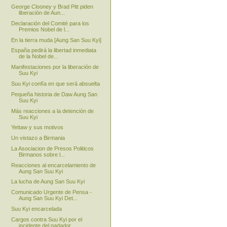
George Clooney y Brad Pitt piden
liberación de Aun...
Declaración del Comité para los
Premios Nobel de l...
En la tierra muda [Aung San Suu Kyi]
España pedirá la libertad inmediata
de la Nobel de...
Manifestaciones por la liberación de
Suu Kyi
Suu Kyi confía en que será absuelta
Pequeña historia de Daw Aung San
Suu Kyi
Más reacciones a la detención de
Suu Kyi
Yettaw y sus motivos
Un vistazo a Birmania
La Asociacion de Presos Politicos
Birmanos sobre l...
Reacciones al encarcelamiento de
Aung San Suu Kyi
La lucha de Aung San Suu Kyi
Comunicado Urgente de Pensa -
Aung San Suu Kyi Det...
Suu Kyi encarcelada
Cargos contra Suu Kyi por el
incidente del nadador