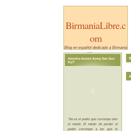
BirmaniaLibre.c
om
Blog en español dedicado a Birmania
/ Myanmar.
B
America knows Aung San Suu
Kyi?
A
"No es el poder que corrompe sino
el miedo. El miedo de perder el
poder corrompe a los que lo