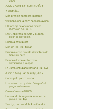
1990
Juicio a Aung San Suu Kyi, día 8
Y además...
Más presión sobre los militares
"Birmania por la paz" necesita ayuda
El Consejo de Ancianos pide la
liberación de Suu K...
Los Gobiernos de Asia y Europa
piden la liberación...
Libera a esta mujer
Más de 600.000 firmas
Bimarnia cesa arresto domicliario de
San Suu pero ...
Birmania levanta el arresto
domiciliario a la opos...
La Junta estudiaba liberar a Suu Kyi
Juicio a Aung San Suu Kyi, día 7
Como gato panza arriba
Los vetos ruso y chino "niegan" el
progreso birmano
Caso número 47/2009
Encarando la segunda semana del
juicio a Suu Kyi.
Suu Kyi, premio Mahatma Gandhi