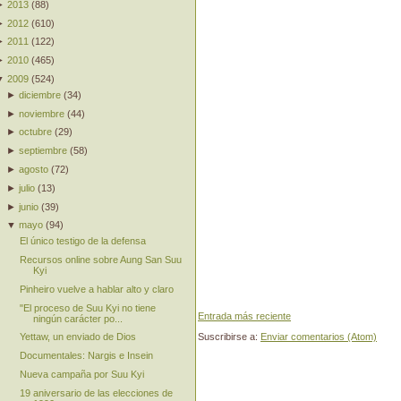
►
2013
(
88
)
►
2012
(
610
)
►
2011
(
122
)
►
2010
(
465
)
▼
2009
(
524
)
►
diciembre
(
34
)
►
noviembre
(
44
)
►
octubre
(
29
)
►
septiembre
(
58
)
►
agosto
(
72
)
►
julio
(
13
)
►
junio
(
39
)
▼
mayo
(
94
)
El único testigo de la defensa
Recursos online sobre Aung San Suu
Kyi
Pinheiro vuelve a hablar alto y claro
"El proceso de Suu Kyi no tiene
Entrada más reciente
ningún carácter po...
Yettaw, un enviado de Dios
Suscribirse a:
Enviar comentarios (Atom)
Documentales: Nargis e Insein
Nueva campaña por Suu Kyi
19 aniversario de las elecciones de