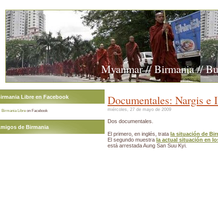
Myanmar // Birmania // B
Documentales: Nargis e I
irmania Libre en Facebook
miércoles, 27 de mayo de 2009
Birmania Libre
on Facebook
Dos documentales.
migos de Birmania
El primero, en inglés, trata
la situación de Bi
El segundo muestra
la actual situación en l
está arrestada Aung San Suu Kyi.