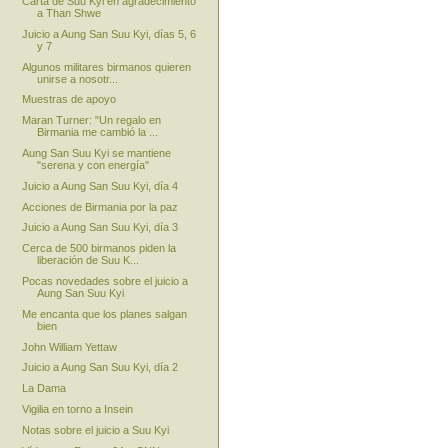
Carta de Suu Kyi en agradecimiento
a Than Shwe
Juicio a Aung San Suu Kyi, días 5, 6
y 7
Algunos militares birmanos quieren
unirse a nosotr...
Muestras de apoyo
Maran Turner: "Un regalo en
Birmania me cambió la ...
Aung San Suu Kyi se mantiene
"serena y con energía"
Juicio a Aung San Suu Kyi, día 4
Acciones de Birmania por la paz
Juicio a Aung San Suu Kyi, día 3
Cerca de 500 birmanos piden la
liberación de Suu K...
Pocas novedades sobre el juicio a
Aung San Suu Kyi
Me encanta que los planes salgan
bien
John William Yettaw
Juicio a Aung San Suu Kyi, día 2
La Dama
Vigilia en torno a Insein
Notas sobre el juicio a Suu Kyi