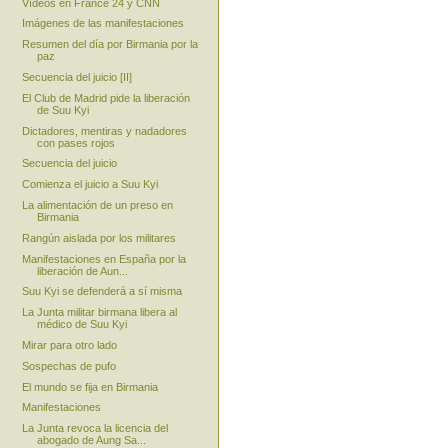
Vídeos en France 24 y CNN
Imágenes de las manifestaciones
Resumen del día por Birmania por la
paz
Secuencia del juicio [II]
El Club de Madrid pide la liberación
de Suu Kyi
Dictadores, mentiras y nadadores
con pases rojos
Secuencia del juicio
Comienza el juicio a Suu Kyi
La alimentación de un preso en
Birmania
Rangún aislada por los militares
Manifestaciones en España por la
liberación de Aun...
Suu Kyi se defenderá a sí misma
La Junta militar birmana libera al
médico de Suu Kyi
Mirar para otro lado
Sospechas de pufo
El mundo se fija en Birmania
Manifestaciones
La Junta revoca la licencia del
abogado de Aung Sa...