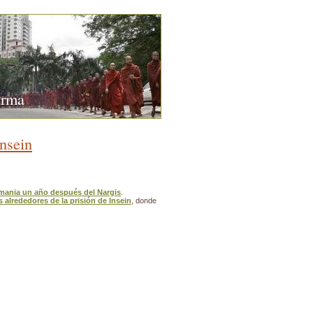
urma
nsein
rmania un año después del Nargis
.
os alrededores de la prisión de Insein
, donde