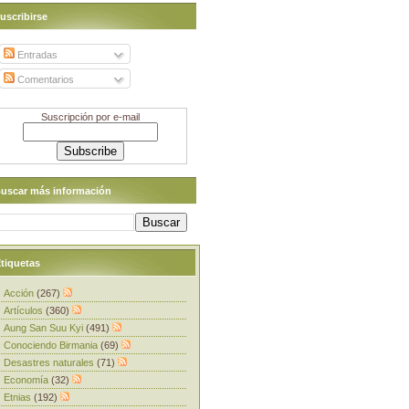
uscribirse
Entradas
Comentarios
Suscripción por e-mail
uscar más información
tiquetas
Acción
(267)
Artículos
(360)
Aung San Suu Kyi
(491)
Conociendo Birmania
(69)
Desastres naturales
(71)
Economía
(32)
Etnias
(192)