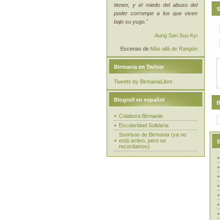
tienen, y el miedo del abuso del
S
poder corrompe a los que viven
bajo su yugo."
Aung San Suu Kyi
Escenas de
Más allá de Rangún
Birmania en Twitter
Tweets by BirmaniaLibre
Blogroll en español
B
Colabora Birmania
Escolaridad Solidaria
Sonrisas de Birmania (ya no
está activo, pero os
E
recordamos)